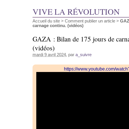
VIVE LA RÉVOLUTION
Accueil du site
>
Comment publier un article
>
GAZA
carnage continu. (vidéos)
GAZA : Bilan de 175 jours de carna
(vidéos)
mardi 9 avril 2024
, par
a_suivre
https://www.youtube.com/watc