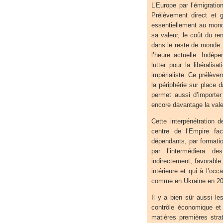
L’Europe par l’émigratio
Prélèvement direct et 
essentiellement au mond
sa valeur, le coût du re
dans le reste de monde. 
l’heure actuelle. Indép
lutter pour la libéralisa
impérialiste. Ce prélèvem
la périphérie sur place 
permet aussi d’importe
encore davantage la valeu
Cette interpénétration d
centre de l’Empire fac
dépendants, par formation
par l’intermédiera d
indirectement, favorable a
intérieure et qui à l’o
comme en Ukraine en 20
Il y a bien sûr aussi le
contrôle économique et 
matières premières stra