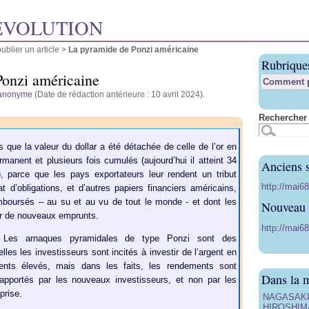
ÉVOLUTION
blier un article
>
La pyramide de Ponzi américaine
Rubrique
Ponzi américaine
Comment pu
anonyme
(Date de rédaction antérieure : 10 avril 2024).
Rechercher 
que la valeur du dollar a été détachée de celle de l’or en
rmanent et plusieurs fois cumulés (aujourd’hui il atteint 34
Anciens s
), parce que les pays exportateurs leur rendent un tribut
http://mai6
t d’obligations, et d’autres papiers financiers américains,
mboursés – au su et au vu de tout le monde - et dont les
Nouveau s
ar de nouveaux emprunts.
http://mai68
Les arnaques pyramidales de type Ponzi sont des
les les investisseurs sont incités à investir de l’argent en
ents élevés, mais dans les faits, les rendements sont
Dans la 
apportés par les nouveaux investisseurs, et non par les
prise.
NAGASAKI, 
HIROSHIMA