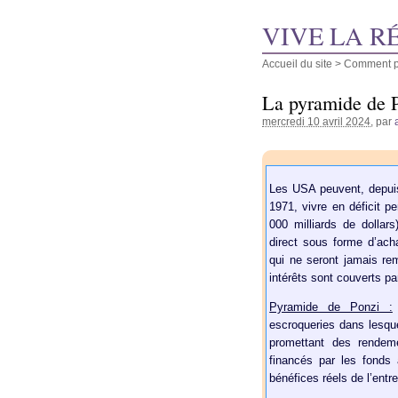
VIVE LA R
Accueil du site
>
Comment pu
La pyramide de 
mercredi 10 avril 2024
, par
Les USA peuvent, depuis 
1971, vivre en déficit pe
000 milliards de dollars
direct sous forme d’acha
qui ne seront jamais re
intérêts sont couverts p
Pyramide de Ponzi :
escroqueries dans lesquel
promettant des rendem
financés par les fonds 
bénéfices réels de l’entre