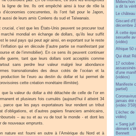
Mélenchon n
 la ligne de lire. Ils ont empêché ainsi à tour de rôle la
a dit la vér
d’économies concurrentes, ils l’ont fait pour le Japon,
Le château 
et aussi de leurs amis Coréens du sud et Taïwanais.
Giscard d’E
décembre 
 crucial, c’est que les États-Unis peuvent se procurer tout
À cette épo
e marché mondial en échange de dollars, qu’ils leur suffit
sexuelle av
est le seul pays qui peut agir ainsi, en exportant sur le reste
(vidéo)
’inflation qui en découle (l’autre partie se manifestant par
Afrique 50 
ourse et de l’immobilier). En ce sens ils peuvent continuer
Qui était R
elle guerre, tant que leurs dollars sont acceptés comme
17 octobre 
rtout sans perdre leur valeur malgré leur abondance
assassinés 
 firmes transnationales des deux cotés de l’océan et la
d’une manif
production lie l’euro au destin du dollar et lui permet de
(vidéos)
provisoires cette création monétaire illimitée).
Manifeste c
partiel)
s que la valeur du dollar a été détachée de celle de l’or en
Coronavirus
rmanent et plusieurs fois cumulés (aujourd’hui il atteint 34
jamais été 
s), parce que les pays exportateurs leur rendent un tribut
(vidéo 3’59
t d’obligations, et d’autres papiers financiers américains,
L’échec de 
vidéo)
mboursés – au su et au vu de tout le monde - et dont les
ar de nouveaux emprunts.
« Sang juif 
dément s’ê
en nature est fourni en outre à l’Amérique du Nord et à
Bennett