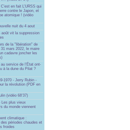
 C’est en fait L’URSS qui
erre contre le Japon, et
be atomique ! (vidéo
uvelle nuit du 4 aout
4 août vit la suppression
ges
rs de la "libération" de
 31 mars 2022, le maire
un cadavre joncher les
s)
au service de l’État ont-
eu à la dune du Pilat ?
9-1970 - Jerry Rubin -
ur la révolution (PDF en
ulin (vidéo 68’37)
 Les plus vieux
urs du monde viennent
ent climatique :
e des périodes chaudes et
s froides