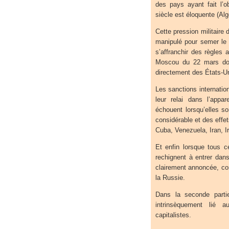
des pays ayant fait l’o
siècle est éloquente (Alg
Cette pression militaire d
manipulé pour semer le 
s’affranchir des règles a
Moscou du 22 mars dont
directement des États-Un
Les sanctions internatio
leur relai dans l’apparei
échouent lorsqu’elles s
considérable et des effe
Cuba, Venezuela, Iran, Ir
Et enfin lorsque tous 
rechignent à entrer dans
clairement annoncée, con
la Russie.
Dans la seconde parti
intrinsèquement lié 
capitalistes.