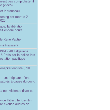
’est pas complotiste, il
ité (vidéo)
et le troupeau
staing est mort le 2
2020
que, la libération
ait encore cours ...
de René Vautier
émi Fraisse ?
1961 - 400 algériens
à Paris par la police lors
estation pacifique
onspirationniste (PDF
 - Les hôpitaux n’ont
saturés à cause du covid
)
la non-violence (livre et
» de Hitler : le Kremlin
tre excusé auprès de