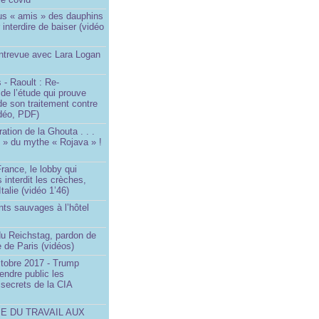
us « amis » des dauphins
 interdire de baiser (vidéo
Entrevue avec Lara Logan
 - Raoult : Re-
 de l’étude qui prouve
 de son traitement contre
idéo, PDF)
ration de la Ghouta . . .
it » du mythe « Rojava » !
rance, le lobby qui
 interdit les crèches,
talie (vidéo 1’46)
ts sauvages à l’hôtel
)
du Reichstag, pardon de
 de Paris (vidéos)
ctobre 2017 - Trump
endre public les
secrets de la CIA
SE DU TRAVAIL AUX