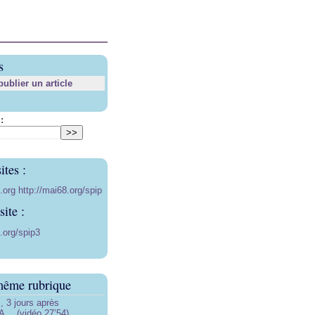
s
blier un article
:
ites :
8.org
http://mai68.org/spip
ite :
.org/spip3
même rubrique
3 jours après
… (vidéo 27’54)