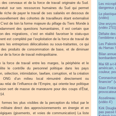
n des cerveaux et de la force de travail originaire du Sud.
Les micropl
dangereux 
gratuit sur ses ressources humaines du Sud qui permet
e riche de payer le travail de ses salariés en dessous de
Le plastiqu
(vidéo)
nouvellement des cohortes de travailleurs étant externalisé
C’est de loin la forme majeure du pillage du Tiers Monde à
Une enzyme 
(vidéo 2’51
endamment des questions humanitaires, il est certain que
tion des migrations, c’est en réalité favoriser le statu-quo
Défaite de
l’emblème 
ent est complété par l’exploitation de la force de travail de
Les Palest
dans les entreprises délocalisées ou sous-traitantes, ce qui
du Hamas 
r des produits de consommation de base, et de diminuer
Bilan annu
r de la force de travail métropolitaine.
bombardeme
e la force de travail entre les marges, la périphérie et le
Mai 68 a-t-
américain, 
ilite le contrôle du personnel politique dans les pays
couleur, po
, sélection, intimidation, lawfare, corruption, et la création
Coronavirus
es ONG d’un milieu local rémunéré directement ou
financier" (
u relai de l’influence de l’Empire, qui oriente leur politique
Alain Finki
ccasion sert de masse de manœuvre pour des coups d’État,
provocateur
14.
Asselineau 
(vidéo 4’)
s formes les plus visibles de la perception du tribut par le
militaire direct des approvisionnements en énergie et en
Kirk Dougla
pas passé 
tégiques (gisements, et voies de communication) La liste
Kubrick (vi