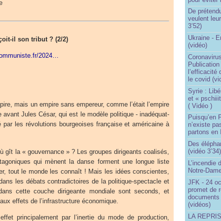
e
De prétend
veulent leur
3’52)
Ukraine - 
t-il son tribut ? (2/2)
(vidéo)
lcommuniste.fr/2024…
Coronavirus
Publication
l’efficacité
le covid (v
Syrie : Libé
et « pschii
ire, mais un empire sans empereur, comme l’était l’empire
( Vidéo )
 avant Jules César, qui est le modèle politique - inadéquat-
Puisqu’en F
né par les révolutions bourgeoises française et américaine à
n’existe pas
partons en I
Des éléphan
(vidéo 3’34
 gît la « gouvernance » ? Les groupes dirigeants coalisés,
agoniques qui mènent la danse forment une longue liste
L’incendie 
Notre-Dame
rer, tout le monde les connaît ! Mais les idées conscientes,
ans les débats contradictoires de la politique-spectacle et
JFK - 24 o
promet de r
dans cette couche dirigeante mondiale sont seconds, et
documents 
aux effets de l’infrastructure économique.
(vidéos)
LA REPRI
effet principalement par l’inertie du mode de production,