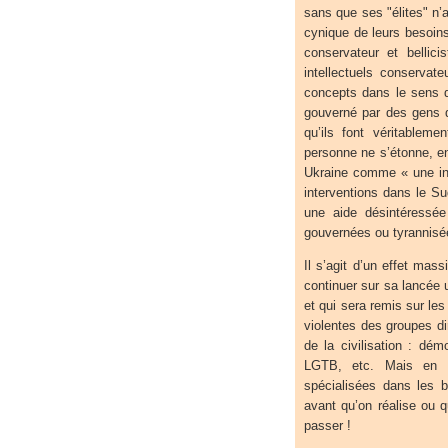
sans que ses "élites" n’
cynique de leurs besoin
conservateur et bellic
intellectuels conservat
concepts dans le sens de
gouverné par des gens 
qu’ils font véritablem
personne ne s’étonne, en 
Ukraine comme « une inv
interventions dans le S
une aide désintéressée
gouvernées ou tyrannisé
Il s’agit d’un effet mas
continuer sur sa lancée 
et qui sera remis sur les
violentes des groupes di
de la civilisation : dé
LGTB, etc. Mais en p
spécialisées dans les 
avant qu’on réalise ou 
passer !