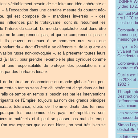
USINES WO
aient véritablement besoin de se faire une idée cohérente et
(vidéo 10’2
s – à l’exception dans une certaine mesure du courant néo-
Samuel Paty 
iste, qui est composé de « marxistes inversés » - des
tire ! " "C’
eurs influencés par le trotskysme, dont ils retournent les
c’est des bi
 l’intérêt du capital. Le monde capitaliste peut donc être
Coronaviru
mensonge, l
qui ne le comprennent pas, et qui ne comprennent pas ce
mensonge (
ent. Ils peuvent continuer à se promener nus, sans que
Libye : « S
parlant du « droit d’Israël à se défendre », de la guerre en
vivaient mi
asion russe non-provoquée », et à présenter toutes leurs
Occidentaux
ud (à Haïti, pour prendre l’exemple le plus cynique) comme
Coronavirus 
 et une responsabilité de protéger des populations mal
contraire d
es par des barbares locaux.
Quelle est 
en 2023 et 
sif de la structure économique du monde globalisé qui peut
1982 ?
un certain temps sans être délibérément dirigé dans ce but,
11 septembr
 rails de temps en temps si besoin est par les interventions
Destruction
rigeants de l’Empire, toujours au nom des grands principes
l’effondrem
l’aluminium
mocratie, tolérance, droits de l’homme, droits des femmes,
ratique les économies des pays métropolitains sont
Les service
richesse de
biens immatériels et il peut se passer pas mal de temps
Simon Leys
qu’on ose exprimer que de ces biens, on peut très bien se
déshabillé
La lutte co