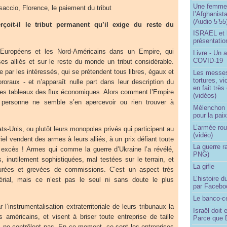
Une femme q
accio, Florence, le paiement du tribut
l’Afghanist
(Audio 5’55
çoit-il le tribut permanent qu’il exige du reste du
ISRAEL et 
présentatio
Européens et les Nord-Américains dans un Empire, qui
Livre - Un a
COVID-19
es alliés et sur le reste du monde un tribut considérable.
ée par les intéressés, qui se prétendent tous libres, égaux et
Les messes 
tortures, v
roraux - et n’apparaît nulle part dans leur description du
en fait trè
es tableaux des flux économiques. Alors comment l’Empire
(vidéos)
e personne ne semble s’en apercevoir ou rien trouver à
Mélenchon -
pour la pai
L’armée rou
s-Unis, ou plutôt leurs monopoles privés qui participent au
(vidéo)
iel vendent des armes à leurs alliés, à un prix défiant toute
La guerre r
excès ! Armes qui comme la guerre d’Ukraine l’a révélé,
PNG)
s, inutilement sophistiquées, mal testées sur le terrain, et
La gifle
urées et grevées de commissions. C’est un aspect très
L’histoire d
périal, mais ce n’est pas le seul ni sans doute le plus
par Facebo
Le banco-c
 l’instrumentalisation extraterritoriale de leurs tribunaux la
Israël doit 
es américains, et visent à briser toute entreprise de taille
Parce que D
s ne contrôlent pas. En ce moment, ce sont les entreprises