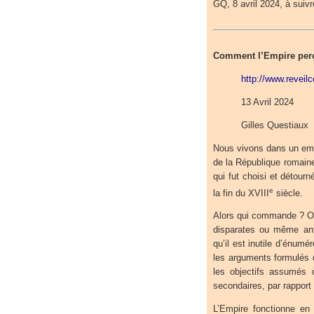
GQ, 8 avril 2024, à suivr
Comment l’Empire perçoi
http://www.revei
13 Avril 2024
Gilles Questiaux
Nous vivons dans un emp
de la République romaine
qui fut choisi et détour
e
la fin du XVIII
siècle.
Alors qui commande ? Où
disparates ou même ant
qu’il est inutile d’énumé
les arguments formulés d
les objectifs assumés 
secondaires, par rapport 
L’Empire fonctionne en 