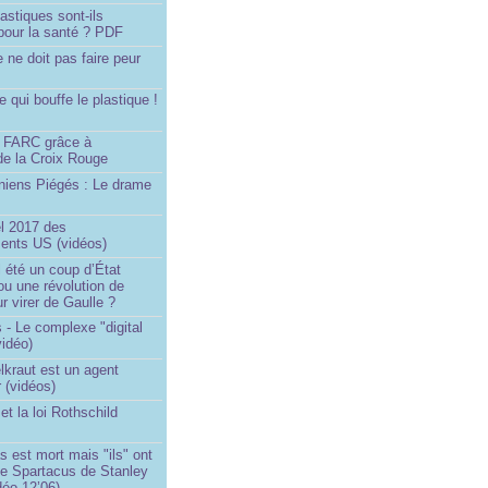
astiques sont-ils
pour la santé ? PDF
e ne doit pas faire peur
qui bouffe le plastique !
)
s FARC grâce à
de la Croix Rouge
iniens Piégés : Le drame
!
el 2017 des
nts US (vidéos)
il été un coup d’État
ou une révolution de
ur virer de Gaulle ?
 - Le complexe "digital
vidéo)
elkraut est un agent
 (vidéos)
et la loi Rothschild
s est mort mais "ils" ont
le Spartacus de Stanley
déo 12’06)