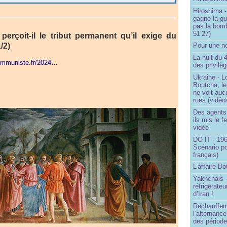
Hiroshima -
gagné la gu
pas la bom
51’27)
erçoit-il le tribut permanent qu’il exige du
/2)
Pour une no
La nuit du 
communiste.fr/2024…
des privilè
Ukraine - Lo
Boutcha, le
ne voit auc
rues (vidéo
Des agents 
ils mis le f
vidéo
DO IT - 196
Scénario po
français)
L’affaire Bo
Yakhchals -
réfrigérate
d’Iran !
Réchauffem
l’alternanc
des période