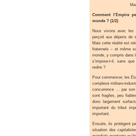
Mas
Comment l’Empire per
monde ? (1/2)
Nous vivons avec les 
perçoit aux dépens de s
Mais cette réalité est ni
fraternels – et même so
monde, y compris dans l
s’impose-t-il, sans qu
redire ?
Pour commencer, les État
complexe militaro-industr
concurrence … par son 
sont fragiles, peu fiable
donc largement surfact
important du tribut im
important.
Ensuite, ils protègent par
situation des capitalist
mondiale montante qu’il