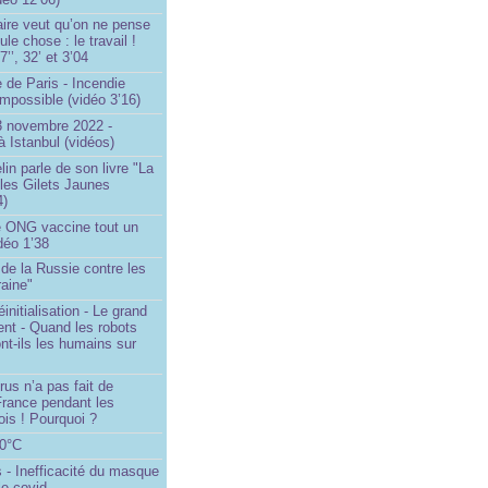
ire veut qu’on ne pense
le chose : le travail !
’’, 32’ et 3’04
 de Paris - Incendie
impossible (vidéo 3’16)
13 novembre 2022 -
à Istanbul (vidéos)
in parle de son livre "La
 les Gilets Jaunes
4)
 ONG vaccine tout un
idéo 1’38
e de la Russie contre les
aine"
initialisation - Le grand
nt - Quand les robots
nt-ils les humains sur
rus n’a pas fait de
France pendant les
is ! Pourquoi ?
80°C
 - Inefficacité du masque
le covid