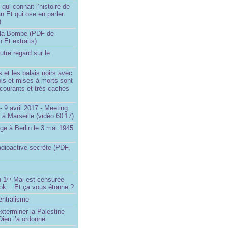
ui connait l’histoire de
an Et qui ose en parler
)
la Bombe (PDF de
n Et extraits)
utre regard sur le
et les balais noirs avec
iols et mises à morts sont
s courants et très cachés
 9 avril 2017 - Meeting
x à Marseille (vidéo 60’17)
ge à Berlin le 3 mai 1945
adioactive secrète (PDF,
u 1
Mai est censurée
er
ok... Et ça vous étonne ?
entralisme
exterminer la Palestine
ieu l’a ordonné