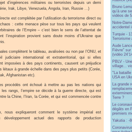
bjet d’ingérences militaires ou terroristes depuis un demi
Bruno Lema
érie, Irak, Libye, Venezuela, Angola, Iran, Russie …)
qu’à une seu
vidéos de 57
irecte est complétée par l’utilisation du terrorisme direct ou
Notre-Dame
chaos : cette menace pèse sur tous les pays qui veulent
accidentel 
rbitraires de l’Empire – c’est bien le sens de l’attentat de
Turquie - 
 l’inspiration provient sans doute moins d’Ukraine que
Terrorisme 
is.
Aude Lancel
Fièvre" sur
nales complètent le tableau, avalisées ou non par l’ONU, et
(vidéo 24’1
l judiciaire international et extraterritorial, qui si elles
PBLV - Une
ont imposées à des pays continents, causent un préjudice
village... v
ts létaux à grande échelle dans des pays plus petits (Corée,
"La bataill
ak, Afghanistan etc).
USA en Ukr
La grande ré
ces procédés ont échoué à mettre au pas les nations qui
remplaceme
 les rangs, l’empire se décide à la guerre directe, qui est
exterminero
tre la Chine, l’Iran, la Corée, et qui est commencée contre
Terre ?
Le coronavi
dégâts en 
e, nous expliqueront comment le système impérial est
premiers mo
au développement actuel des rapports de production
Yakutia : -
Coronavirus
pour éviter 