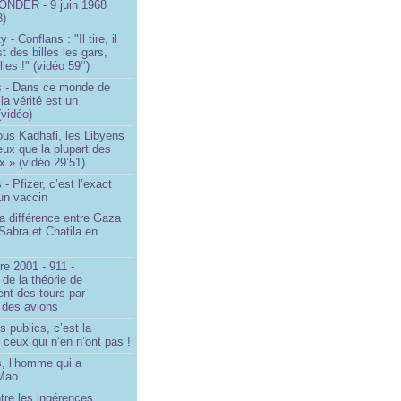
NDER - 9 juin 1968
3)
- Conflans : "Il tire, il
est des billes les gars,
lles !" (vidéo 59’’)
s - Dans ce monde de
a vérité est un
vidéo)
ous Kadhafi, les Libyens
eux que la plupart des
 » (vidéo 29’51)
- Pfizer, c’est l’exact
’un vaccin
la différence entre Gaza
Sabra et Chatila en
e 2001 - 911 -
 de la théorie de
ent des tours par
 des avions
s publics, c’est la
 ceux qui n’en n’ont pas !
, l’homme qui a
 Mao
ntre les ingérences