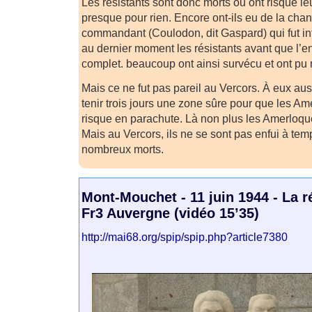
Les résistants sont donc morts ou ont risqué l
presque pour rien. Encore ont-ils eu de la chan
commandant (Coulodon, dit Gaspard) qui fut intell
au dernier moment les résistants avant que l’e
complet. beaucoup ont ainsi survécu et ont pu 
Mais ce ne fut pas pareil au Vercors. À eux auss
tenir trois jours une zone sûre pour que les Am
risque en parachute. Là non plus les Amerloqu
Mais au Vercors, ils ne se sont pas enfui à temp
nombreux morts.
Mont-Mouchet - 11 juin 1944 - La r
Fr3 Auvergne (vidéo 15’35)
http://mai68.org/spip/spip.php?article7380