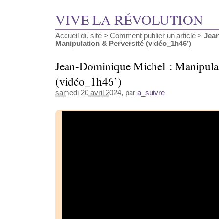
VIVE LA RÉVOLUTION
Accueil du site
>
Comment publier un article
>
Jean
Manipulation & Perversité (vidéo_1h46’)
Jean-Dominique Michel : Manipulat
(vidéo_1h46’)
samedi 20 avril 2024
, par
a_suivre