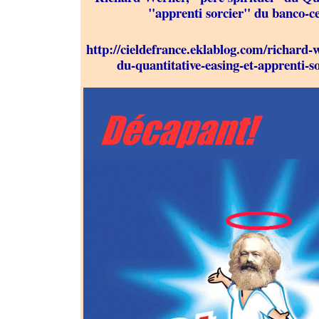
"apprenti sorcier" du banco-c
http://cieldefrance.eklablog.com/richard-w
du-quantitative-easing-et-apprenti-