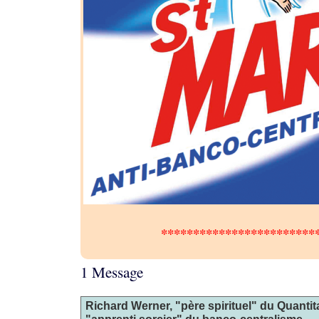
************************
1 Message
Richard Werner, "père spirituel" du Quantit
"apprenti sorcier" du banco-centralisme