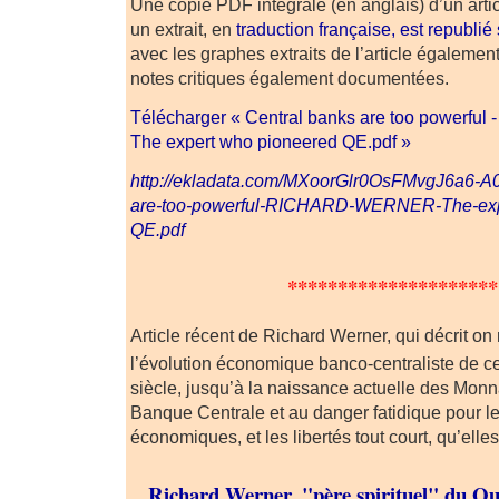
Une copie PDF intégrale (en anglais) d’un arti
un extrait, en
traduction française, est republié
avec les graphes extraits de l’article égalemen
notes critiques également documentées.
Télécharger « Central banks are too powerf
The expert who pioneered QE.pdf »
http://ekladata.com/MXoorGlr0OsFMvgJ6a6-A0
are-too-powerful-RICHARD-WERNER-The-exp
QE.pdf
*********************
Article récent de Richard Werner, qui décrit on
l’évolution économique banco-centraliste de c
siècle, jusqu’à la naissance actuelle des Mo
Banque Centrale et au danger fatidique pour les
économiques, et les libertés tout court, qu’elles
Richard Werner, "père spirituel" du Qua