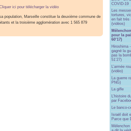
COVID-19
Cliquer ici pour télécharger la vidéo
Les messes 
tortures, v
sa population, Marseille constitue la deuxième commune de
en fait trè
tants et la troisième agglomération avec 1 565 879
(vidéos)
Mélenchon 
pour la pai
60’17)
Hiroshima -
gagné la gu
pas la bom
51’27)
L’armée rou
(vidéo)
La guerre r
PNG)
La gifle
L’histoire d
par Facebo
Le banco-c
Israël doit 
Parce que D
Mélenchon n
a dit la vér