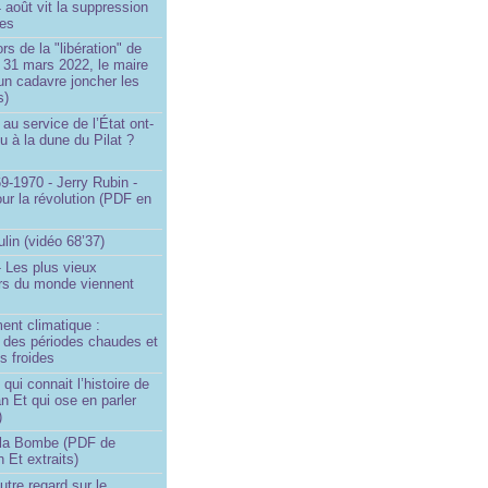
4 août vit la suppression
ges
rs de la "libération" de
 31 mars 2022, le maire
un cadavre joncher les
s)
au service de l’État ont-
eu à la dune du Pilat ?
9-1970 - Jerry Rubin -
ur la révolution (PDF en
ulin (vidéo 68’37)
 Les plus vieux
urs du monde viennent
ent climatique :
e des périodes chaudes et
s froides
ui connait l’histoire de
an Et qui ose en parler
)
la Bombe (PDF de
n Et extraits)
utre regard sur le