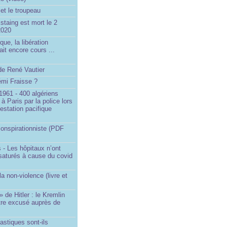
et le troupeau
staing est mort le 2
2020
que, la libération
ait encore cours ...
de René Vautier
émi Fraisse ?
1961 - 400 algériens
à Paris par la police lors
estation pacifique
onspirationniste (PDF
 - Les hôpitaux n’ont
saturés à cause du covid
)
la non-violence (livre et
» de Hitler : le Kremlin
tre excusé auprès de
astiques sont-ils