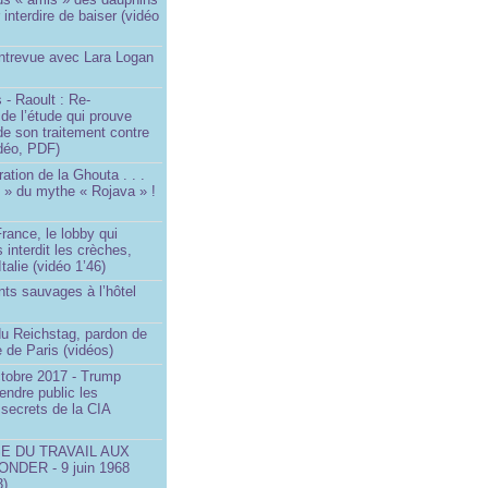
 interdire de baiser (vidéo
Entrevue avec Lara Logan
 - Raoult : Re-
 de l’étude qui prouve
 de son traitement contre
idéo, PDF)
ration de la Ghouta . . .
it » du mythe « Rojava » !
rance, le lobby qui
 interdit les crèches,
talie (vidéo 1’46)
ts sauvages à l’hôtel
)
du Reichstag, pardon de
 de Paris (vidéos)
ctobre 2017 - Trump
endre public les
secrets de la CIA
SE DU TRAVAIL AUX
NDER - 9 juin 1968
3)