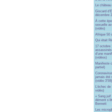
Le château 
Giscard d’E
décembre 
À cette épo
sexuelle av
(vidéo)
Afrique 50 
Qui était R
17 octobre 
assassinés 
d’une manif
(vidéos)
Manifeste c
partiel)
Coronavirus
jamais été 
(vidéo 3’59
L’échec de 
vidéo)
« Sang juif 
dément s’ê
Bennett
Les micropl