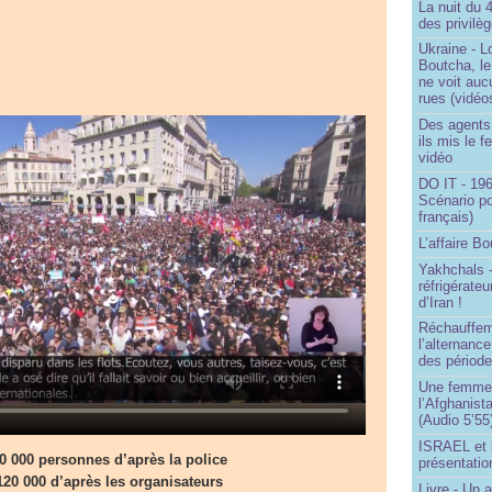
La nuit du 
des privilè
Ukraine - Lo
Boutcha, le
ne voit auc
rues (vidéo
Des agents 
ils mis le f
vidéo
DO IT - 196
Scénario po
français)
L’affaire Bo
Yakhchals -
réfrigérate
d’Iran !
Réchauffem
l’alternanc
des période
Une femme q
l’Afghanist
(Audio 5’55
ISRAEL et 
0 000 personnes d’après la police
présentatio
120 000 d’après les organisateurs
Livre - Un a