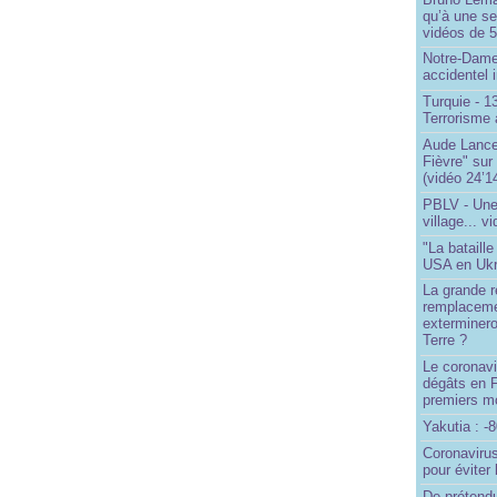
qu’à une seu
vidéos de 57
Notre-Dame
accidentel 
Turquie - 
Terrorisme 
Aude Lancel
Fièvre" sur
(vidéo 24’1
PBLV - Une
village... v
"La bataill
USA en Ukr
La grande ré
remplaceme
exterminero
Terre ?
Le coronavi
dégâts en 
premiers mo
Yakutia : -
Coronavirus
pour éviter 
De prétend