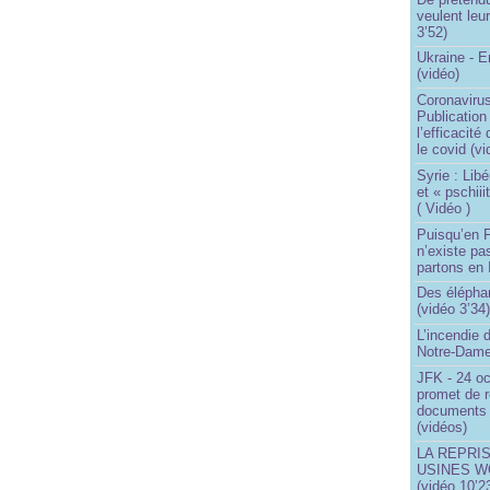
veulent leur
3’52)
Ukraine - 
(vidéo)
Coronavirus
Publication
l’efficacité
le covid (v
Syrie : Libé
et « pschii
( Vidéo )
Puisqu’en F
n’existe pas
partons en I
Des éléphan
(vidéo 3’34
L’incendie 
Notre-Dame
JFK - 24 o
promet de r
documents 
(vidéos)
LA REPRI
USINES WO
(vidéo 10’2