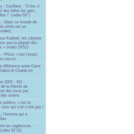
- Conflans : "Il tire, il
est des billes les gars,
lles !" (vidéo 59’’)
s - Dans ce monde de
a vérité est un
vidéo)
ous Kadhafi, les Libyens
eux que la plupart des
 » (vidéo 29’51)
- Pfizer, c’est l’exact
’un vaccin
la différence entre Gaza
Sabra et Chatila en
e 2001 - 911 -
 de la théorie de
ent des tours par
 des avions
s publics, c’est la
 ceux qui n’en n’ont pas !
, l’homme qui a
 Mao
ntre les ingérences
(vidéo 51’12)