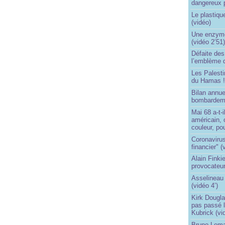
dangereux 
Le plastiqu
(vidéo)
Une enzyme 
(vidéo 2’51
Défaite de
l’emblème 
Les Palest
du Hamas 
Bilan annu
bombardeme
Mai 68 a-t-
américain, 
couleur, po
Coronavirus
financier" (
Alain Finki
provocateur
Asselineau 
(vidéo 4’)
Kirk Dougla
pas passé 
Kubrick (vi
Bruno Lema