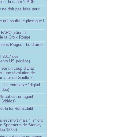
pour la santé ? PDF
e ne doit pas faire peur
qui bouffe le plastique !
)
s FARC grâce à
de la Croix Rouge
iniens Piégés : Le drame
!
el 2017 des
nts US (vidéos)
il été un coup d’État
ou une révolution de
ur virer de Gaulle ?
 - Le complexe "digital
vidéo)
elkraut est un agent
 (vidéos)
et la loi Rothschild
s est mort mais "ils" ont
le Spartacus de Stanley
déo 12’06)
ire veut qu’on ne pense