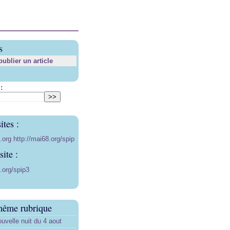
s
blier un article
:
ites :
8.org
http://mai68.org/spip
ite :
.org/spip3
même rubrique
uvelle nuit du 4 aout