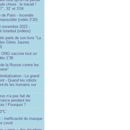
le chose : le travail !
’’, 32’ et 3’04
 de Paris - Incendie
impossible (vidéo 3’16)
13 novembre 2022 -
à Istanbul (vidéos)
in parle de son livre "La
 les Gilets Jaunes
4)
 ONG vaccine tout un
idéo 1’38
e de la Russie contre les
aine"
initialisation - Le grand
nt - Quand les robots
nt-ils les humains sur
rus n’a pas fait de
France pendant les
is ! Pourquoi ?
80°C
 - Inefficacité du masque
le covid
us « amis » des dauphins