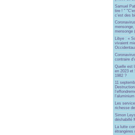
Samuel Paty 
tire ! " "C’
c’est des bi
Coronaviru
mensonge, l
mensonge (
Libye : « S
vivaient mi
Occidentaux
Coronavirus 
contraire d
Quelle est 
en 2023 et 
1982 ?
11 septembr
Destruction
l’effondrem
l’aluminium
Les service
richesse de
Simon Leys
déshabillé
La lutte co
étrangères 