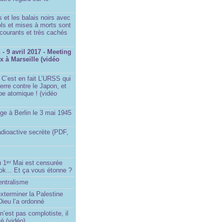
et les balais noirs avec
iols et mises à morts sont
s courants et très cachés
- 9 avril 2017 - Meeting
x à Marseille (vidéo
 C’est en fait L’URSS qui
erre contre le Japon, et
be atomique ! (vidéo
ge à Berlin le 3 mai 1945
adioactive secrète (PDF,
u 1
Mai est censurée
er
ok... Et ça vous étonne ?
entralisme
exterminer la Palestine
ieu l’a ordonné
’est pas complotiste, il
ité (vidéo)