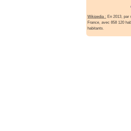
Wikipedia :
En 2013, par 
France, avec 858 120 habi
habitants.