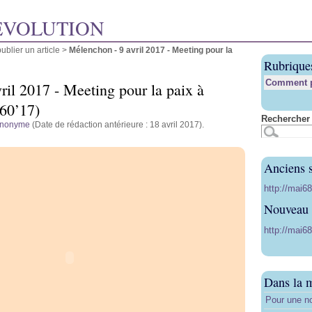
ÉVOLUTION
blier un article
>
Mélenchon - 9 avril 2017 - Meeting pour la
Rubrique
Comment pu
ril 2017 - Meeting pour la paix à
 60’17)
Rechercher 
nonyme
(Date de rédaction antérieure : 18 avril 2017).
Anciens s
http://mai6
Nouveau s
http://mai68
Dans la 
Pour une no