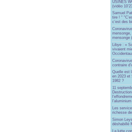
USINES WO
(vidéo 10’2
Samuel Paty 
tire ! " "C’
c’est des bi
Coronaviru
mensonge, l
mensonge (
Libye : « S
vivaient mi
Occidentaux
Coronavirus 
contraire d
Quelle est 
en 2023 et 
1982 ?
11 septembr
Destruction
l’effondrem
l’aluminium
Les service
richesse de
Simon Leys
déshabillé
La lutte co