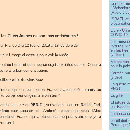
Une femme q
l’Afghanist
(Audio 5’55
ISRAEL et 
présentatio
Livre - Un a
COVID-19
les Gilets Jaunes ne sont pas antisémites !
Les messes 
sur France 2 le 12 février 2019 à 12h59 de 5’25
tortures, v
en fait trè
(vidéos)
r sur l’image ci-dessus pour voir la vidéo
Mélenchon -
 ont eu honte et ont zapé ce sujet aux infos du soir. Quant à
pour la pai
 de refaire leur démonstration.
L’armée rou
(vidéo)
eilleur allié du sionisme
La guerre r
PNG)
isémites qui ont eu lieu en France avaient été commis ou
d ou par des dirigeants sionistes ?
La gifle
L’histoire d
antisémitisme du RER D ; souvenons-nous du Rabbin Fari,
par Facebo
ui-même pour accuser les "Arabes" ; souvenons-nous d’Alex
Le banco-c
sioniste de France, qui a été condamné pour s’être envoyé à
Israël doit 
sémites !
Parce que D