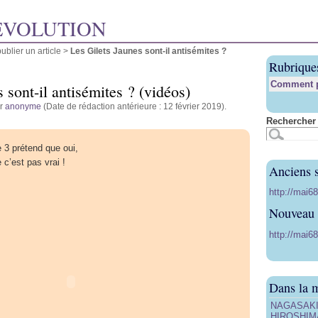
ÉVOLUTION
blier un article
>
Les Gilets Jaunes sont-il antisémites ?
Rubrique
Comment pu
 sont-il antisémites ? (vidéos)
ar
anonyme
(Date de rédaction antérieure : 12 février 2019).
Rechercher 
 3 prétend que oui,
c’est pas vrai !
Anciens s
http://mai6
Nouveau s
http://mai68
Dans la 
NAGASAKI, 
HIROSHIMA