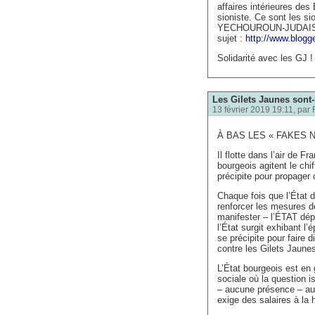
affaires intérieures des
sioniste. Ce sont les sio
YECHOUROUN-JUDAISME
sujet :
http://www.blog
Solidarité avec les GJ !
Les Gilets Jaunes sont-
13 février 2019 19:11, par
À BAS LES « FAKES 
Il flotte dans l’air de
bourgeois agitent le chi
précipite pour propager 
Chaque fois que l’État d
renforcer les mesures de
manifester – l’ÉTAT dépl
l’État surgit exhibant l’
se précipite pour faire 
contre les Gilets Jaune
L’État bourgeois est en 
sociale où la question i
– aucune présence – auc
exige des salaires à la 