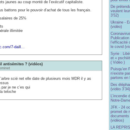
lets jaunes au coup monté de l’exécutif capitaliste.
De prétend
s battons pour le pouvoir d’achat de tous les français.
veulent leur
3’52)
salaires de 25%
Ukraine - 
ts
(vidéo)
rale illimitée
Coronavirus
Publication
l’efficacité
le covid (v
c.com/7-daill…
Syrie : Libé
et « pschii
( Vidéo )
il antisémites ? (vidéos)
eminet
Puisqu’en F
n’existe pas
partons en I
l’arbre scié net elle date de plusieurs mois MDR il y as
essus
Des éléphan
 par je ne c’es qui
(vidéo 3’34
la teloche
L’incendie 
Notre-Dame
JFK - 24 o
promet de r
documents 
(vidéos)
LA REPRI