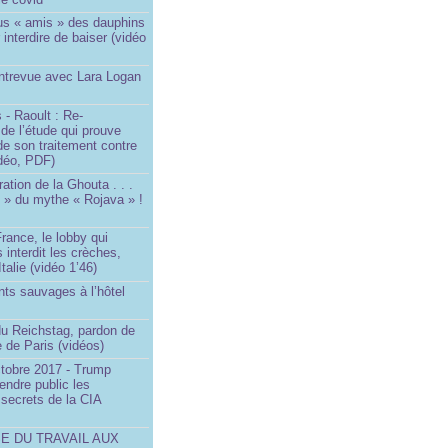
us « amis » des dauphins
 interdire de baiser (vidéo
Entrevue avec Lara Logan
 - Raoult : Re-
 de l’étude qui prouve
 de son traitement contre
idéo, PDF)
ration de la Ghouta . . .
it » du mythe « Rojava » !
rance, le lobby qui
 interdit les crèches,
talie (vidéo 1’46)
ts sauvages à l’hôtel
)
du Reichstag, pardon de
 de Paris (vidéos)
ctobre 2017 - Trump
endre public les
secrets de la CIA
SE DU TRAVAIL AUX