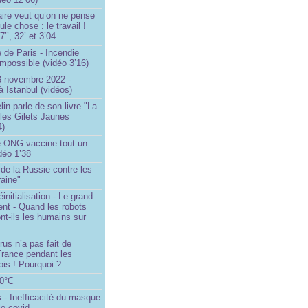
ire veut qu’on ne pense
le chose : le travail !
’’, 32’ et 3’04
 de Paris - Incendie
impossible (vidéo 3’16)
13 novembre 2022 -
à Istanbul (vidéos)
in parle de son livre "La
 les Gilets Jaunes
4)
 ONG vaccine tout un
idéo 1’38
e de la Russie contre les
aine"
initialisation - Le grand
nt - Quand les robots
nt-ils les humains sur
rus n’a pas fait de
France pendant les
is ! Pourquoi ?
80°C
 - Inefficacité du masque
le covid