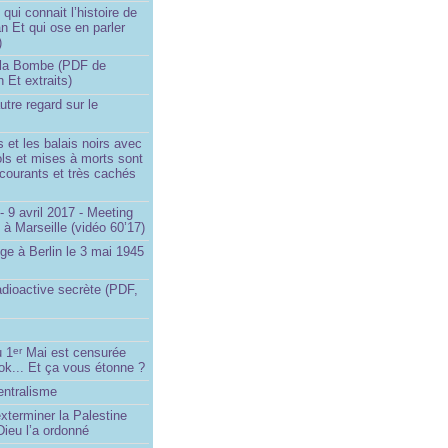
ui connait l’histoire de
an Et qui ose en parler
)
la Bombe (PDF de
n Et extraits)
utre regard sur le
et les balais noirs avec
iols et mises à morts sont
s courants et très cachés
 9 avril 2017 - Meeting
x à Marseille (vidéo 60’17)
ge à Berlin le 3 mai 1945
adioactive secrète (PDF,
u 1
Mai est censurée
er
ok... Et ça vous étonne ?
entralisme
exterminer la Palestine
ieu l’a ordonné