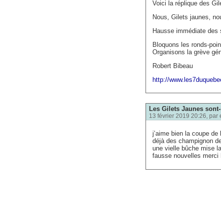
Voici la réplique des Gi
Nous, Gilets jaunes, nou
Hausse immédiate des 
Bloquons les ronds-poin
Organisons la grève géné
Robert Bibeau
http://www.les7duquebe
Les Gilets Jaunes sont-
13 février 2019 20:26, par
j’aime bien la coupe de 
déjà des champignon d
une vielle bûche mise la
fausse nouvelles merci 