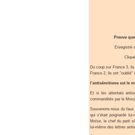
Preuve que 
Enregistré 
Clique
Du coup sur France 3, ils
France 2, ils ont "oublié"
l’antisémitisme est le m
Et si les attentats ant
commandités par le Mossa
Souvenons-nous du faux 
qui s’était poignardé l
Moïse, le chef du parti 
lui-même des lettres anti