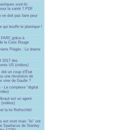
astiques sont-ils
pour la santé ? PDF
e ne doit pas faire peur
qui bouffe le plastique !
)
s FARC grâce à
de la Croix Rouge
iniens Piégés : Le drame
!
el 2017 des
nts US (vidéos)
il été un coup d’État
ou une révolution de
ur virer de Gaulle ?
 - Le complexe "digital
vidéo)
elkraut est un agent
 (vidéos)
et la loi Rothschild
s est mort mais "ils" ont
le Spartacus de Stanley
déo 12’06)