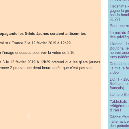
Hiroshima -
gagné la gu
pas la bom
51’27)
Pour une no
La nuit du 
ropagande les Gilets Jaunes seraient antisémites
des privilè
tré sur France 3 le 12 février 2019 à 12h29
Ukraine - Lo
Boutcha, le
ne voit auc
r l’image ci-dessus pour voir la vidéo de 3’16
rues (vidéo
 3 le 12 février 2019 à 12h29 prétend que les gilets jaunes
Des agents 
rance 2 prouve une demi-heure après que c’est pas vrai :
ils mis le f
vidéo
DO IT - 196
Scénario po
français)
L’affaire Bo
Yakhchals -
réfrigérate
d’Iran !
Réchauffem
l’alternanc
des période