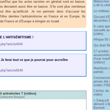
Mélenchon n
ujourd’hui que les actes racistes en général sont en baisse.
a dit la vér
es devraient aussi être en baisse. S’ils sont plus nombreux
Le château 
ut être qu’artificiel. Je me permets donc d’accuser les
’être derrière l’antisémitisme en France et en Europe. Ils
Giscard d’E
décembre 
 de France et d’Europe à émigrer en Israël.
À cette épo
sexuelle av
(vidéo)
E L’ANTISÉMITISME !
Afrique 50 
p.php?article4545
Qui était R
17 octobre 
assassinés 
d’une manif
 Je ferai tout ce que je pourrai pour accroître
(vidéos)
Manifeste c
p.php?article6549
partiel)
Coronavirus
jamais été 
m
(vidéo 3’59
L’échec de 
il antisémites ? (vidéos)
vidéo)
Guillaume Basquin
« Sang juif 
dément s’ê
Bennett