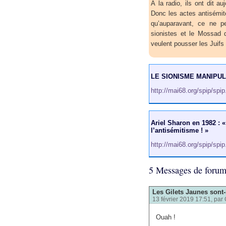
À la radio, ils ont dit a
Donc les actes antisémit
qu’auparavant, ce ne pe
sionistes et le Mossad d
veulent pousser les Juifs
LE SIONISME MANIPUL
http://mai68.org/spip/spi
Ariel Sharon en 1982 : «
l’antisémitisme ! »
http://mai68.org/spip/spi
5 Messages de foru
Les Gilets Jaunes sont-
13 février 2019 17:51, par
Ouah !