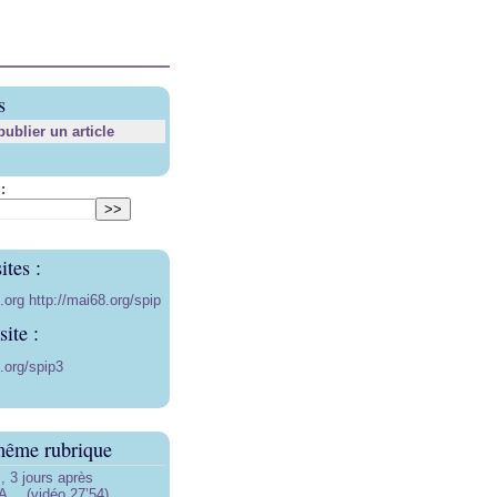
s
blier un article
:
ites :
8.org
http://mai68.org/spip
ite :
.org/spip3
même rubrique
3 jours après
… (vidéo 27’54)