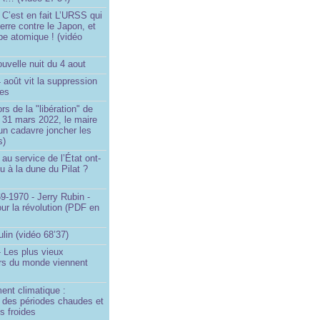
 C’est en fait L’URSS qui
erre contre le Japon, et
be atomique ! (vidéo
uvelle nuit du 4 aout
4 août vit la suppression
ges
rs de la "libération" de
 31 mars 2022, le maire
un cadavre joncher les
s)
au service de l’État ont-
eu à la dune du Pilat ?
9-1970 - Jerry Rubin -
ur la révolution (PDF en
ulin (vidéo 68’37)
 Les plus vieux
urs du monde viennent
ent climatique :
e des périodes chaudes et
s froides