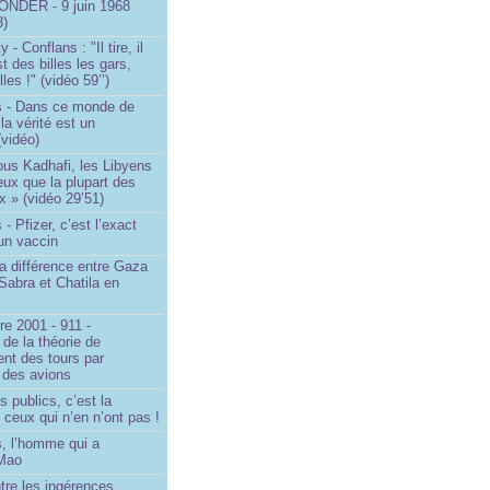
NDER - 9 juin 1968
3)
- Conflans : "Il tire, il
est des billes les gars,
lles !" (vidéo 59’’)
s - Dans ce monde de
a vérité est un
vidéo)
ous Kadhafi, les Libyens
eux que la plupart des
 » (vidéo 29’51)
- Pfizer, c’est l’exact
’un vaccin
la différence entre Gaza
Sabra et Chatila en
e 2001 - 911 -
 de la théorie de
ent des tours par
 des avions
s publics, c’est la
 ceux qui n’en n’ont pas !
, l’homme qui a
 Mao
ntre les ingérences