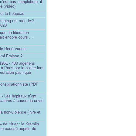
’est pas complotiste, il
ité (vidéo)
et le troupeau
staing est mort le 2
2020
que, la libération
ait encore cours ...
de René Vautier
émi Fraisse ?
1961 - 400 algériens
à Paris par la police lors
estation pacifique
onspirationniste (PDF
 - Les hôpitaux n’ont
saturés à cause du covid
)
la non-violence (livre et
» de Hitler : le Kremlin
tre excusé auprès de