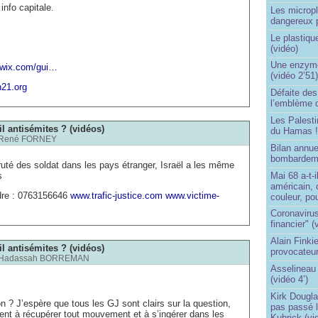
 info capitale.
Les micropl
dangereux 
Le plastiqu
(vidéo)
Une enzyme 
n.wix.com/gui…
(vidéo 2’51
n21.org
Défaite de
l’emblème 
Les Palest
il antisémites ? (vidéos)
du Hamas 
René FORNEY
Bilan annu
bombardeme
té des soldat dans les pays étranger, Israël a les même
s
Mai 68 a-t-
américain, 
re : 0763156646
www.trafic-justice.com
www.victime-
couleur, po
Coronavirus
financier" (
Alain Finki
il antisémites ? (vidéos)
provocateur
Hadassah BORREMAN
Asselineau 
(vidéo 4’)
Kirk Dougla
n ? J’espère que tous les GJ sont clairs sur la question,
pas passé 
hent à récupérer tout mouvement et à s’ingérer dans les
Kubrick (vi