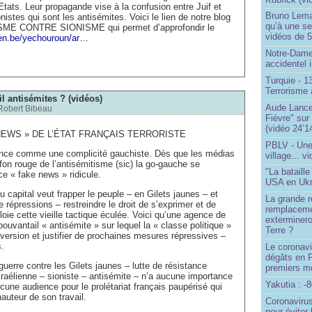
 Etats. Leur propagande vise à la confusion entre Juif et
Bruno Lema
nistes qui sont les antisémites. Voici le lien de notre blog
qu’à une seu
 CONTRE SIONISME qui permet d’approfondir le
vidéos de 57
gen.be/yechouroun/ar…
Notre-Dame
accidentel 
Turquie - 
Terrorisme 
il antisémites ? (vidéos)
Aude Lancel
Robert Bibeau
Fièvre" sur
(vidéo 24’1
NEWS » DE L’ÉTAT FRANÇAIS TERRORISTE
PBLV - Une
 France comme une complicité gauchiste. Dès que les médias
village... v
ffon rouge de l’antisémitisme (sic) la go-gauche se
"La bataill
ce « fake news » ridicule.
USA en Ukr
u capital veut frapper le peuple – en Gilets jaunes – et
La grande ré
 répressions – restreindre le droit de s’exprimer et de
remplaceme
oie cette vieille tactique éculée. Voici qu’une agence de
exterminero
épouvantail « antisémite » sur lequel la « classe politique »
Terre ?
diversion et justifier de prochaines mesures répressives –
s.
Le coronavi
dégâts en 
guerre contre les Gilets jaunes – lutte de résistance
premiers mo
sraélienne – sioniste – antisémite – n’a aucune importance
Yakutia : -
une audience pour le prolétariat français paupérisé qui
hauteur de son travail.
Coronavirus
pour éviter 