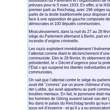
dissolution du Parlement et l’organisation de n
prévues pour le 5 mars 1933. En effet, si le NS
premier parti au Reichstag, avec 196 sièges su
partis de la droite traditionnelle pour disposer d
face à une opposition de gauche composée de
démocrates et 100 députés communistes.
Miraculeusement, dans la nuit du 27 au 28 févr
siège du Parlement allemand à Berlin, part en 
incendie d’origine criminelle.
Les nazis exploitent immédiatement l’événemen
l’attentat comme étant le déclenchement d’une
communiste. Dès le 28 février, ils obtiennent 
présidentiel, le « Décret d’urgence pour la pro
l’État » qui suspend les libertés individuelles 
communistes.
On sait que l’attentat contre le siège du parl
avait été "commis" par un jeune chômeur d’ori
der Lubbe, qui avait appartenu au parti communi
troubles mentaux. En fait, le pyromane était ma
les hommes de Göring avaient laissé van der L
feu dans le palais du Reichstag tandis qu’eux
sous-sol d’essence - et qu’il y a eu provocatio