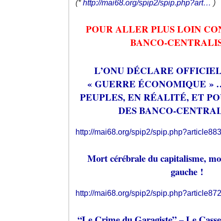
(*
http://mai68.org/spip2/spip.php?art…
)
POUR ALLER PLUS LOIN C
BANCO-CENTRALIS
L’ONU DÉCLARE OFFICIE
« GUERRE ÉCONOMIQUE » 
PEUPLES, EN RÉALITÉ, ET P
DES BANCO-CENTRALI
http://mai68.org/spip2/spip.php?article88
Mort cérébrale du capitalisme, mor
gauche !
http://mai68.org/spip2/spip.php?article87
“Le Crime du Garagiste” – Le Casse 