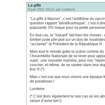
La gifle
9 juin 2021 16:13, par
Luniterre
"La gifle à Macron", c’est l’antithèse du vacci
question rapport "bénéfice/risque", c’est à d
popularité, 0% risque pour sa petite person
En tout cas, le "hasard" fait bien les choses : c
tomber juste pile-poil sur un duo de royalist
"acclamer" le Président de la République !!!
Mais tout le monde gobe la scène comme du p
l’Assemblée Nationale de se lever pour appla
sujet : une nouvelle manière, pour nos "repré
coucher, et même, de se vautrer dans leur dup
finir !!! (*)
Mais c’est vrai que nous vivons une époque f
de paradoxes !
Luniterre
(* C’est donc également le rare cas où les ab
raison d’avoir tort !)