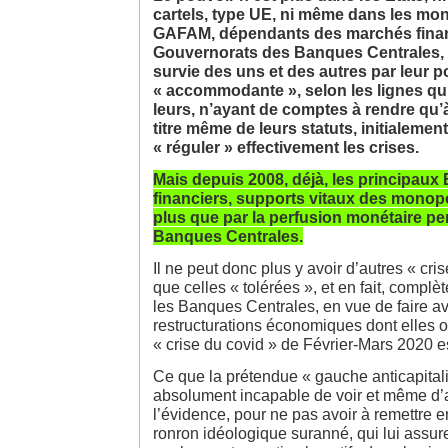
cartels, type UE, ni même dans les mo
GAFAM, dépendants des marchés financ
Gouvernorats des Banques Centrales, q
survie des uns et des autres par leur p
« accommodante », selon les lignes qui
leurs, n’ayant de comptes à rendre qu’
titre même de leurs statuts, initialeme
« réguler » effectivement les crises.
Mais depuis 2008, déjà, les principaux
financiers, supports vitaux des monopo
plus que par la perfusion monétaire p
Banques Centrales.
Il ne peut donc plus y avoir d’autres « cri
que celles « tolérées », et en fait, compl
les Banques Centrales, en vue de faire a
restructurations économiques dont elles on
« crise du covid » de Février-Mars 2020 e
Ce que la prétendue « gauche anticapitali
absolument incapable de voir et même d’
l’évidence, pour ne pas avoir à remettre 
ronron idéologique suranné, qui lui assu