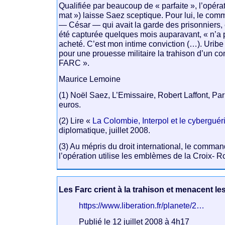
Qualifiée par beaucoup de « parfaite », l’opéra
mat ») laisse Saez sceptique. Pour lui, le com
— César — qui avait la garde des prisonniers, 
été capturée quelques mois auparavant, « n’a pa
acheté. C’est mon intime conviction (…). Uribe 
pour une prouesse militaire la trahison d’un 
FARC ».
Maurice Lemoine
(1) Noël Saez, L’Emissaire, Robert Laffont, Pa
euros.
(2) Lire «
La Colombie, Interpol et le cyberguéri
diplomatique, juillet 2008.
(3) Au mépris du droit international, le comma
l’opération utilise les emblèmes de la Croix- R
Les Farc crient à la trahison et menacent le
https://www.liberation.fr/planete/2…
Publié le 12 juillet 2008 à 4h17