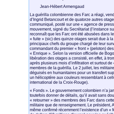
Jean-Hébert Armengaud
La guérilla colombienne des Farc a réagi, vendre
d’Ingrid Betancourt et de quatorze autres otages,
communiqué, posté sur une « agence de press
mouvement, signé du Secrétariat (l’instance su
reconnaît que les Farc ont été abusées dans l
« fuite » (sic) des quinze otages serait due à l
principaux chefs du groupe chargé de leur surve
commandant du premier « front » (peloton) des 
« Enrique ». Selon la version officielle de Bogo
libération des otages a consisté, en effet, à tr
après plusieurs mois d’infiltration et surtout d
membres de la guérilla. Le 2 juillet, les milita
déguisés en humanitaires pour un transfert su
un hélicoptère aux couleurs ressemblant à ce
international de la Croix-Rouge).
« Fonds ». Le gouvernement colombien n’a ja
toutefois donner de détails, qu’il avait sans do
« retourner » des membres des Farc dans cette
militaire que de renseignement. Le président, A
même confirmé récemment l’existence d’un « f