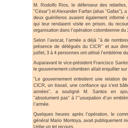
M. Rodolfo Rios, le défenseur des rebelles,
"César") et Alexander Farfan (alias "Gafas"), a
deux guérilleros avaient également inform
qui leur rendaient visite en prison, du reco
organisation dans l’opération colombienne du 2 
Selon l’avocat, l’armée a déjà "à de nombre
présence de délégués du CICR" et aux dires
juillet, 3 à 4 personnes ont utilisé l’emblème d
Auparavant le vice-président Francisco Santos
le gouvernement colombien allait enquêter sur c
"Le gouvernement entretient une relation de 
CICR, un travail, une confiance qui s’est bât
années", a souligné M. Santos en ajout
"absolument pas" à l’"usurpation d’un emblè
l’armée.
Quelques heures après l’opération, le com
général Mario Montoya, avait publiquement n
Uribe un tel recours.