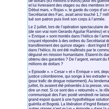
de dollars (63 millions d’euros) pour les guéril
et lui livreraient des otages ou des membres im
Début mars, « Rojas », le garde du corps d’un 
Secrétariat des Farc, avait ainsi touché 1,7 mil
tué son patron puis livré son corps à l’armée.
Le 2 juillet, lors de l’opération spectaculaire de
(de son vrai nom Gerardo Aguilar Ramírez) et s
« Enrique » sont montés dans l’hélico de l’ar
croyant répondre à des ordres du Secrétariat d
transfèrement des quinze otages - dont Ingrid 
dans l’hélico, ils ont été maîtrisés par le com
déguisé en mission humanitaire. Etaient-ils dan
obtenu des garanties ? De l’argent, venant du
millions de dollars ?
« Episode ». « Cesar » et « Enrique » ont, dep
justice colombienne, qui songe à les extrader v
(pour trafic de drogue notamment). Au lendemai
juillet, ils avaient été présentés à la presse, v
dire un mot. Si ce sont des « retournés », le rôl
communiqué des Farc posté vendredi ne laisse,
grand espoir quant à une hypothétique solution
guérilla et Bogotá. La libération d’Ingrid Betan
autres otages n’est qu’un « épisode » dans la c