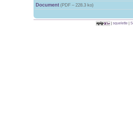
Document
(
PDF – 228.3 ko
)
|
squelette
|
S