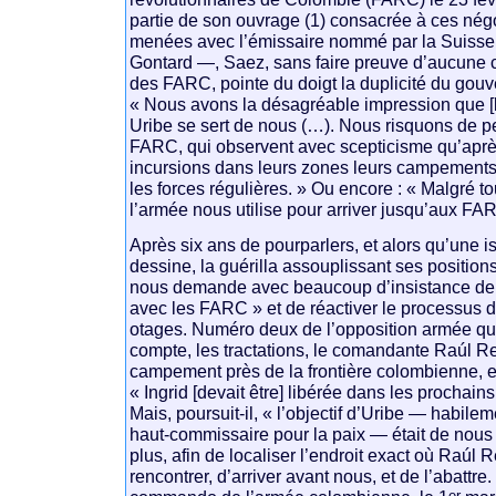
partie de son ouvrage (1) consacrée à ces négo
menées avec l’émissaire nommé par la Suisse,
Gontard —, Saez, sans faire preuve d’aucune 
des FARC, pointe du doigt la duplicité du go
« Nous avons la désagréable impression que [l
Uribe se sert de nous (…). Nous risquons de p
FARC, qui observent avec scepticisme qu’apr
incursions dans leurs zones leurs campement
les forces régulières. » Ou encore : « Malgré t
l’armée nous utilise pour arriver jusqu’aux FA
Après six ans de pourparlers, et alors qu’une i
dessine, la guérilla assouplissant ses positions
nous demande avec beaucoup d’insistance de 
avec les FARC » et de réactiver le processus d
otages. Numéro deux de l’opposition armée qu
compte, les tractations, le comandante Raúl Re
campement près de la frontière colombienne, en
« Ingrid [devait être] libérée dans les prochain
Mais, poursuit-il, « l’objectif d’Uribe — habil
haut-commissaire pour la paix — était de nous u
plus, afin de localiser l’endroit exact où Raúl 
rencontrer, d’arriver avant nous, et de l’abattre. 
er