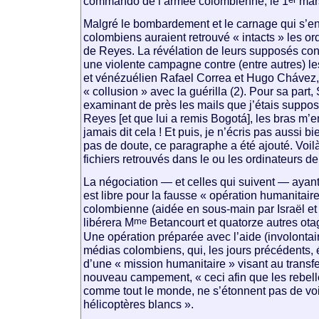
commando de l’armée colombienne, le 1
mar
Malgré le bombardement et le carnage qui s’ensu
colombiens auraient retrouvé « intacts » les o
de Reyes. La révélation de leurs supposés con
une violente campagne contre (entre autres) le
et vénézuélien Rafael Correa et Hugo Chávez
« collusion » avec la guérilla (2). Pour sa part
examinant de près les mails que j’étais suppo
Reyes [et que lui a remis Bogotá], les bras m’en
jamais dit cela ! Et puis, je n’écris pas aussi bi
pas de doute, ce paragraphe a été ajouté. Voilà 
fichiers retrouvés dans le ou les ordinateurs d
La négociation — et celles qui suivent — ayant é
est libre pour la fausse « opération humanitaire
colombienne (aidée en sous-main par Israël et 
me
libérera M
Betancourt et quatorze autres otage
Une opération préparée avec l’aide (involontai
médias colombiens, qui, les jours précédents,
d’une « mission humanitaire » visant au transf
nouveau campement, « ceci afin que les rebelle
comme tout le monde, ne s’étonnent pas de voir
hélicoptères blancs ».