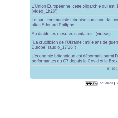
L’Union Européenne, cette oligarchie qui est l
(vidéo_1h26’)
Le parti communiste intronise son candidat po
alias Edouard Philippe
Au diable les mesures sanitaires ! (vidéos)
"La crucifixion de l’Ukraine : mille ans de guer
Europe" (audio_17’26’’)
L’économie britannique est désormais parmi l
performantes du G7 depuis le Covid et le Brexi
0
|
10
|
|
squelette
|
S