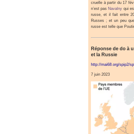
cruelle à partir du 17 fév
n’est pas
Navalny
qui es
russe, et il fait entre
Russes ; et un peu que
russe est telle que Pouti
Réponse de do à un
et la Russie
http://mai68.org/spip2/s
7 juin 2023