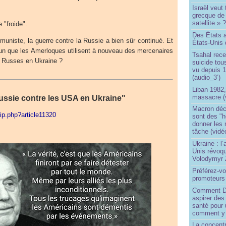
Israël veut 
grecque de
satellite » 
e "froide".
Des États 
muniste, la guerre contre la Russie a bien sûr continué. Et
États-Unis 
u’un que les Amerloques utilisent à nouveau des mercenaires
Tsahal rec
s Russes en Ukraine ?
suicide tou
vu depuis 1
(audio_3’)
Liban 1982,
massacre (
Russie contre les USA en Ukraine"
Macron déc
pip.php?article11320
sont des "h
donner les
tâche (vidé
Ukraine : l
Unis révoqu
Volodymyr 
Préférez-vo
promoteurs
Comment Do
aspirer des
santé pour 
comment y
La concentr