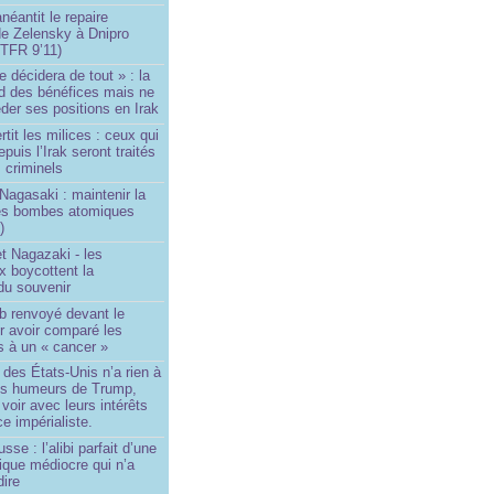
néantit le repaire
de Zelensky à Dnipro
TFR 9’11)
e décidera de tout » : la
rd des bénéfices mais ne
der ses positions en Irak
tit les milices : ceux qui
puis l’Irak seront traités
criminels
Nagasaki : maintenir la
es bombes atomiques
)
t Nagazaki - les
x boycottent la
du souvenir
b renvoyé devant le
ur avoir comparé les
s à un « cancer »
e des États-Unis n’a rien à
les humeurs de Trump,
 voir avec leurs intérêts
e impérialiste.
sse : l’alibi parfait d’une
tique médiocre qui n’a
dire