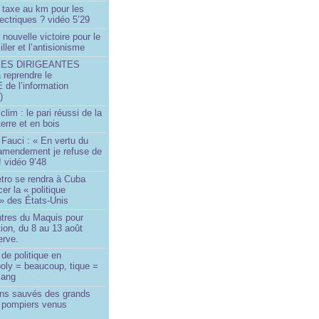
 taxe au km pour les
ectriques ? vidéo 5’29
 nouvelle victoire pour le
ller et l’antisionisme
SES DIRIGEANTES
 reprendre le
e l’information
)
lim : le pari réussi de la
erre et en bois
Fauci : « En vertu du
amendement je refuse de
! vidéo 9’48
tro se rendra à Cuba
er la « politique
» des États-Unis
tres du Maquis pour
ion, du 8 au 13 août
erve.
de politique en
oly = beaucoup, tique =
sang
ins sauvés des grands
0 pompiers venus