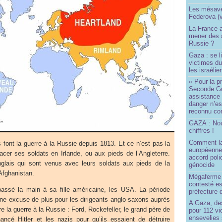
Les mésave
Federova (v
La France ai
mener des a
Russie ?
Gaza : se l
victimes du
les israélie
« Pour la p
Seconde Gu
assistance
danger n’e
reconnu com
GAZA : No
chiffres !
Comment l
s font la guerre à la Russie depuis 1813. Et ce n’est pas la
européenne
acer ses soldats en Irlande, ou aux pieds de l’Angleterre.
accord poli
nglais qui sont venus avec leurs soldats aux pieds de la
génocide
Afghanistan.
Mégaferme 
contesté es
 passé la main à sa fille américaine, les USA. La période
préfecture 
ne excuse de plus pour les dirigeants anglo-saxons auprès
A Gaza, des
re la guerre à la Russie : Ford, Rockefeller, le grand père de
pour 112 v
ensevelies
ancé Hitler et les nazis pour qu’ils essaient de détruire