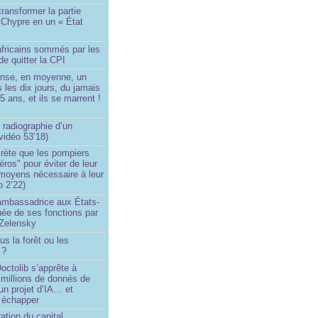
transformer la partie
 Chypre en un « État
?
africains sommés par les
de quitter la CPI
ense, en moyenne, un
s les dix jours, du jamais
5 ans, et ils se marrent !
 radiographie d’un
vidéo 53’18)
rète que les pompiers
éros" pour éviter de leur
 moyens nécessaire à leur
o 2’22)
’ambassadrice aux États-
ée de ses fonctions par
Zelensky
us la forêt ou les
 ?
ctolib s’apprête à
 millions de donnés de
un projet d’IA… et
 échapper
ation du capital