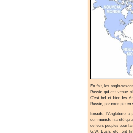
En fait, les anglo-saxon
Russie qui est venue pl
C’est bel et bien les A
Russie, par exemple en 
Ensuite, l’Angleterre a
communiste n’a été qu’u
de leurs peuples pour fai
G.W. Bush, etc. ont fin