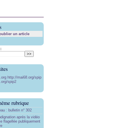
s
blier un article
:
ites
8.org
http://mai68.org/spip
.org/spip2
même rubrique
au : bulletin n° 302
ndignation après la vidéo
e flagellée publiquement
re