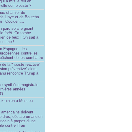
 qui a mis le feu en
-elle complotiste ?
aux charnier de
de Libye et de Boutcha
r l’Occident...
n parc solaire géant
la forêt. Ça tombe
ien ce feux ! On sait à
le crime !
en Espagne : les
européennes contre les
êchent de les combattre
 de la “riposte réactive”
asion préventive” alors
ahu rencontre Trump à
n
e synthèse magistrale
rnières années.
’)
 ukrainien à Moscou
)
 américains doivent
 ordres, déclare un ancien
ricain à propos d’une
ale contre l’Iran