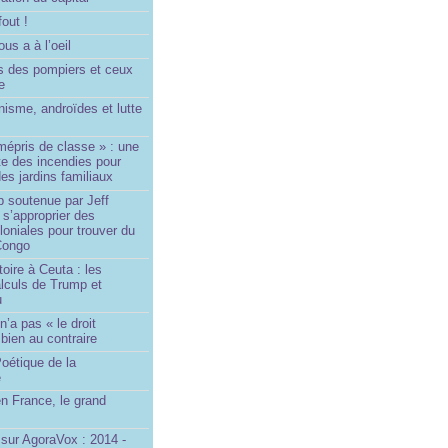
fout !
us a à l’oeil
 des pompiers et ceux
le
isme, androïdes et lutte
mépris de classe » : une
ite des incendies pour
es jardins familiaux
p soutenue par Jeff
s’approprier des
loniales pour trouver du
 Congo
toire à Ceuta : les
lculs de Trump et
u
n’a pas « le droit
 bien au contraire
oétique de la
e
n France, le grand
u
sur AgoraVox : 2014 -