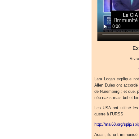
Ex
Vivr
Lara Logan explique no
Allen Dules ont accordé 
de Nüremberg ; et que, p
néo-nazis mais bel et bi
Les USA ont utilisé les
guerre à l’URSS :
http://mai68.org/spip/sp
Aussi, ils ont immunisé l