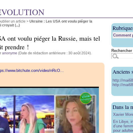
ÉVOLUTION
blier un article
>
Ukraine : Les USA ont voulu piéger la
 croyait (...)
Rubrique
Comment pu
A ont voulu piéger la Russie, mais tel
it prendre !
Rechercher 
ar
anonyme
(Date de rédaction antérieure : 30 août 2024).
Anciens s
tps://www.bitchute.com/video/nRcO…
http://mai6
http://mai68
Dans la 
Xavier More
En Libye, i
d’une femm
pour adultè