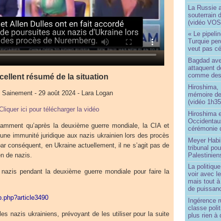
La Russie a
souterrain 
(vidéo VOS
« Le pipelin
Turquie pe
veut pas cé
Bagdad aver
attaquent de
comme des 
cellent résumé de la situation
Hiroshima, 
e Sainement - 29 août 2024 - Lara Logan
mémoire d
(vidéo 1h35
Cliquer ici pour télécharger la vidéo
Hiroshima e
Occidentau
tamment qu’après la deuxième guerre mondiale, la CIA et
cérémonie 
une immunité juridique aux nazis ukrainien lors des procès
Meyer Habi
ar conséquent, en Ukraine actuellement, il ne s’agit pas de
tribunal po
Palestinien
en de nazis.
La politiqu
 nazis pendant la deuxième guerre mondiale pour faire la
voir avec 
mais tout à
de puissanc
ip.php?article3490
Ingérence ru
classe poli
es nazis ukrainiens, prévoyant de les utiliser pour la suite
plus rien à 