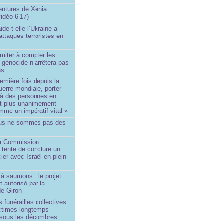
ntures de Xenia
idéo 6’17)
de-t-elle l’Ukraine a
ttaques terroristes en
imiter à compter les
 génocide n’arrêtera pas
ns
remière fois depuis la
erre mondiale, porter
 à des personnes en
st plus unanimement
me un impératif vital »
us ne sommes pas des
a Commission
 tente de conclure un
cier avec Israël en plein
à saumons : le projet
t autorisé par la
de Giron
 funérailles collectives
ictimes longtemps
 sous les décombres