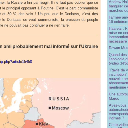
Andrew Hal
rier, la Russie a fini par réagir. Il ne faut pas oublier que ce
banquier ce
t le principal opposant à Poutine. C’est le parti communiste
marches du
 20 et 30 % des voix ! Un peu que le Donbass, c’est des
l’armée amé
 le Donbass se veut communiste, la pression du peuple
16 entièrem
ne ne pouvait pas continuer à ne rien faire.
Haaretz : F
mise en oeu
interventio
nécessaire
 ami probablement mal informé sur l’Ukraine
Rawan Mura
Quand des j
l’apologie 
pip.php?article15450
(vidéo 34’5
"Ravis de v
inscription"
nouvelle ar
abonnement 
mentionne 
Une autoro
Maroc
Avez-vous v
automatisé
correspond
intimes ?
Cette vidéo