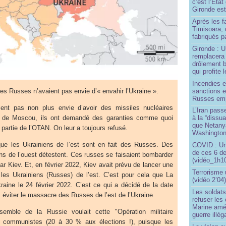
c’est l’État
Gironde est
Après les f
Timisoara, 
fabriqués pa
Gironde : U
remplacera 
drôlement b
qui profite 
Incendies 
sanctions 
les Russes n’avaient pas envie d’« envahir l’Ukraine ».
Russes emp
ent pas non plus envie d’avoir des missiles nucléaires
L’Iran passe
s de Moscou, ils ont demandé des garanties comme quoi
à la “dissu
que Netany
s partie de l’OTAN. On leur a toujours refusé.
Washingto
 que les Ukrainiens de l’est sont en fait des Russes. Des
COVID : Un
de ces 6 de
ns de l’ouest détestent. Ces russes se faisaient bombarder
(vidéo_1h10
ar Kiev. Et, en février 2022, Kiev avait prévu de lancer une
Terrorisme
 les Ukrainiens (Russes) de l’est. C’est pour cela que La
(vidéo 2’04
raine le 24 février 2022. C’est ce qui a décidé de la date
Les soldats
: éviter le massacre des Russes de l’est de l’Ukraine.
refuser les
Marine amé
nsemble de la Russie voulait cette "Opération militaire
guerre illég
s communistes (20 à 30 % aux élections !), puisque les