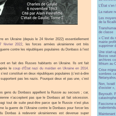
L’État s’en 
La nature no
Les moyens
de la flicail
Transhuman
de classe
« C’est du 
re en Ukraine (depuis le 24 février 2022) essentiellement
mairie prof
7 février 2022
, les forces armées ukrainienne ont très
supprimer d
 guerre contre les républiques populaires du Donbass à l’est
Une start-u
Bezos veut 
archives co
t en fait des Russes habitants en Ukraine. Ils ont fait
lithium au
après le
coup d’État nazi du maïdan en Ukraine en 2014
.
Crise migra
s’est constitué en deux républiques populaires (c’est-à-dire
sombres ca
Netanyaho
 supportent pas les nazis. Pourquoi deux et pas une, c’est
Non, Israël 
d’exister »,
es gens du Donbass appellent la Russie au secours ; car,
Beyrouth. P
nienne n’acceptent pas que le Donbass ait fait sécession.
catastroph
agi tout de suite peut-être parce que le Russie n’est plus
Fascisme e
malentend
 la guerre de l’Ukraine contre le Donbass pour forcer les
 du Donbas à redevenir ukrainiennes est devenue super
Maintenant 