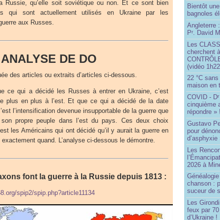
a Russie, qu’elle soit soviétique ou non. Et ce sont bien
Bientôt une
is qui sont actuellement utilisés en Ukraine par les
bagnoles él
 guerre aux Russes.
Angleterre :
P
. David Mi
r
Les CLAS
cherchent à
ANALYSE DE DO
CONTRÔLE d
(vidéo 1h22
e des articles ou extraits d’articles ci-dessous.
22 °C sans c
maison en t
ue ce qui a décidé les Russes à entrer en Ukraine, c’est
COVID - D
r
e plus en plus à l’est. Et que ce qui a décidé de la date
cinquième 
’est l’intensification devenue insupportable de la guerre que
répondre » 
e son propre peuple dans l’est du pays. Ces deux choix
Gustavo Pe
st les Américains qui ont décidé qu’il y aurait la guerre en
pour dénonc
d’asphyxie 
é exactement quand. L’analyse ci-dessous le démontre.
Les Rencon
l’Émancipat
2026 à Min
saxons font la guerre à la Russie depuis 1813 :
Généalogie 
chanson : p
suceur de 
68.org/spip2/spip.php?article11134
Les Girond
feux par 7
d’Ukraine !