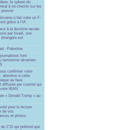
dane, le spleen du
ntral à mi-chemin sur les
 pouvoir
ricaine a fait voler un F-
ent grâce à l’IA
ace à la doctrine raciale
vre par Israël, une
n étrangère est
d - Palestine
ournalistes font
du terrorisme ukrainien
0)
ous confirmer votre
 : attention à cette
naque au faux
diffusée par courriel qui
votre IBAN
ute « Donald Trump » au
oté pour la lecture
e de vos
ances et photos
 de 2’15 qui prétend que