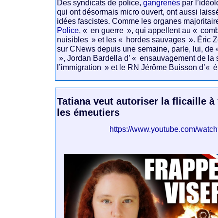
Des syndicats de police,
gangrenés
par l’idéol
qui ont désormais micro ouvert, ont aussi laissé
idées fascistes. Comme les organes majoritai
Police
, « en guerre », qui appellent au « com
nuisibles » et les « hordes sauvages ». Éric
sur CNews depuis une semaine, parle, lui, de «
», Jordan Bardella d’ « ensauvagement de la s
l’immigration » et le RN Jérôme Buisson d’« é
Tatiana veut autoriser la flicaille à
les émeutiers
https://www.youtube.com/watc