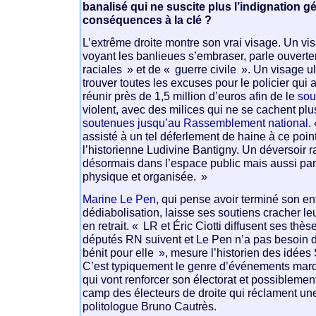
banalisé qui ne suscite plus l’indignation g
conséquences à la clé ?
L’extrême droite montre son vrai visage. Un vis
voyant les banlieues s’embraser, parle ouvert
raciales » et de « guerre civile ». Un visage ult
trouver toutes les excuses pour le policier qui 
réunir près de 1,5 million d’euros afin de le
sou
violent, avec des milices qui ne se cachent pl
soutenues jusqu’au Rassemblement national
.
assisté à un tel déferlement de haine à ce po
l’historienne Ludivine Bantigny. Un déversoir ra
désormais dans l’espace public mais aussi pa
physique et organisée. »
Marine Le Pen
, qui pense avoir terminé son en
dédiabolisation, laisse ses soutiens cracher leu
en retrait. « LR et Éric Ciotti diffusent ses thès
députés RN suivent et Le Pen n’a pas besoin de
bénit pour elle », mesure l’historien des idée
C’est typiquement le genre d’événements marqu
qui vont renforcer son électorat et possibleme
camp des électeurs de droite qui réclament une
politologue Bruno Cautrès.