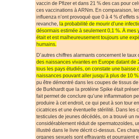
vaccin de Pfizer et dans 21 % des cas pour ce
ces vaccinations à ARNm. En comparaison, le
influenza n’ont provoqué que 0 à 4 % d’effets 
revanche,
la probabilité de mourir d’une infect
désormais estimée à seulement 0,1 %. À mes y
était et est malheureusement toujours une expé
humains.
D’autres chiffres alarmants concernent le taux 
des naissances vivantes en Europe datant de
tous les pays étudiés, on constate une baisse
naissances pouvant aller jusqu’à plus de 10 %
pu être démontré dans les coupes de tissus de l’
de Burkhardt que la protéine Spike était prése
fait permet de conclure qu’une inflammation p
produire à cet endroit, ce qui peut à son tour en
cicatrices et une éventuelle stérilité. Dans les
testicules de jeunes décédés, on a trouvé un 
considérablement réduit de spermatozoïdes, u
illustré dans le livre décrit ci-dessus. Ces ch
organes sexuels sont effrayants et pourraient e