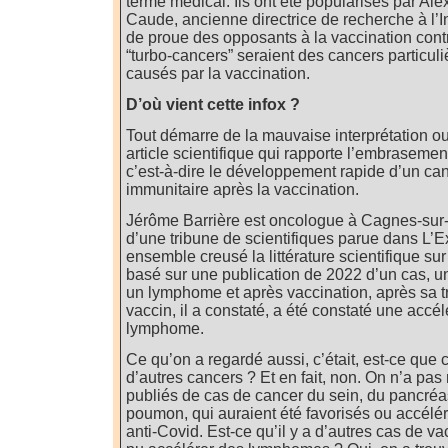
terme médical. Ils ont été popularisés par Al
Caude, ancienne directrice de recherche à l’
de proue des opposants à la vaccination cont
“turbo-cancers” seraient des cancers particuli
causés par la vaccination.
D’où vient cette infox ?
Tout démarre de la mauvaise interprétation o
article scientifique qui rapporte l’embraseme
c’est-à-dire le développement rapide d’un ca
immunitaire après la vaccination.
Jérôme Barrière est oncologue à Cagnes-sur-
d’une tribune de scientifiques parue dans L’E
ensemble creusé la littérature scientifique sur l
basé sur une publication de 2022 d’un cas, u
un lymphome et après vaccination, après sa 
vaccin, il a constaté, a été constaté une accé
lymphome.
Ce qu’on a regardé aussi, c’était, est-ce que c
d’autres cancers ? Et en fait, non. On n’a pas 
publiés de cas de cancer du sein, du pancréa
poumon, qui auraient été favorisés ou accélér
anti-Covid. Est-ce qu’il y a d’autres cas de va