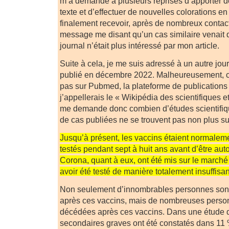
m’a demandé à plusieurs reprises d’apporter d
texte et d’effectuer de nouvelles colorations en
finalement recevoir, après de nombreux contacts
message me disant qu’un cas similaire venait d
journal n’était plus intéressé par mon article.
Suite à cela, je me suis adressé à un autre jour
publié en décembre 2022. Malheureusement, cet
pas sur Pubmed, la plateforme de publications 
j’appellerais le « Wikipédia des scientifiques 
me demande donc combien d’études scientifiqu
de cas publiées ne se trouvent pas non plus su
Jusqu’à présent, les vaccins étaient normalem
testés pendant sept à huit ans avant d’être aut
Corona, quant à eux, ont été mis sur le march
avoir été testé de manière totalement insuffisan
Non seulement d’innombrables personnes so
après ces vaccins, mais de nombreuses perso
décédées après ces vaccins. Dans une étude de
secondaires graves ont été constatés dans 11 