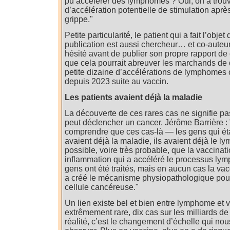
pu accélérer des lymphomes ? Oui, on a trou
d’accélération potentielle de stimulation aprè
grippe."
Petite particularité, le patient qui a fait l’obje
publication est aussi chercheur… et co-auteur
hésité avant de publier son propre rapport de 
que cela pourrait abreuver les marchands de d
petite dizaine d’accélérations de lymphomes 
depuis 2023 suite au vaccin.
Les patients avaient déjà la maladie
La découverte de ces rares cas ne signifie pa
peut déclencher un cancer. Jérôme Barrière : "
comprendre que ces cas-là — les gens qui ét
avaient déjà la maladie, ils avaient déjà le ly
possible, voire très probable, que la vaccinati
inflammation qui a accéléré le processus lym
gens ont été traités, mais en aucun cas la va
a créé le mécanisme physiopathologique pour
cellule cancéreuse."
Un lien existe bel et bien entre lymphome et v
extrêmement rare, dix cas sur les milliards de
réalité, c’est le changement d’échelle qui no