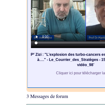
r
P
Zizi : "L’explosion des turbo-cancers 
à…." - Le_Courrier_des_Stratèges - 1
vidéo_98’
Cliquer ici pour télécharger l
.
3 Messages de forum