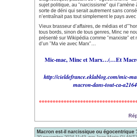
sujet politique, au "narcissisme" qui l’amène 
sorte de déni qui serait autrement sans consé
n’entraînait pas tout simplement le pays avec
Vieux brasseur d’affaires, de médias et d’"h
tous bords, sinon de tous genres, Minc ne no
présenté sur Wikipédia comme "marxiste" et 
d’un "Ma vie avec Marx"…
Mic-mac, Minc et Marx…(…Et Macron
http://cieldefrance.eklablog.com/mic-ma
macron-dans-tout-ca-a216
***********************************
Rép
Macron est-il narcissique ou égocentrique 
30 novembre 2024 11:43, par
Jean-Marie GLANT