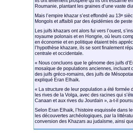
Ils ont tellement prospéré qu’ils ont essaimé e
Roumanie, plantant les graines d’une vaste di
e
Mais l’empire khazar s’est effondré au 13
sièc
Mongols et affaibli par des épidémies de peste
Les juifs khazars ont alors fui vers l’ouest, s’in
royaume polonais et en Hongrie, où leurs com
en économie et en politique étaient très appré
l’hypothèse khazare, ils se sont finalement r
centrale et occidentale.
« Nous concluons que le génome des juifs d’E
mosaïque de populations anciennes, incluant 
des juifs gréco-romains, des juifs de Mésopota
expliqué Eran Elhaik.
« La structure de leur population a été formée
les rives de la Volga, avec des racines qui s’é
Canaan et aux rives du Jourdain », a-t-il poursu
Selon Eran Elhaik, l’histoire esquissée dans l
les découvertes archéologiques, par la littératur
conversion des Khazars au judaïsme, ainsi que