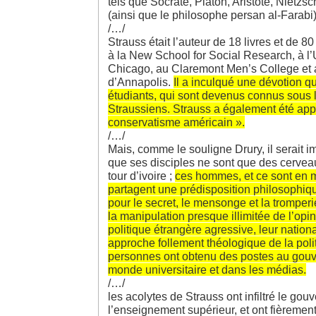
tels que Socrate, Platon, Aristote, Nietzsc
(ainsi que le philosophe persan al-Farabi)
/…/
Strauss était l’auteur de 18 livres et de 80 
à la New School for Social Research, à l’
Chicago, au Claremont Men’s College et 
d’Annapolis.
Il a inculqué une dévotion qu
étudiants, qui sont devenus connus sous
Straussiens. Strauss a également été app
conservatisme américain ».
/…/
Mais, comme le souligne Drury, il serait 
que ses disciples ne sont que des cervea
tour d’ivoire ;
ces hommes, et ce sont en 
partagent une prédisposition philosophiq
pour le secret, le mensonge et la tromperi
la manipulation presque illimitée de l’opin
politique étrangère agressive, leur nationa
approche follement théologique de la polit
personnes ont obtenu des postes au gouv
monde universitaire et dans les médias.
/…/
les acolytes de Strauss ont infiltré le go
l’enseignement supérieur, et ont fièrement