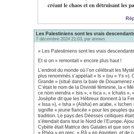
créant le chaos et en détruisant les pa
Rép
Les Palestiniens sont les vrais descendan
7 décembre 2024 21:03, par
annwn
« Les Palestiniens sont les vrais descendan
Et si on « remontait » encore plus haut !
L’endroit du monde où l’on célébrait les Mystè
plus renommés s’appelait « Is » (ou « Ys »). On
Grande » (situé dans la baie de Douarnenez d
C’était le nom de la Divinité féminine, la « M
ce nom viendra « Isis », « Isca », « Ichalis », 
Josèphe dit que les Hébreux donnent à la F
« Issa »), « Isha » (Aïsha) en arabe, « Ischen
signifie « jeune fiancée » pour les peuples qu
tradition. Le pays des Déesses celtiques était 
s’étendait dans tout le Nord de l’Europe. Ajo
Cybèle était Matrice des Galates et que son 
« Rhéa » en grec, « Râ » en égyptien, et de 