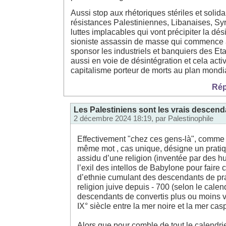
Aussi stop aux rhétoriques stériles et solidar
résistances Palestiniennes, Libanaises, Syr
luttes implacables qui vont précipiter la dési
sioniste assassin de masse qui commence à
sponsor les industriels et banquiers des Eta
aussi en voie de désintégration et cela activ
capitalisme porteur de morts au plan mondia
Rép
Les Palestiniens sont les vrais descen
2 décembre 2024 18:19, par
Palestinophile
Effectivement "chez ces gens-là", comme 
même mot , cas unique, désigne un prati
assidu d’une religion (inventée par des h
l’exil des intellos de Babylone pour faire
d’ethnie cumulant des descendants de pra
religion juive depuis - 700 (selon le calen
descendants de convertis plus ou moins v
IX° siècle entre la mer noire et la mer cas
Alors que pour comble de tout le calendrier