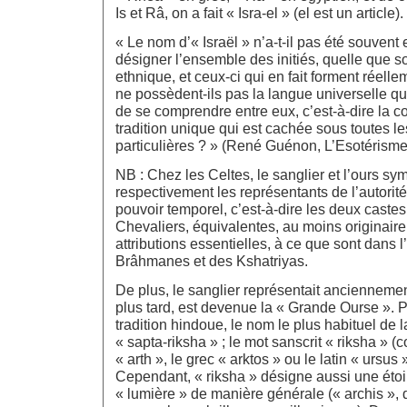
Is et Râ, on a fait « Isra-el » (el est un article).
« Le nom d’« Israël » n’a-t-il pas été souven
désigner l’ensemble des initiés, quelle que soi
ethnique, et ceux-ci qui en fait forment réelle
ne possèdent-ils pas la langue universelle qu
de se comprendre entre eux, c’est-à-dire la 
tradition unique qui est cachée sous toutes l
particulières ? » (René Guénon, L’Esotérism
NB : Chez les Celtes, le sanglier et l’ours sy
respectivement les représentants de l’autorité 
pouvoir temporel, c’est-à-dire les deux caste
Chevaliers, équivalentes, au moins originair
attributions essentielles, à ce que sont dans l
Brâhmanes et des Kshatriyas.
De plus, le sanglier représentait anciennement
plus tard, est devenue la « Grande Ourse ». 
tradition hindoue, le nom le plus habituel de
« sapta-riksha » ; le mot sanscrit « riksha » 
« arth », le grec « arktos » ou le latin « ursus 
Cependant, « riksha » désigne aussi une étoil
« lumière » de manière générale (« archis », d