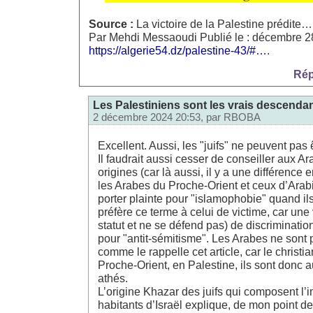
Source :
La victoire de la Palestine prédite…
Par Mehdi Messaoudi Publié le : décembre 28
https://algerie54.dz/palestine-43/#…
.
Rép
Les Palestiniens sont les vrais descend
2 décembre 2024 20:53, par
RBOBA
Excellent. Aussi, les "juifs" ne peuvent pas 
Il faudrait aussi cesser de conseiller aux A
origines (car là aussi, il y a une différence
les Arabes du Proche-Orient et ceux d’Arabi
porter plainte pour "islamophobie" quand ils 
préfère ce terme à celui de victime, car une
statut et ne se défend pas) de discrimination
pour "antit-sémitisme". Les Arabes ne sont
comme le rappelle cet article, car le christ
Proche-Orient, en Palestine, ils sont donc 
athés.
L’origine Khazar des juifs qui composent l
habitants d’Israël explique, de mon point de 