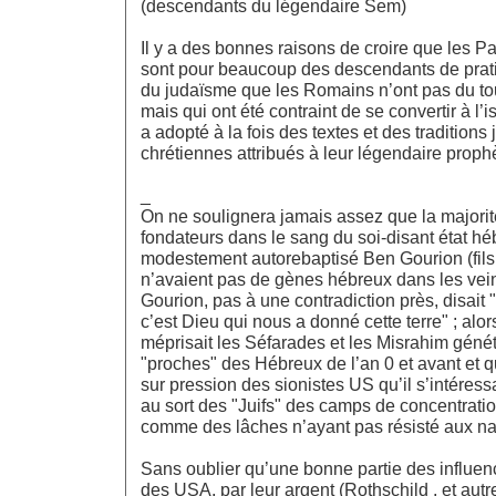
(descendants du légendaire Sem)
Il y a des bonnes raisons de croire que les Pa
sont pour beaucoup des descendants de prati
du judaïsme que les Romains n’ont pas du tout 
mais qui ont été contraint de se convertir à l’i
a adopté à la fois des textes et des traditions 
chrétiennes attribués à leur légendaire proph
_
On ne soulignera jamais assez que la majorit
fondateurs dans le sang du soi-disant état hé
modestement autorebaptisé Ben Gourion (fils 
n’avaient pas de gènes hébreux dans les vein
Gourion, pas à une contradiction près, disait 
c’est Dieu qui nous a donné cette terre" ; al
méprisait les Séfarades et les Misrahim géné
"proches" des Hébreux de l’an 0 et avant et 
sur pression des sionistes US qu’il s’intéress
au sort des "Juifs" des camps de concentration
comme des lâches n’ayant pas résisté aux na
Sans oublier qu’une bonne partie des influen
des USA, par leur argent (Rothschild , et autres