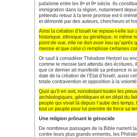
e
e
judaïsme entre les 8
et 9
siècle. Ils constitu
immigration dans la région, notamment depuis
prétendu retour à la terre promise est-il irré
et démonté par des auteurs, chercheurs et his
Ainsi la création d’Israël ne repose-t-elle sur 
historique, ethnique ou génétique, ni même re
point de vue, elle ne doit avoir lieu qu’après 
messie et que celui-ci remplisse certaines co
Or sauf à considérer Théodore Hertzel ou en
comme le messie tant attendu des écritures, 
que ce dernier ait manifesté sa présence ni a
date de la création de l’Etat d’Israël, aussi cell
totale contravention et opposition à la volont
Quoi qu’il en soit, nonobstant toutes les preu
archéologiques, génétiques et en dépit du fait 
peuple qui vivait là depuis l’aube des temps, l
tout un peuple pour lui prendre de force sa ter
Une religion prônant le génocide
De nombreux passages de la Bible narrent la l
contre leurs plus grands ennemis, les Philist