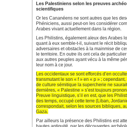
Les Palestiniens selon les preuves archéo
scientifiques
Or les Cananéens ne sont autres que les de
Phéniciens, aussi peut-on les considérer co
Arabes vivant actuellement dans la région.
Les Philistins, également aïeux des Arabes lo
quant à eux semble-t-il, suivant le récit bibliq
adversaires et obstacles à la mainmise de c
le territoire. En outre ils ont cela de particuli
aux autres peuples ayant vécu à la même péri
leur nom à ce jour.
Les occidentaux se sont efforcés d’en occulte
transmutant le son « f » en « p » ; cependant,
de culture sémitique la supercherie ne saurai
dernières, « Palestine » s’est toujours prononc
Preuve linguistique, s’il en est, que les Philist
des temps, occupé cette terre (Liban, Jordanie
correspondait, selon les sources bibliques, au
Gaza.
Par ailleurs la présence des Philistins est att
hautes antiquité, par les découvertes arché