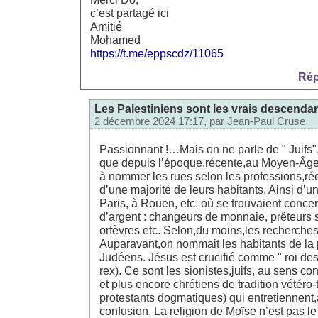
c’est partagé ici
Amitié
Mohamed
https://t.me/eppscdz/11065
Rép
Les Palestiniens sont les vrais descend
2 décembre 2024 17:17, par
Jean-Paul Cruse
Passionnant !…Mais on ne parle de " Juifs"
que depuis l’époque,récente,au Moyen-Âge
à nommer les rues selon les professions,ré
d’une majorité de leurs habitants. Ainsi d’un
Paris, à Rouen, etc. où se trouvaient concen
d’argent : changeurs de monnaie, prêteurs s
orfèvres etc. Selon,du moins,les recherche
Auparavant,on nommait les habitants de la 
Judéens. Jésus est crucifié comme " roi de
rex). Ce sont les sionistes,juifs, au sens c
et plus encore chrétiens de tradition vétéro-
protestants dogmatiques) qui entretiennent,
confusion. La religion de Moïse n’est pas le