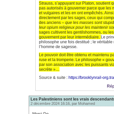
Strauss, s’appuyant sur Platon, soutient 
pas autorisés à gouverner parce que les 
et vulgaires et les en ont empêchés. Ainsi
directement par les sages, ceux qui com
des anciens –
que les masses sont stupid
leur opium religieux pour les maintenir so
sages cultivent les gentilshommes, ou les 
gouvernent par leur intermédiaire.
Le princ
philosophe une fois destitué ; le véritable
l’homme de sagesse.
Le pouvoir doit être obtenu et maintenu p
ruse et la tromperie. Le philosophe « gou
par son association avec les puissants vi
secrète »…
Source & suite :
https://brooklynrail-org.t
Rép
Les Palestiniens sont les vrais descendan
2 décembre 2024 16:16, par
Mohamed
Merci Do,