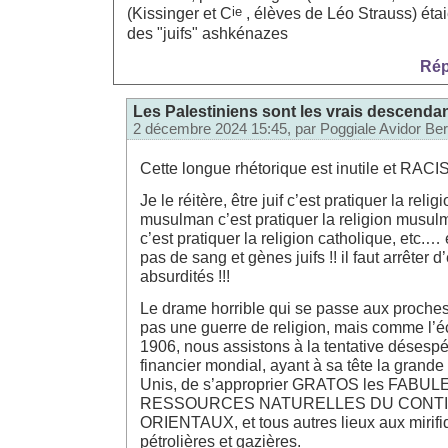
ie
(Kissinger et C
, élèves de Léo Strauss) étai
des "juifs" ashkénazes
Rép
Les Palestiniens sont les vrais descend
2 décembre 2024 15:45, par
Poggiale Avidor Ber
Cette longue rhétorique est inutile et RACIS
Je le réitère, être juif c’est pratiquer la religi
musulman c’est pratiquer la religion musulm
c’est pratiquer la religion catholique, etc.… 
pas de sang et gènes juifs !! il faut arrêter d
absurdités !!!
Le drame horrible qui se passe aux proches
pas une guerre de religion, mais comme l’éc
1906, nous assistons à la tentative désespé
financier mondial, ayant à sa tête la grande
Unis, de s’approprier GRATOS les FABU
RESSOURCES NATURELLES DU CONTI
ORIENTAUX, et tous autres lieux aux mirifi
pétrolières et gazières.