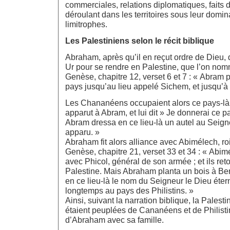
commerciales, relations diplomatiques, faits d
déroulant dans les territoires sous leur domi
limitrophes.
Les Palestiniens selon le récit biblique
Abraham, après qu’il en reçut ordre de Dieu, q
Ur pour se rendre en Palestine, que l’on no
Genèse, chapitre 12, verset 6 et 7 : « Abram 
pays jusqu’au lieu appelé Sichem, et jusqu’à la
Les Chananéens occupaient alors ce pays-là.
apparut à Abram, et lui dit » Je donnerai ce pa
Abram dressa en ce lieu-là un autel au Seigneu
apparu. »
Abraham fit alors alliance avec Abimélech, roi 
Genèse, chapitre 21, verset 33 et 34 : « Abim
avec Phicol, général de son armée ; et ils ret
Palestine. Mais Abraham planta un bois à Ber
en ce lieu-là le nom du Seigneur le Dieu éter
longtemps au pays des Philistins. »
Ainsi, suivant la narration biblique, la Palest
étaient peuplées de Cananéens et de Philistin
d’Abraham avec sa famille.