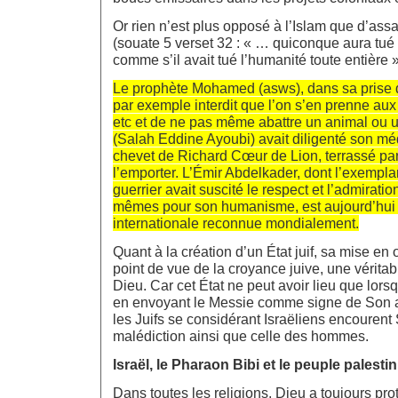
Or rien n’est plus opposé à l’Islam que d’ass
(souate 5 verset 32 : « … quiconque aura tué
comme s’il avait tué l’humanité toute entière »
Le prophète Mohamed (asws), dans sa prise 
par exemple interdit que l’on s’en prenne a
etc et de ne pas même abattre un animal ou u
(Salah Eddine Ayoubi) avait diligenté son m
chevet de Richard Cœur de Lion, terrassé par 
l’emporter. L’Émir Abdelkader, dont l’exemplar
guerrier avait suscité le respect et l’admirat
mêmes pour son humanisme, est aujourd’hui 
internationale reconnue mondialement.
Quant à la création d’un État juif, sa mise en
point de vue de la croyance juive, une véritab
Dieu. Car cet État ne peut avoir lieu que lors
en envoyant le Messie comme signe de Son a
les Juifs se considérant Israëliens encourent
malédiction ainsi que celle des hommes.
Israël, le Pharaon Bibi et le peuple palesti
Dans toutes les religions, Dieu a toujours pro