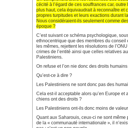
cécité à l’égard de ces souffrances car, outr
plus haut, cela équivaudrait à reconnaître et
propres turpitudes et leurs exactions durant l
Nous considéraient-ils seulement comme des
époque ?
C’est suivant ce schéma psychologique, sou
ethnocentrique que des membres du conseil d
les mêmes, rejettent les résolutions de l’O
crimes de l’entité ainsi que celles relatives a
Palestiniens.
On refuse et l’on nie donc des droits humains
Qu’est-ce à dire ?
Les Palestiniens ne sont donc pas des humai
Cela est-il acceptable alors qu’en Europe et 
chiens ont des droits ?
Les Palestiniens ont-ils donc moins de vale
Quant aux Saharouis, ceux-ci ne sont même 
de la « communauté internationale », il n’exi
pas : c’est un non-peuple.