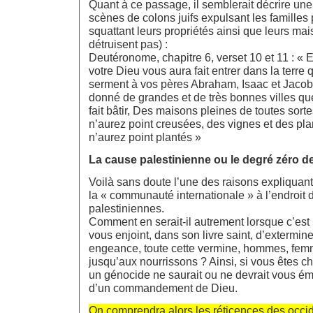
Quant à ce passage, il semblerait décrire u
scènes de colons juifs expulsant les familles 
squattant leurs propriétés ainsi que leurs mai
détruisent pas) :
Deutéronome, chapitre 6, verset 10 et 11 : « 
votre Dieu vous aura fait entrer dans la terre 
serment à vos pères Abraham, Isaac et Jacob,
donné de grandes et de très bonnes villes qu
fait bâtir, Des maisons pleines de toutes sor
n’aurez point creusées, des vignes et des pla
n’aurez point plantés »
La cause palestinienne ou le degré zéro d
Voilà sans doute l’une des raisons expliquant 
la « communauté internationale » à l’endroit 
palestiniennes.
Comment en serait-il autrement lorsque c’est
vous enjoint, dans son livre saint, d’extermine
engeance, toute cette vermine, hommes, femm
jusqu’aux nourrissons ? Ainsi, si vous êtes ch
un génocide ne saurait ou ne devrait vous émou
d’un commandement de Dieu.
On comprendra alors les réticences des occid