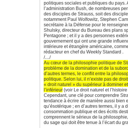
politiques sociales et publiques du pays
l’administration Bush, de nombreuses per
des disciples de Strauss, soit des discipl
notamment Paul Wolfowitz, Stephen Camb
secrétaire à la Défense pour le renseign
Shulsky, directeur du Bureau des plans s
Pentagone ; et il y a des personnes extér
gouvernement qui ont une grande influence
intérieure et étrangère américaine, comme
rédacteur en chef du Weekly Standard .
/…/
Au cœur de la philosophie politique de St
problème de la domination et de la subord
d’autres termes, le conflit entre la philos
politique. Selon lui, il n’existe pas de dro
« droit naturel » du supérieur à dominer 
l’inférieur
(voir Le droit naturel et l’histoir
Cependant, une clé pour comprendre Strau
tendance à écrire de manière aussi bien 
qu’ésotérique ; en d’autres termes, il y a d
consommation publique et des écrits dest
comprennent le sérieux de la philosophie, 
du sage qui doit être tenue à l’écart du gr