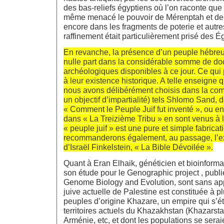
des bas-reliefs égyptiens où l’on raconte que
même menacé le pouvoir de Mérenptah et de 
encore dans les fragments de poterie et autres
raffinement était particulièrement prisé des É
En revanche, la présence d’un peuple hébre
nulle part dans la considérable somme de d
archéologiques disponibles à ce jour. Ce qu
à leur existence historique. A telle enseigne
nous avons délibérément choisis dans la co
un objectif d’impartialité) tels Shlomo Sand,
« Comment le Peuple Juif fut inventé », ou en
dans « La Treizième Tribu » en sont venus à 
« peuple juif » est une pure et simple fabrica
recommanderons également, au passage, l’e
d’Israël Finkelstein, « La Bible Dévoilée ».
Quant à Eran Elhaik, généticien et bioinformat
son étude pour le Genographic project , publ
Genome Biology and Evolution, sont sans appe
juive actuelle de Palestine est constituée à 
peuples d’origine Khazare, un empire qui s’ét
territoires actuels du Khazakhstan (Khazarsta
Arménie, etc, et dont les populations se serai