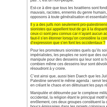
Est-ce à dire que tous les Israëliens sont f
mauvais, racistes, ennemis du genre humain,
opposons à toute généralisation et essentiali
Il y a des juifs non seulement pro-palestinie
sionistes qui appellent tout de go à la disparit
ceux-ci sont peu connus car n’ayant aucun a
faut-il s’en étonner lorsqu’on considère la con
d’expression que s’en font les occidentaux ?
Pour les promoteurs sionistes quels qu’ils soi
impérialistes, les peuples ne sont que des outi
manipule pour des desseins qui leur sont si h
combien même ces desseins leur sont dévoilé
résoudront à y croire.
C’est ainsi que, aussi bien Daech que les Ju
Palestine servent le même agenda : servir les
en créant le chaos et en détruisant les pays ré
Manipulée et détournée par le complexe milit
occidental, la religion étant le principal motif
enrôlement, ces deux groupes constituent la c
boucs émissaires dans les projets coloniaux e