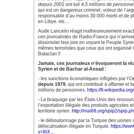
depuis 2001 ont tué 4,5 millions de personne
qui est un dangereux criminel, voleur de l’arg
responsable d’au moins 30 000 morts et de p
en Libye. etc…
Aude Lancelin réagit malheureusement exa
ces journalistes de Radio-France qui n’arriven
dissimuler leur joie en voyant le Peuple Syrie
mêmes terroristes que ceux qui ont organisé
Bataclan !!
Jamais, ces journaleux n’évoqueront la réa
Syrien et de Bachar al-Assad :
- les sanctions économiques infligées par l’Oc
depuis 1979
, qui ont contribué à affamer et fa
millions de personnes.
https://fr.wikipedia.o
- Le braquage par les États-Unis des ressourc
l’exportation illégale des produits agricoles et
territoire syrien.
http://mai68.org/spip2/spip.
- le déboulonnage par la Turquie des usines s
délocalisation illégale en Turquie.
https://ww
v=lbX…