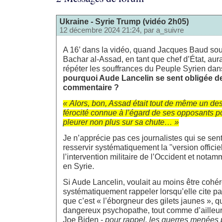
Ukraine - Syrie Trump (vidéo 2h05)
12 décembre 2024 21:24, par
a_suivre
A 16’ dans la vidéo, quand Jacques Baud souli
Bachar al-Assad, en tant que chef d’État, aur
répéter les souffrances du Peuple Syrien dan
pourquoi Aude Lancelin se sent obligée de
commentaire ?
« Alors, bon, Assad était tout de même un de
férocité connue à l’égard de ses opposants po
pleurer non plus sur sa chute… »
Je n’apprécie pas ces journalistes qui se sen
resservir systématiquement la "version officiell
l’intervention militaire de l’Occident et notam
en Syrie.
Si Aude Lancelin, voulait au moins être cohére
systématiquement rappeler lorsqu’elle cite p
que c’est « l’éborgneur des gilets jaunes », 
dangereux psychopathe, tout comme d’ailleu
Joe Biden -
pour rappel, les guerres menées 