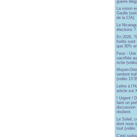
guerre illég
La vision 
Gaulle (sel
de la CIA)
Le Nicaragu
élections ?
En 2026, 7
forêts sont 
que 30% en
Feux - Un
sacrifiée a
riche (vidéo
Moyen-Orie
sentent tra
(vidéo 13’3
Lettre à l’
article sur
! Urgent !
faire un por
discussion 
résilient.
Le Soleil, c
dont nous 
tout (vidéo
C’est surto