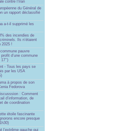
ale contre l’Iran
européenne du Général de
on un rapport déclassifié
a a-t-il supprimé les
0% des incendies de
criminels. Ils n’étaient
 2025 !
e commune pauvre
u profit d’une commune
 17’’)
nt - Tous les pays se
his par les USA
5)
Huma à propos de son
 Xenia Fedorova
 Discusssion : Comment
tail d’information, de
et de coordination
ette étoile fascinante
ignorons encore presque
 1h30)
ut l’extrême gauche qui