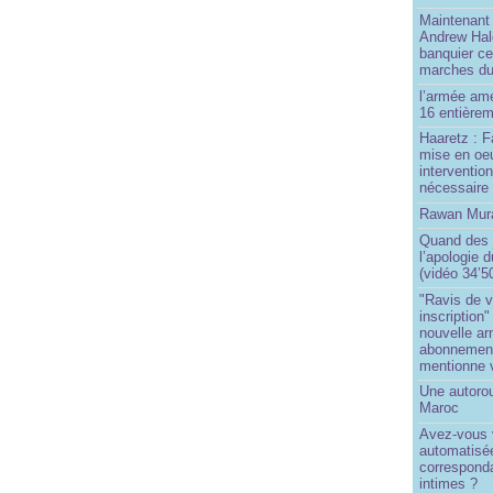
Maintenant 
Andrew Hal
banquier ce
marches du
l’armée amé
16 entièrem
Haaretz : F
mise en oeu
interventio
nécessaire
Rawan Mura
Quand des j
l’apologie 
(vidéo 34’5
"Ravis de v
inscription"
nouvelle ar
abonnement 
mentionne 
Une autoro
Maroc
Avez-vous v
automatisé
correspond
intimes ?