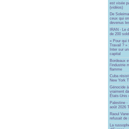
est visée p
(vidéos)
De Soleima
ceux qui o
devenus le
IRAN - Le d
de 200 sol
« Pour qui 
Travail ? »
Inter sur u
capital
Bordeaux et
l’industrie 
flamme
Cuba résiste
New York T
Génocide à 
vraiment da
États-Unis
Palestine -
août 2026 
Raoul Vane
refusait de
La russopho