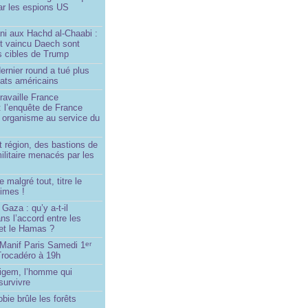
ar les espions US
ni aux Hachd al‑Chaabi :
nt vaincu Daech sont
s cibles de Trump
ernier round a tué plus
dats américains
travaille France
 : l’enquête de France
n organisme au service du
 région, des bastions de
militaire menacés par les
 malgré tout, titre le
imes !
Gaza : qu’y a-t-il
ns l’accord entre les
 et le Hamas ?
 Manif Paris Samedi 1
er
Trocadéro à 19h
igem, l’homme qui
 survivre
bie brûle les forêts