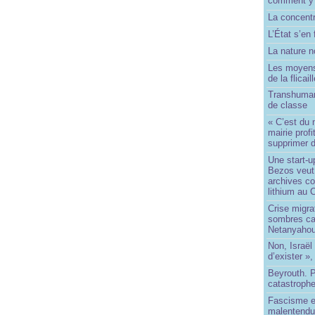
comment y
La concentr
L’État s’en 
La nature no
Les moyens
de la flicail
Transhuman
de classe
« C’est du 
mairie prof
supprimer d
Une start-u
Bezos veut 
archives co
lithium au
Crise migra
sombres ca
Netanyaho
Non, Israël 
d’exister »,
Beyrouth. P
catastroph
Fascisme e
malentend