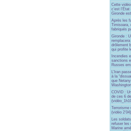
Cette vidéo
c’est l’État
Gironde est
Après les f
Timisoara, 
fabriqués pa
Gironde : U
remplacera 
drôlement b
qui profite 
Incendies 
sanctions 
Russes emp
L’Iran passe
à la “dissu
que Netany
Washingto
COVID : Un
de ces 6 de
(vidéo_1h10
Terrorisme
(vidéo 2’04
Les soldats
refuser les
Marine amé