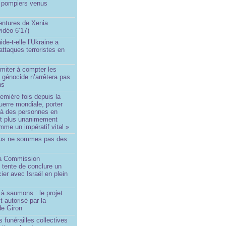
0 pompiers venus
ntures de Xenia
idéo 6’17)
de-t-elle l’Ukraine a
ttaques terroristes en
imiter à compter les
 génocide n’arrêtera pas
ns
remière fois depuis la
erre mondiale, porter
 à des personnes en
st plus unanimement
me un impératif vital »
us ne sommes pas des
a Commission
 tente de conclure un
cier avec Israël en plein
à saumons : le projet
t autorisé par la
de Giron
 funérailles collectives