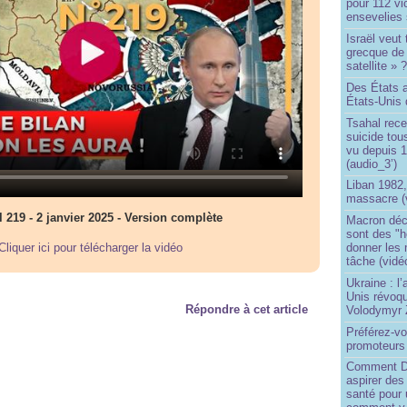
pour 112 v
ensevelies
Israël veut 
grecque de
satellite » 
Des États 
États-Unis 
Tsahal rec
suicide tou
vu depuis 1
(audio_3’)
Liban 1982,
massacre (
l 219 - 2 janvier 2025 - Version complète
Macron déc
sont des "h
Cliquer ici pour télécharger la vidéo
donner les
tâche (vidé
Ukraine : l
Unis révoqu
Répondre à cet article
Volodymyr 
Préférez-vo
promoteurs
Comment Do
aspirer des
santé pour 