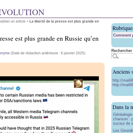
ÉVOLUTION
blier un article
>
La liberté de la presse est plus grande en
Rubrique
Comment pu
presse est plus grande en Russie qu’en
Rechercher 
onyme
(Date de rédaction antérieure : 6 janvier 2025).
Anciens s
http://mai6
http://mai68
Dans la 
Généalogie 
chanson : p
suceur de 
Les Girond