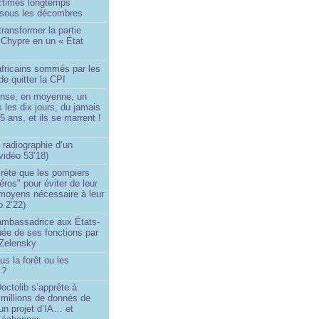
ictimes longtemps
 sous les décombres
transformer la partie
 Chypre en un « État
?
africains sommés par les
de quitter la CPI
ense, en moyenne, un
s les dix jours, du jamais
5 ans, et ils se marrent !
 radiographie d’un
vidéo 53’18)
rète que les pompiers
éros" pour éviter de leur
 moyens nécessaire à leur
o 2’22)
’ambassadrice aux États-
ée de ses fonctions par
Zelensky
us la forêt ou les
 ?
ctolib s’apprête à
 millions de donnés de
un projet d’IA… et