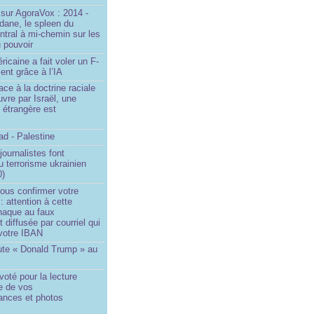
sur AgoraVox : 2014 -
dane, le spleen du
ntral à mi-chemin sur les
 pouvoir
ricaine a fait voler un F-
ent grâce à l’IA
ace à la doctrine raciale
vre par Israël, une
n étrangère est
d - Palestine
ournalistes font
du terrorisme ukrainien
0)
ous confirmer votre
 : attention à cette
naque au faux
diffusée par courriel qui
votre IBAN
ute « Donald Trump » au
oté pour la lecture
e de vos
ances et photos