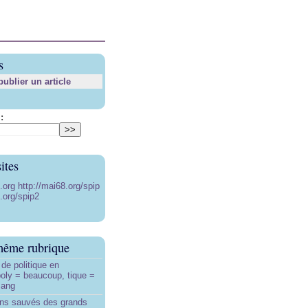
s
blier un article
:
ites
8.org
http://mai68.org/spip
.org/spip2
même rubrique
de politique en
oly = beaucoup, tique =
sang
ins sauvés des grands