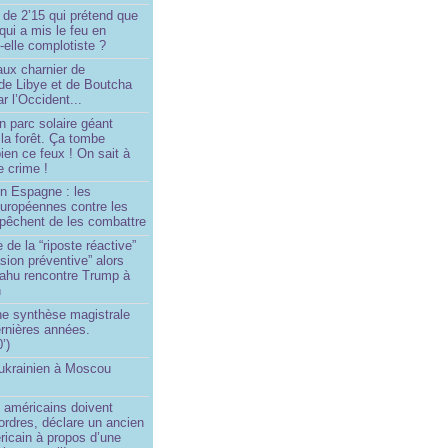
 de 2’15 qui prétend que
 qui a mis le feu en
-elle complotiste ?
aux charnier de
de Libye et de Boutcha
r l’Occident...
n parc solaire géant
la forêt. Ça tombe
ien ce feux ! On sait à
le crime !
en Espagne : les
européennes contre les
êchent de les combattre
 de la “riposte réactive”
asion préventive” alors
ahu rencontre Trump à
n
e synthèse magistrale
rnières années.
’)
 ukrainien à Moscou
)
 américains doivent
 ordres, déclare un ancien
ricain à propos d’une