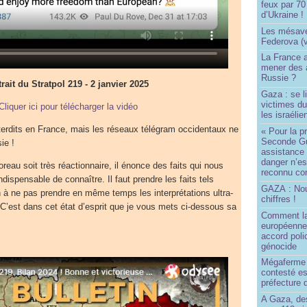
feux par 7
d’Ukraine !
Les mésave
Federova (v
La France ai
mener des a
Russie ?
rait du Stratpol 219 - 2 janvier 2025
Gaza : se l
victimes du
Cliquer ici pour télécharger la vidéo
les israélie
terdits en France, mais les réseaux télégram occidentaux ne
« Pour la p
Seconde Gu
ie !
assistance
danger n’e
eau soit très réactionnaire, il énonce des faits qui nous
reconnu com
ndispensable de connaître. Il faut prendre les faits tels
GAZA : No
on à ne pas prendre en même temps les interprétations ultra-
chiffres !
t. C’est dans cet état d’esprit que je vous mets ci-dessous sa
Comment l
européenne
accord poli
génocide
Mégaferme 
contesté es
préfecture 
A Gaza, des