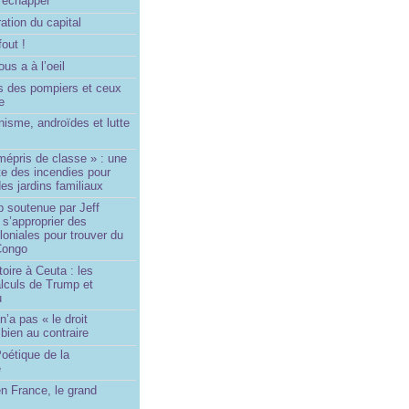
 échapper
ation du capital
fout !
us a à l’oeil
 des pompiers et ceux
le
isme, androïdes et lutte
mépris de classe » : une
ite des incendies pour
es jardins familiaux
p soutenue par Jeff
s’approprier des
loniales pour trouver du
 Congo
toire à Ceuta : les
lculs de Trump et
u
n’a pas « le droit
 bien au contraire
oétique de la
e
n France, le grand
u