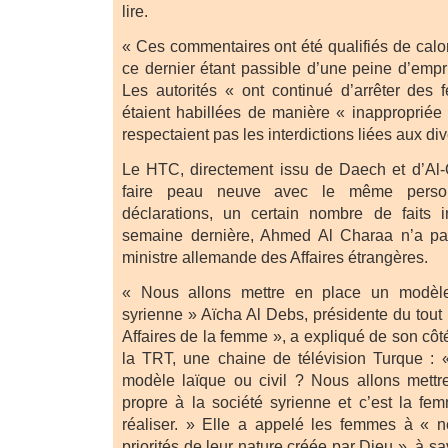
lire.
« Ces commentaires ont été qualifiés de cal
ce dernier étant passible d’une peine d’emp
Les autorités « ont continué d’arrêter des
étaient habillées de manière « inappropriée 
respectaient pas les interdictions liées aux di
Le HTC, directement issu de Daech et d’Al-Q
faire peau neuve avec le même perso
déclarations, un certain nombre de faits i
semaine dernière, Ahmed Al Charaa n’a pa
ministre allemande des Affaires étrangères.
« Nous allons mettre en place un modèle
syrienne » Aïcha Al Debs, présidente du tou
Affaires de la femme », a expliqué de son côté
la TRT, une chaine de télévision Turque : 
modèle laïque ou civil ? Nous allons mett
propre à la société syrienne et c’est la fe
réaliser. » Elle a appelé les femmes à « n
priorités de leur nature créée par Dieu », à sav