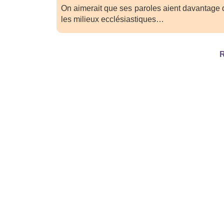
On aimerait que ses paroles aient davantage 
les milieux ecclésiastiques…
R