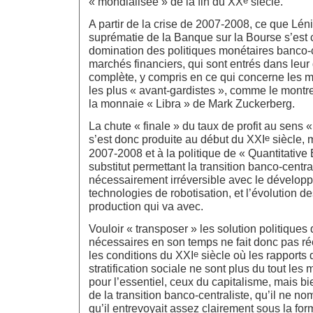
e
« mondialisée » de la fin du XX
siècle.
A partir de la crise de 2007-2008, ce que Lé
suprématie de la Banque sur la Bourse s’est 
domination des politiques monétaires banco-c
marchés financiers, qui sont entrés dans le
complète, y compris en ce qui concerne les
les plus « avant-gardistes », comme le montre
la monnaie « Libra » de Mark Zuckerberg.
La chute « finale » du taux de profit au sens 
e
s’est donc produite au début du XXI
siècle, 
2007-2008 et à la politique de « Quantitativ
substitut permettant la transition banco-centra
nécessairement irréversible avec le dévelop
technologies de robotisation, et l’évolution d
production qui va avec.
Vouloir « transposer » les solution politiques
nécessaires en son temps ne fait donc pas r
e
les conditions du XXI
siècle où les rapports 
stratification sociale ne sont plus du tout les
pour l’essentiel, ceux du capitalisme, mais b
de la transition banco-centraliste, qu’il ne n
qu’il entrevoyait assez clairement sous la for