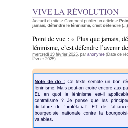
VIVE LA RÉVOLUTION
Accueil du site
>
Comment publier un article
>
Poin
jamais, défendre le léninisme, c’est défendre (...)
Point de vue : « Plus que jamais, dé
léninisme, c’est défendre l’avenir d
mercredi 19 février 2025
, par
anonyme
(Date de réd
février 2025).
Note de do :
Ce texte semble un bon rés
léninisme. Mais peut-on croire encore aux part
Et, en quoi le léninisme est-il applicab
centralisme ? Je pense que les principe
dictature du "prolétariat", ET de l’allian
bourgeoisie nationale contre la bourgeois
valables.