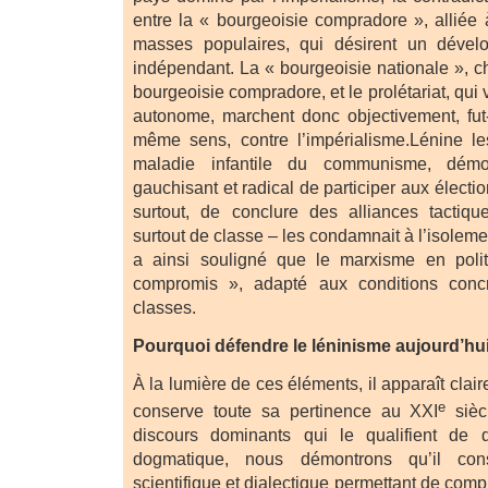
entre la « bourgeoisie compradore », alliée à
masses populaires, qui désirent un déve
indépendant. La « bourgeoisie nationale », c
bourgeoisie compradore, et le prolétariat, qu
autonome, marchent donc objectivement, fut
même sens, contre l’impérialisme.Lénine le
maladie infantile du communisme, démo
gauchisant et radical de participer aux électi
surtout, de conclure des alliances tactiq
surtout de classe – les condamnait à l’isolemen
a ainsi souligné que le marxisme en poli
compromis », adapté aux conditions concr
classes.
Pourquoi défendre le léninisme aujourd’hu
À la lumière de ces éléments, il apparaît clai
e
conserve toute sa pertinence au XXI
sièc
discours dominants qui le qualifient de 
dogmatique, nous démontrons qu’il con
scientifique et dialectique permettant de co