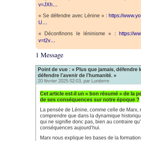
v=JXh…
« Se défendre avec Lénine » :
https://www.y
U…
« Déconfinons le léninisme » :
https://w
v=t2v…
1 Message
Point de vue : « Plus que jamais, défendre l
défendre l’avenir de l’humanité. »
20 février 2025 02:03, par
Luniterre
Cet article est-il un « bon résumé » de la 
de ses conséquences sur notre époque ?
La pensée de Lénine, comme celle de Marx, 
comprendre que dans la dynamique historiq
qui ne signifie donc pas, bien au contraire qu
conséquences aujourd’hui.
Marx nous explique les bases de la formation 