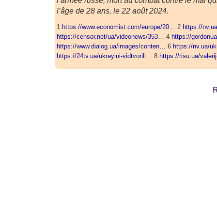
l’armée russe, mort au combat contre le mal qu
l’âge de 28 ans, le 22 août 2024.
1
https://www.economist.com/europe/20…
2
https://nv.u
https://censor.net/ua/videonews/353…
4
https://gordonu
https://www.dialog.ua/images/conten…
6
https://nv.ua/uk
https://24tv.ua/ukrayini-vidtvorili…
8
https://risu.ua/valer
R