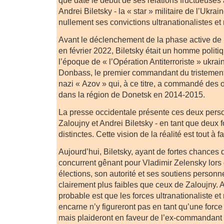
que date le début de ses relations fructueuses a
Andrei Biletsky - la « star » militaire de l’Ukra
nullement ses convictions ultranationalistes et
Avant le déclenchement de la phase active de 
en février 2022, Biletsky était un homme politiq
l’époque de « l’Opération Antiterroriste » ukra
Donbass, le premier commandant du tristement
nazi « Azov » qui, à ce titre, a commandé des o
dans la région de Donetsk en 2014-2015.
La presse occidentale présente ces deux perso
Zaloujny et Andrei Biletsky - en tant que deux f
distinctes. Cette vision de la réalité est tout à f
Aujourd’hui, Biletsky, ayant de fortes chances 
concurrent gênant pour Vladimir Zelensky lors
élections, son autorité et ses soutiens personn
clairement plus faibles que ceux de Zaloujny. Al
probable est que les forces ultranationaliste et
encarne n’y figureront pas en tant qu’une forc
mais plaideront en faveur de l’ex-commandant Za