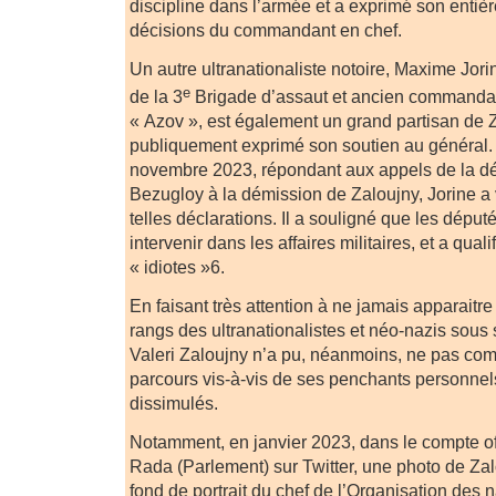
discipline dans l’armée et a exprimé son entiè
décisions du commandant en chef.
Un autre ultranationaliste notoire, Maxime Jor
e
de la 3
Brigade d’assaut et ancien commanda
« Azov », est également un grand partisan de Za
publiquement exprimé son soutien au général. E
novembre 2023, répondant aux appels de la d
Bezugloy à la démission de Zaloujny, Jorine a 
telles déclarations. Il a souligné que les déput
intervenir dans les affaires militaires, et a qualif
« idiotes »6.
En faisant très attention à ne jamais apparaitre
rangs des ultranationalistes et néo-nazis so
Valeri Zaloujny n’a pu, néanmoins, ne pas com
parcours vis-à-vis de ses penchants personne
dissimulés.
Notamment, en janvier 2023, dans le compte of
Rada (Parlement) sur Twitter, une photo de Zal
fond de portrait du chef de l’Organisation des n