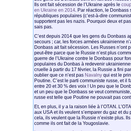
Ils ont fait sécession de l’Ukraine après le
coup
en Ukraine en 2014
. Par réaction, le Donbass 
républiques populaires (c’est-à-dire communiste
supportent pas les nazis. Pourquoi deux et pas
sais pas.
C’est depuis 2014 que les gens du Donbass ap
secours ; car, les forces armées ukrainienne n
Donbass ait fait sécession. Les Russes n’ont pa
peut-être parce que le Russie n’est plus comm
guerre de l’Ukraine contre le Donbass pour for
populaires du Donbas à redevenir ukrainienne
cruelle à partir du 17 février, la Russie a fini par
oublier que ce n’est pas
Navalny
qui est le pri
Poutine. C’est le parti communiste russe, et il 
entre 20 et 30 % des voix ! Un peu que le Donb
et un peu que le Donbass se veut communiste,
russe est telle que Poutine ne pouvait pas conti
Et, en plus, il y a la raison liée à l’OTAN. L’OT
aux USA et ils veulent s’emparer du gaz et du 
cela, ils veulent que la Russie n’existe plus. I
comme ils ont fait de la Yougoslavie.