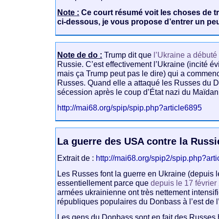
Note :
Ce court résumé voit les choses de tr
ci-dessous, je vous propose d’entrer un pe
Note de do :
Trump dit que
l’Ukraine a débuté 
Russie. C’est effectivement l’Ukraine (incité 
mais ça Trump peut pas le dire) qui a commenc
Russes. Quand elle a attaqué les Russes du Do
sécession après le coup d’État nazi du Maïdan
http://mai68.org/spip/spip.php?article6895
La guerre des USA contre la Russi
Extrait de :
http://mai68.org/spip2/spip.php?art
Les Russes font la guerre en Ukraine (depuis le
essentiellement parce que
depuis le 17 févrie
armées ukrainienne ont très nettement intensifi
républiques populaires du Donbass à l’est de l
Les gens du Donbass sont en fait des Russes 