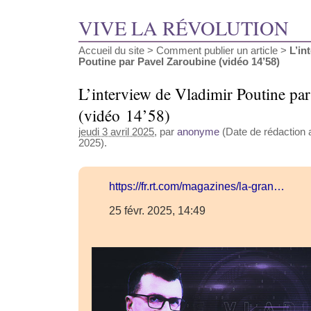
VIVE LA RÉVOLUTION
Accueil du site
>
Comment publier un article
>
L’in
Poutine par Pavel Zaroubine (vidéo 14’58)
L’interview de Vladimir Poutine pa
(vidéo 14’58)
jeudi 3 avril 2025
, par
anonyme
(Date de rédaction a
2025).
https://fr.rt.com/magazines/la-gran…
25 févr. 2025, 14:49