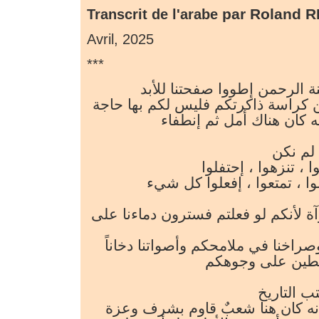
par Roland R
Transcrit de l'arabe
Avril, 2025
***
جنة الرحمن إطووا صفحتنا للأبد
كراسة ذاكرتكم فليس لكم بها حاجة
ه كان هناك أمل ثم إنطفاء
 لم نكن
ا ، تنزهوا ، إحتفلوا
صوا ، تمتعوا ، إفعلوا كل شيء
آة لأنكم لو فعلتم فسترون دماءنا على
وصراخنا في ملامحكم وأصواتنا دخاناً
طين على وجوهكم
ب التاريخ
 أنه كان هنا شعبٌ قاوم بشرف وعزة