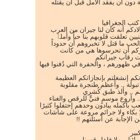
دون أن يفقد الأمل قبل أن يقتله
تب الجغرافيا
لادكم أنه كان لنا جيران من العرب
ن تعلقت قلوبهم بنا حباً وأملٱ
لحب ما قتل لا تخبروهم أن حدوداً
ركم أن تحرسوها هي من كانت
ت رقاب جيرانكم
ي ظهورهم ، والحفرة التي دُفنوا فيها
نكم إنشغلتم بإنجازاتكم العظيمة
بولة .. وأعظم طنجرة مقلوبة
 .. وألذ طبق كُشري
 وأروع موسمٍ فنيٍّ للرقص والغناء
 بأكمله يبادون وحدهم إحتفلوا كثيرًا
 بكاء ولا جرائم مروعة على شاشات
عن الإجابة عن أسئلتهم
بير
ئنا .. ولا فلفل قهرنا