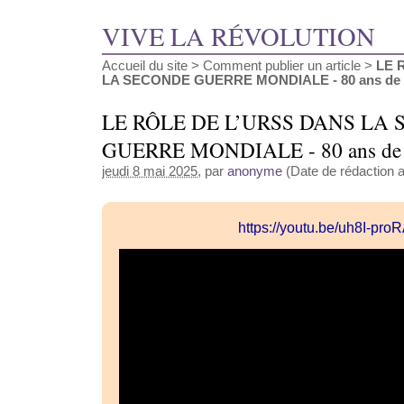
VIVE LA RÉVOLUTION
Accueil du site
>
Comment publier un article
>
LE 
LA SECONDE GUERRE MONDIALE - 80 ans de la V
LE RÔLE DE L’URSS DANS LA
GUERRE MONDIALE - 80 ans de la
jeudi 8 mai 2025
, par
anonyme
(Date de rédaction a
https://youtu.be/uh8I-pro