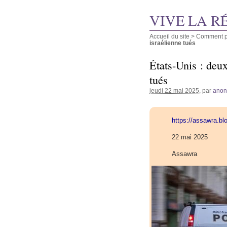
VIVE LA R
Accueil du site
>
Comment pu
israélienne tués
États-Unis : deu
tués
jeudi 22 mai 2025
, par
ano
https://assawra.b
22 mai 2025
Assawra