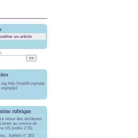
s
blier un article
:
ites
8.org
http://mai68.org/spip
.org/spip2
même rubrique
Le retour des dictatures
icaines au service de
sme US (vidéo 2’15)
au : bulletin n° 302