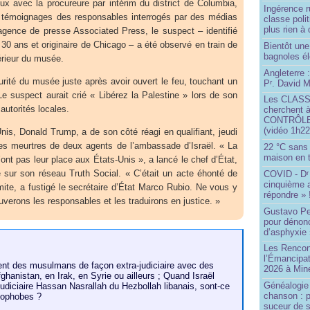
ieux avec la procureure par intérim du district de Columbia,
Ingérence ru
s témoignages des responsables interrogés par des médias
classe poli
plus rien à 
’agence de presse Associated Press, le suspect – identifié
0 ans et originaire de Chicago – a été observé en train de
Bientôt une
bagnoles él
térieur du musée.
Angleterre :
curité du musée juste après avoir ouvert le feu, touchant un
P
. David Mi
r
suspect aurait crié « Libérez la Palestine » lors de son
Les CLAS
 autorités locales.
cherchent à
CONTRÔLE d
(vidéo 1h22
nis, Donald Trump, a de son côté réagi en qualifiant, jeudi
 les meurtres de deux agents de l’ambassade d’Israël. « La
22 °C sans c
maison en t
’ont pas leur place aux États-Unis », a lancé le chef d’État,
sur son réseau Truth Social. « C’était un acte éhonté de
COVID - D
r
cinquième 
mite, a fustigé le secrétaire d’État Marco Rubio. Ne vous y
répondre » 
uverons les responsables et les traduirons en justice. »
Gustavo Pe
pour dénonc
d’asphyxie 
Les Rencon
l’Émancipat
t des musulmans de façon extra-judiciaire avec des
2026 à Min
ghanistan, en Irak, en Syrie ou ailleurs ; Quand Israël
Généalogie 
udiciaire Hassan Nasrallah du Hezbollah libanais, sont-ce
chanson : p
mophobes ?
suceur de 