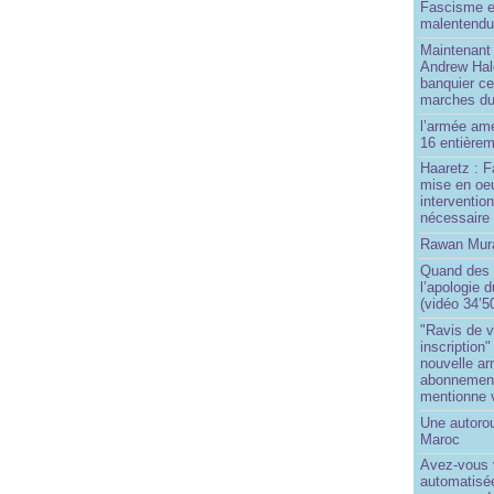
Fascisme e
malentend
Maintenant 
Andrew Hal
banquier ce
marches du
l’armée amé
16 entièrem
Haaretz : F
mise en oeu
interventio
nécessaire
Rawan Mura
Quand des j
l’apologie 
(vidéo 34’5
"Ravis de v
inscription"
nouvelle ar
abonnement 
mentionne 
Une autoro
Maroc
Avez-vous v
automatisé