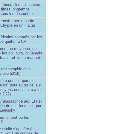
 funérailles collectives
ictimes longtemps
 sous les décombres
transformer la partie
 Chypre en un « État
?
africains sommés par les
de quitter la CPI
ense, en moyenne, un
s les dix jours, du jamais
5 ans, et ils se marrent !
 radiographie d’un
vidéo 53’18)
rète que les pompiers
éros" pour éviter de leur
 moyens nécessaire à leur
o 2’22)
’ambassadrice aux États-
ée de ses fonctions par
Zelensky
us la forêt ou les
 ?
ctolib s’apprête à
 millions de donnés de