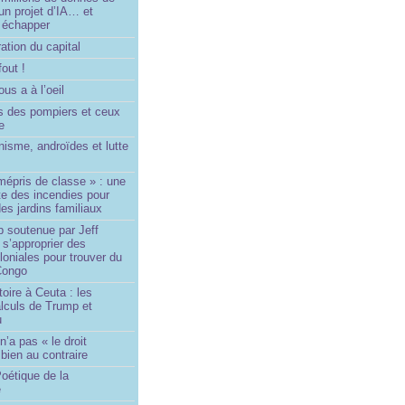
un projet d’IA… et
 échapper
ation du capital
fout !
us a à l’oeil
 des pompiers et ceux
le
isme, androïdes et lutte
mépris de classe » : une
ite des incendies pour
es jardins familiaux
p soutenue par Jeff
s’approprier des
loniales pour trouver du
 Congo
toire à Ceuta : les
lculs de Trump et
u
n’a pas « le droit
 bien au contraire
oétique de la
e