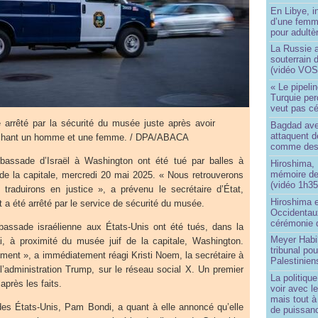
En Libye, i
d’une femm
pour adultè
La Russie a
souterrain 
(vidéo VOS
« Le pipelin
Turquie pe
veut pas cé
 arrêté par la sécurité du musée juste après avoir
Bagdad aver
attaquent de
ouchant un homme et une femme. / DPA/ABACA
comme des 
assade d’Israël à Washington ont été tué par balles à
Hiroshima, 
mémoire d
 de la capitale, mercredi 20 mai 2025. « Nous retrouverons
(vidéo 1h35
 traduirons en justice », a prévenu le secrétaire d’État,
Hiroshima e
a été arrêté par le service de sécurité du musée.
Occidentau
cérémonie 
assade israélienne aux États-Unis ont été tués, dans la
Meyer Habi
, à proximité du musée juif de la capitale, Washington.
tribunal po
ment », a immédiatement réagi Kristi Noem, la secrétaire à
Palestinien
e l’administration Trump, sur le réseau social X. Un premier
La politiqu
après les faits.
voir avec 
mais tout à
des États-Unis, Pam Bondi, a quant à elle annoncé qu’elle
de puissanc