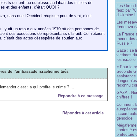
losifs qui ont tué ou blessé au Liban des milliers de
Les Girond
s et des enfants, c’était QUOI ?
feux par 7
d’Ukraine !
a, sans que l’Occident réagisse pour de vrai, c’est
Les mésave
Federova (v
qu’il y ait un retour aux années 1970 où des personnes de
aient des exécutions de représentants d’Israël. Ce n’étaient
La France ai
s, c’était des actes désespérés de soutien aux
mener des a
Russie ?
Gaza : se l
victimes du
les israélie
« Pour la p
res de l’ambassade israélienne tués
Seconde Gu
assistance
danger n’e
reconnu com
 demander c’est : a qui profite le crime ? …
GAZA : No
Répondre à ce message
chiffres !
Comment l
européenne
Répondre à cet article
accord poli
génocide
Mégaferme 
contesté es
préfecture 