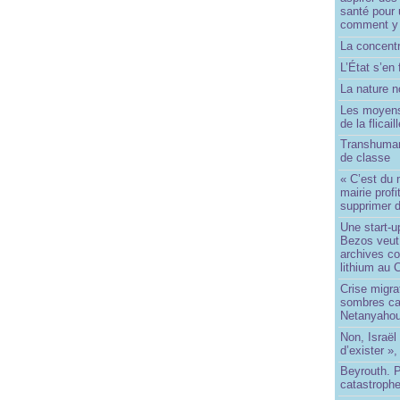
santé pour 
comment y
La concentr
L’État s’en 
La nature no
Les moyens
de la flicail
Transhuman
de classe
« C’est du 
mairie prof
supprimer d
Une start-u
Bezos veut 
archives co
lithium au
Crise migra
sombres ca
Netanyaho
Non, Israël 
d’exister »,
Beyrouth. P
catastroph