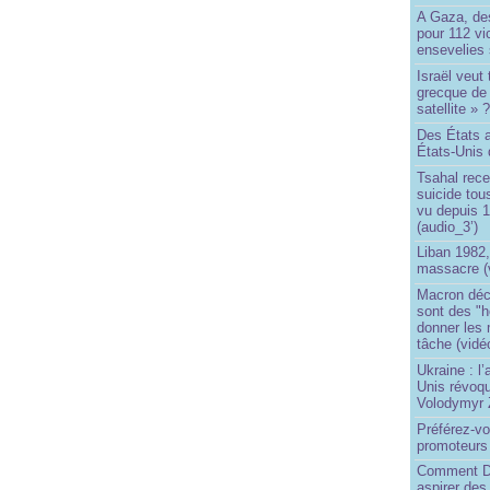
A Gaza, des
pour 112 v
ensevelies
Israël veut 
grecque de
satellite » 
Des États 
États-Unis 
Tsahal rec
suicide tou
vu depuis 1
(audio_3’)
Liban 1982,
massacre (
Macron déc
sont des "h
donner les
tâche (vidé
Ukraine : l
Unis révoqu
Volodymyr 
Préférez-vo
promoteurs
Comment Do
aspirer des