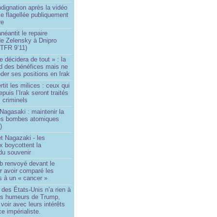
ndignation après la vidéo
e flagellée publiquement
re
néantit le repaire
de Zelensky à Dnipro
TFR 9’11)
e décidera de tout » : la
rd des bénéfices mais ne
der ses positions en Irak
tit les milices : ceux qui
puis l’Irak seront traités
criminels
Nagasaki : maintenir la
es bombes atomiques
)
t Nagazaki - les
x boycottent la
du souvenir
b renvoyé devant le
ur avoir comparé les
s à un « cancer »
e des États-Unis n’a rien à
les humeurs de Trump,
 voir avec leurs intérêts
e impérialiste.