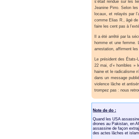
s’était rendue sur les l
Jeanine Pirro. Selon le
locaux, et relayés par l
comme Elias R., âgé de 3
faire les cent pas à l’ex
Il a été arrêté par la sé
homme et une femme. Le 
arrestation, affirment les
Le président des États-U
22 mai, d’« horribles »
haine et le radicalisme n
dans un message publié 
violence lâche et antisé
trompez pas : nous retro
Note de do :
Quand les USA assassinen
drones au Pakistan, en Af
assassine de façon extraj
des actes lâches et isla