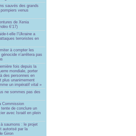
ins sauvés des grands
0 pompiers venus
ntures de Xenia
idéo 6’17)
de-t-elle l’Ukraine a
ttaques terroristes en
imiter à compter les
 génocide n’arrêtera pas
ns
remière fois depuis la
erre mondiale, porter
 à des personnes en
st plus unanimement
me un impératif vital »
us ne sommes pas des
a Commission
 tente de conclure un
cier avec Israël en plein
à saumons : le projet
t autorisé par la
de Giron