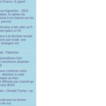
n France, le grand
u
sur AgoraVox : 2014 -
dane, le spleen du
ntral à mi-chemin sur les
 pouvoir
ricaine a fait voler un F-
ent grâce à l’IA
ace à la doctrine raciale
vre par Israël, une
n étrangère est
d - Palestine
ournalistes font
du terrorisme ukrainien
0)
ous confirmer votre
 : attention à cette
naque au faux
diffusée par courriel qui
votre IBAN
ute « Donald Trump » au
oté pour la lecture
e de vos