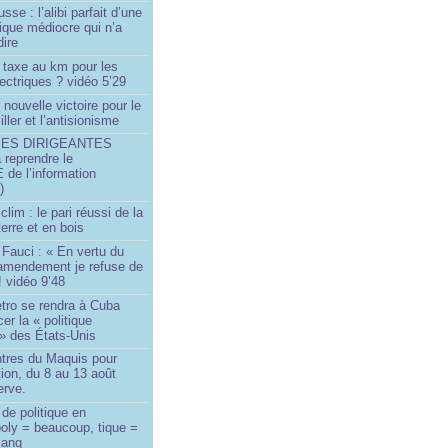
sse : l’alibi parfait d’une
tique médiocre qui n’a
dire
 taxe au km pour les
ectriques ? vidéo 5’29
 nouvelle victoire pour le
ller et l’antisionisme
SES DIRIGEANTES
 reprendre le
e l’information
)
lim : le pari réussi de la
erre et en bois
Fauci : « En vertu du
amendement je refuse de
! vidéo 9’48
tro se rendra à Cuba
er la « politique
» des États-Unis
tres du Maquis pour
ion, du 8 au 13 août
erve.
de politique en
oly = beaucoup, tique =
sang