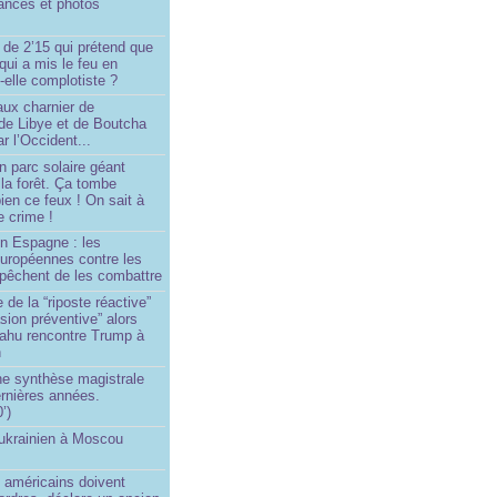
ances et photos
 de 2’15 qui prétend que
 qui a mis le feu en
-elle complotiste ?
aux charnier de
de Libye et de Boutcha
r l’Occident...
n parc solaire géant
la forêt. Ça tombe
ien ce feux ! On sait à
le crime !
en Espagne : les
européennes contre les
êchent de les combattre
 de la “riposte réactive”
asion préventive” alors
ahu rencontre Trump à
n
e synthèse magistrale
rnières années.
’)
 ukrainien à Moscou
)
 américains doivent