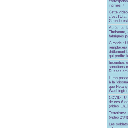
correspond
intimes ?
Cette vidéo
c’est l’État
Gironde est
Après les f
Timisoara, 
fabriqués pa
Gironde : U
remplacera 
drôlement b
qui profite 
Incendies 
sanctions 
Russes emp
L’Iran passe
à la “dissu
que Netany
Washingto
COVID : Un
de ces 6 de
(vidéo_1h10
Terrorisme
(vidéo 2’04
Les soldats