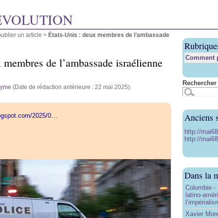
ÉVOLUTION
blier un article
>
États-Unis : deux membres de l’ambassade
Rubrique
Comment pu
x membres de l’ambassade israélienne
Rechercher 
nyme
(Date de rédaction antérieure : 22 mai 2025).
Anciens s
logspot.com/2025/0…
http://mai6
http://mai68
Dans la 
Colombie - 
latino-amér
l’impériali
Xavier More