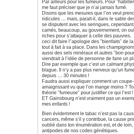
Par ailleurs pour les fumeurs. Pour "habill
me faut préciser que je n’ai jamais fumé.
Disons que les mesures que l’on veut prend
ridicules … mais, parait-il, dans le sable d
se disputent avec les seringues, cependan
camés, beaucoup, au gouvernement, on oub
riches pour s’attaquer à celle des pauvres.
ceci dit faire l"apologie des "bienfaits" de la
tout à fait à sa place. Dans les champigno
aussi des sels minéraux et autres "bon pour l
viendrait à l’idée de personne de faire un p
Dire par exemple que c’est un calmant phys
blague. Il n’y a pas plus nerveux qu’un fu
depuis … 30 minutes !
Faudra aussi expliquer comment un coupe-fa
amaigrissant vu que l’on mange moins ? Tou
théorie "fumeuse" pour justifier ce qui l’est !
ET Gainsbourg n’est vraiment pas un exemp
mes enfants !
Bien évidemment le tabac n’est pas la caus
cancers, même s’il y contribue, la cause prin
oublié dans ton énumération est, et de loin,
antipodes de nos codes génétiques.