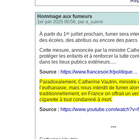
Rép
Hommage aux fumeurs
1er juin 2025 00:56, par
a_suivre
er
À partir du 1
juillet prochain, fumer sera inte
des écoles, des abribus ou encore des parc
Cette mesure, annoncée par la ministre Cather
protéger les enfants et à renforcer la lutte co
dans les lieux publics extérieurs….
Source :
https://www.francesoir.fr/politique…
Paradoxalement, Catherine Vautrin, ministre d
l’euthanasie, mais nous interdit de fumer alo
traditionnellement, en France on offrait un ver
cigarette à tout condamné à mort.
Source :
https://www.youtube.com/watch?v
---