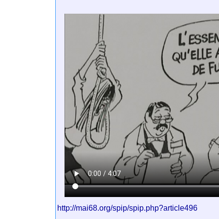
http://mai68.org/spip/spip.php?article496