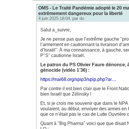
OMS - Le Traité Pandémie adopté le 20 ma
extrêmement dangereux pour la liberté
4 juin 2025 18:04, par
do
Salut a_suivre,
Je ne pense pas que l’extrême gauche "prot
l’armement en cautionnant la livraison d’ar
d’Israël". À ma connaissance, à gauche, seu
P"S" cautionne Israël.
Le patron du PS Olivier Faure dénonce, à
génocide (vidéo 1’36) :
https://mai68.org/spip3/spip.php?ar…
Par contre il est bien clair que le Front Nati
bien Israël que Zélinsky !
Et, si je crois me souvenir que dans le NPA 
voulaient, au début, envoyer des armes en U
que ce n’était pas le cas de Lutte Ouvrière 
Quant à "Big Pharma" voici que que disait 
LO :