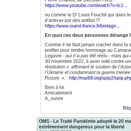
https://www.youtube.com/watch?v=lc1…
r
ou comme le D
Louis Fouché qui dans le 
d’antivax par des antifas !?
https://www.ouest-france.fr/bretagn…
En quoi ces deux personnes dérange l
Comme il ne faut jamais cracher dans la s
profiter pour rendre hommage au Camar
Legavre -
qui n’a pas été réélu
- mais qui 
30 novembre 2022, à avoir voté contre un
résolution «
affirmant le soutien de l’Ass
l’Ukraine et condamnant la guerre menée 
Russie
». :
http://mai68.org/spip2/spip.p
Bien à toi
Amicalement
A_suivre
Rép
OMS - Le Traité Pandémie adopté le 20 ma
extrêmement dangereux pour la liberté