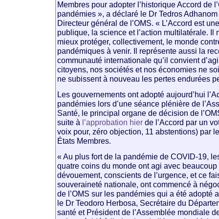
Membres pour adopter l’historique Accord de l
pandémies », a déclaré le Dr Tedros Adhano
Directeur général de l’OMS. « L’Accord est une 
publique, la science et l’action multilatérale. I
mieux protéger, collectivement, le monde cont
pandémiques à venir. Il représente aussi la re
communauté internationale qu’il convient d’ag
citoyens, nos sociétés et nos économies ne soi
ne subissent à nouveau les pertes endurées 
Les gouvernements ont adopté aujourd’hui l’A
pandémies lors d’une séance plénière de l’As
Santé, le principal organe de décision de l’OMS
suite à
l’approbation hier
de l’Accord par un v
voix pour, zéro objection, 11 abstentions) par 
États Membres.
« Au plus fort de la pandémie de COVID-19, l
quatre coins du monde ont agi avec beaucoup 
dévouement, conscients de l’urgence, et ce fais
souveraineté nationale, ont commencé à négoci
de l’OMS sur les pandémies qui a été adopté a
le Dr Teodoro Herbosa, Secrétaire du Départem
santé et Président de l’Assemblée mondiale de