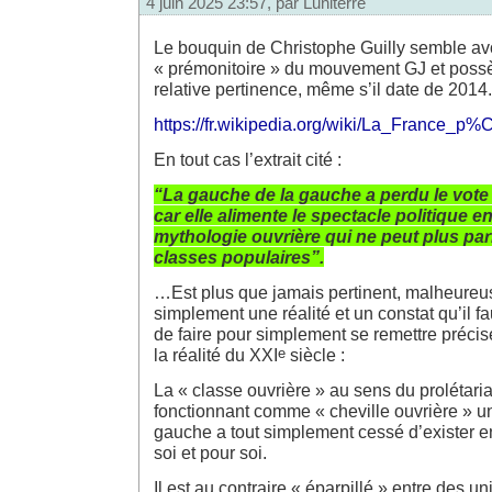
4 juin 2025 23:57, par
Luniterre
Le bouquin de Christophe Guilly semble avo
« prémonitoire » du mouvement GJ et possè
relative pertinence, même s’il date de 2014.
https://fr.wikipedia.org/wiki/La_France
En tout cas l’extrait cité :
“La gauche de la gauche a perdu le vot
car elle alimente le spectacle politique 
mythologie ouvrière qui ne peut plus par
classes populaires”.
…Est plus que jamais pertinent, malheureu
simplement une réalité et un constat qu’il fa
de faire pour simplement se remettre préc
e
la réalité du XXI
siècle :
La « classe ouvrière » au sens du prolétariat
fonctionnant comme « cheville ouvrière » uni
gauche a tout simplement cessé d’exister e
soi et pour soi.
Il est au contraire « éparpillé » entre des u