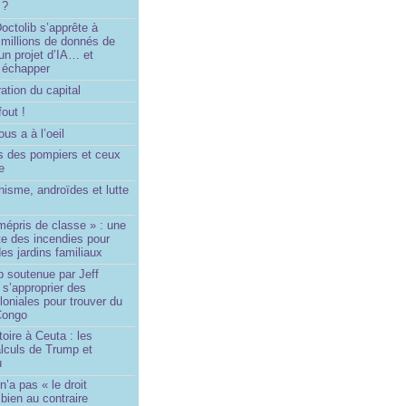
 ?
ctolib s’apprête à
 millions de donnés de
un projet d’IA… et
 échapper
ation du capital
fout !
us a à l’oeil
 des pompiers et ceux
le
isme, androïdes et lutte
mépris de classe » : une
ite des incendies pour
es jardins familiaux
p soutenue par Jeff
s’approprier des
loniales pour trouver du
 Congo
toire à Ceuta : les
lculs de Trump et
u
n’a pas « le droit
 bien au contraire