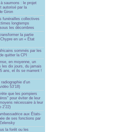
à saumons : le projet
t autorisé par la
de Giron
 funérailles collectives
ictimes longtemps
 sous les décombres
transformer la partie
 Chypre en un « État
?
africains sommés par les
de quitter la CPI
ense, en moyenne, un
s les dix jours, du jamais
5 ans, et ils se marrent !
 radiographie d’un
vidéo 53’18)
rète que les pompiers
éros" pour éviter de leur
 moyens nécessaire à leur
o 2’22)
’ambassadrice aux États-
ée de ses fonctions par
Zelensky
us la forêt ou les