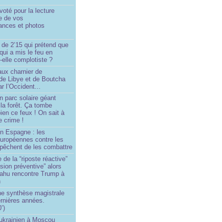
oté pour la lecture
e de vos
ances et photos
 de 2’15 qui prétend que
 qui a mis le feu en
-elle complotiste ?
aux charnier de
de Libye et de Boutcha
r l’Occident...
n parc solaire géant
la forêt. Ça tombe
ien ce feux ! On sait à
le crime !
en Espagne : les
européennes contre les
êchent de les combattre
 de la “riposte réactive”
asion préventive” alors
ahu rencontre Trump à
n
e synthèse magistrale
rnières années.
’)
 ukrainien à Moscou