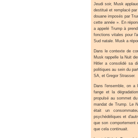
Jeudi soir, Musk applaud
destitué et remplacé par 
douane imposés par Tru
cette année ». En répon
a appelé Trump à prendr
fonctions vitales pour 
Sud natale. Musk a répon
Dans le contexte de conf
Musk rappelle la Nuit d
Hitler a consolidé sa 
politiques au sein du p
SA, et Gregor Strasser.
Dans l'ensemble, on a l'
fange et la dégradatio
propulsé au sommet du 
mandat de Trump. Le
N
était un consommateu
psychédéliques et d'aut
que son comportement e
que cela continuait.