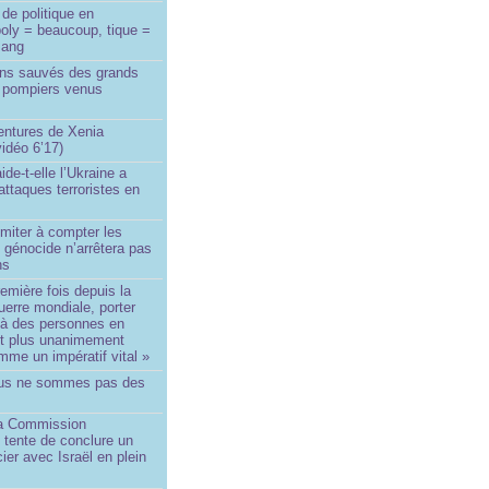
de politique en
oly = beaucoup, tique =
sang
ins sauvés des grands
0 pompiers venus
ntures de Xenia
idéo 6’17)
de-t-elle l’Ukraine a
ttaques terroristes en
imiter à compter les
 génocide n’arrêtera pas
ns
remière fois depuis la
erre mondiale, porter
 à des personnes en
st plus unanimement
me un impératif vital »
us ne sommes pas des
a Commission
 tente de conclure un
cier avec Israël en plein