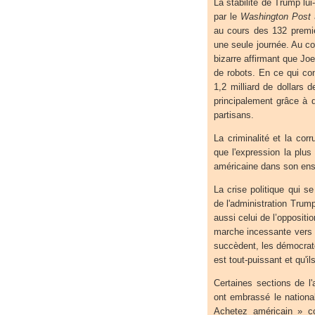
La stabilité de Trump lu
par le
Washington Post
au cours des 132 premi
une seule journée. Au c
bizarre affirmant que Jo
de robots. En ce qui co
1,2 milliard de dollars 
principalement grâce à 
partisans.
La criminalité et la cor
que l'expression la plu
américaine dans son en
La crise politique qui s
de l'administration Trump
aussi celui de l’oppositio
marche incessante vers 
succèdent, les démocrat
est tout-puissant et qu'il
Certaines sections de l
ont embrassé le nation
Achetez américain » co