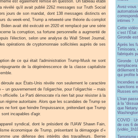
i-même est également remise en question. Un tableau établi
Avez-vous v
a révélé qu'il avait publié 2262 messages sur Truth Social
automatisé
ers jours de son mandat, dont 138 messages distincts en
correspond
ours du week-end, Trump a retweeté une théorie du complot
intimes ?
e Biden avait été exécuté en 2020 et remplacé par une série
Cette vidéo
ncerne la corruption, sa fortune personnelle a augmenté de
c’est l’État
Gironde est
depuis l'élection, selon une analyse du Wall Street Journal,
des opérations de cryptomonnaie sollicitées auprès de ses
Après les f
Timisoara, 
fabriqués pa
ruption de ce qui était l'administration Trump-Musk ne sont
Gironde : U
remplacera 
s répugnante de la dégénérescence de la classe capitaliste
drôlement b
semble.
qui profite 
Incendies 
e déroule aux États-Unis révèle non seulement le caractère
sanctions 
 – un gouvernement de l'oligarchie, pour l’oligarchie – mais
Russes emp
n officielle. Le Parti démocrate n'a rien fait pour résister à la
L’Iran passe
un régime autoritaire. Alors que les scandales de Trump se
à la “dissu
es ne font que feindre l'impuissance, prétendant que Trump
que Netany
Washingto
s sont incapables d'agir.
COVID : Un
'appareil syndical, dont le président de l'UAW Shawn Fain,
de ces 6 de
(vidéo_1h10
alisme économique de Trump, présentant la démagogie d’«
mme une défense des intérêts des travailleurs. Bernie
Terrorisme