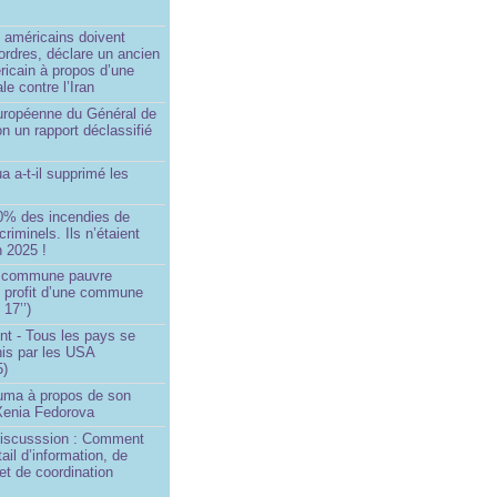
)
 américains doivent
 ordres, déclare un ancien
ricain à propos d’une
ale contre l’Iran
européenne du Général de
on un rapport déclassifié
a a-t-il supprimé les
0% des incendies de
criminels. Ils n’étaient
 2025 !
e commune pauvre
u profit d’une commune
 17’’)
nt - Tous les pays se
his par les USA
5)
Huma à propos de son
 Xenia Fedorova
 Discusssion : Comment
tail d’information, de
et de coordination