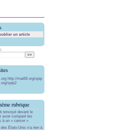
s
blier un article
:
ites
8.org
http://mai68.org/spip
.org/spip2
même rubrique
b renvoyé devant le
ur avoir comparé les
s à un « cancer »
e des États-Unis n’a rien à