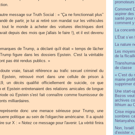
promoteurs
ction.
Comment Do
aspirer des
utre message sur Truth Social : « “Ça ne fonctionnait plus”
santé pour 
ndé de partir, je lui ai retiré son mandat sur les véhicules
comment y
it tout le monde à acheter des voitures électriques dont
La concentr
vait depuis des mois que j'allais le faire !), et il est devenu
L’État s’en 
La nature no
marques de Trump, a déclaré qu'il était « temps de lâcher
Les moyens
rump figure dans les dossiers Epstein. C'est la véritable
de la flicail
'ont pas été rendus publics. »
Transhuman
de classe
doute vraie, faisait référence au trafic sexuel criminel du
« C’est du 
rey Epstein, retrouvé mort dans une cellule de prison à
mairie prof
, un décès qualifié officiellement de suicide, ce que
supprimer d
 et Epstein entretenaient des relations amicales de longue
Une start-u
riode où Epstein s'est fait connaître comme fournisseur de
Bezos veut 
archives co
nts milliardaires.
lithium au
eprésente donc une menace sérieuse pour Trump, une
Crise migra
sombres ca
erre politique au sein de l'oligarchie américaine. Il a ajouté
Netanyaho
e sur X : « Notez ce message pour l'avenir. La vérité finira
Non, Israël 
d’exister »,