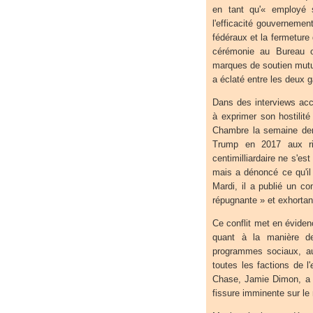
en tant qu'« employé
l'efficacité gouvernemen
fédéraux et la fermeture
cérémonie au Bureau 
marques de soutien mutue
a éclaté entre les deux g
Dans des interviews ac
à exprimer son hostilité
Chambre la semaine dern
Trump en 2017 aux ric
centimilliardaire ne s'e
mais a dénoncé ce qu'il 
Mardi, il a publié un co
répugnante » et exhortant
Ce conflit met en éviden
quant à la manière d
programmes sociaux, au 
toutes les factions de l'
Chase, Jamie Dimon, a m
fissure imminente sur le 