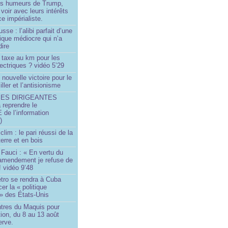
les humeurs de Trump,
 voir avec leurs intérêts
e impérialiste.
sse : l’alibi parfait d’une
tique médiocre qui n’a
dire
 taxe au km pour les
ectriques ? vidéo 5’29
 nouvelle victoire pour le
ller et l’antisionisme
SES DIRIGEANTES
 reprendre le
e l’information
)
lim : le pari réussi de la
erre et en bois
Fauci : « En vertu du
amendement je refuse de
! vidéo 9’48
tro se rendra à Cuba
er la « politique
» des États-Unis
tres du Maquis pour
ion, du 8 au 13 août
erve.