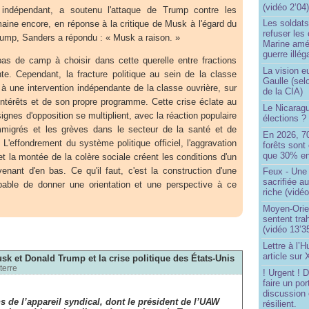
(vidéo 2’04
indépendant, a soutenu l'attaque de Trump contre les
Les soldats
aine encore, en réponse à la critique de Musk à l'égard du
refuser les
 Trump, Sanders a répondu : « Musk a raison. »
Marine amé
guerre illég
pas de camp à choisir dans cette querelle entre fractions
La vision 
eante. Cependant, la fracture politique au sein de la classe
Gaulle (sel
e à une intervention indépendante de la classe ouvrière, sur
de la CIA)
intérêts et de son propre programme. Cette crise éclate au
Le Nicaragu
signes d'opposition se multiplient, avec la réaction populaire
élections ?
mmigrés et les grèves dans le secteur de la santé et de
En 2026, 7
. L'effondrement du système politique officiel, l'aggravation
forêts sont 
que 30% en
t la montée de la colère sociale créent les conditions d'un
nt d'en bas. Ce qu'il faut, c'est la construction d'une
Feux - Un
sacrifiée a
pable de donner une orientation et une perspective à ce
riche (vidéo
Moyen-Orie
sentent tra
(vidéo 13’3
Lettre à l’
article sur
usk et Donald Trump et la crise politique des États-Unis
terre
! Urgent !
faire un por
discussion 
s de l’appareil syndical, dont le président de l’UAW
résilient.