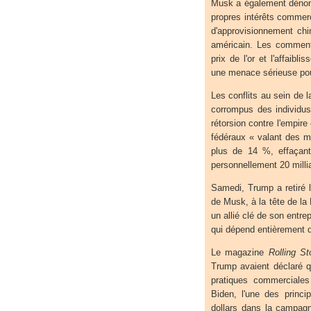
Musk a également dénoncé
propres intérêts commer
d'approvisionnement chi
américain. Les comment
prix de l'or et l'affaibl
une menace sérieuse pour
Les conflits au sein de 
corrompus des individu
rétorsion contre l'empi
fédéraux « valant des mil
plus de 14 %, effaçant 
personnellement 20 milli
Samedi, Trump a retiré l
de Musk, à la tête de l
un allié clé de son entre
qui dépend entièrement d
Le magazine
Rolling St
Trump avaient déclaré q
pratiques commerciales
Biden, l'une des princi
dollars dans la campagn