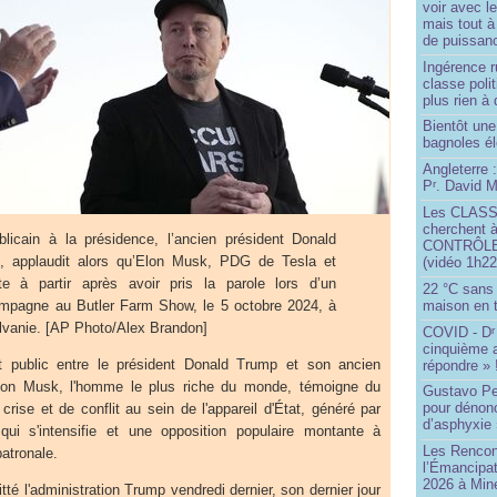
voir avec 
mais tout à
de puissanc
Ingérence ru
classe poli
plus rien à 
Bientôt une
bagnoles él
Angleterre :
P
. David Mi
r
Les CLAS
cherchent à
blicain à la présidence, l’ancien président Donald
CONTRÔLE d
, applaudit alors qu’Elon Musk, PDG de Tesla et
(vidéo 1h22
e à partir après avoir pris la parole lors d’un
22 °C sans c
maison en t
pagne au Butler Farm Show, le 5 octobre 2024, à
lvanie. [AP Photo/Alex Brandon]
COVID - D
r
cinquième 
it public entre le président Donald Trump et son ancien
répondre » 
 Elon Musk, l'homme le plus riche du monde, témoigne du
Gustavo Pe
pour dénonc
crise et de conflit au sein de l'appareil d'État, généré par
d’asphyxie 
ui s'intensifie et une opposition populaire montante à
Les Rencon
patronale.
l’Émancipat
2026 à Min
tté l'administration Trump vendredi dernier, son dernier jour