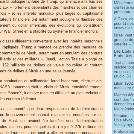
 la politique tarifaire de Trump, qui menace à la fois ses
Mégaferme 
ciaux – fortement dépendants des marchés et des chaînes
contesté es
préfecture 
nois – et les intérêts mondiaux plus larges du capitalisme
A Gaza, des
ateurs financiers ont notamment souligné la flambée des
pour 112 v
issement du dollar américain, des évolutions qui constituent
ensevelies
 Wall Street et la stabilité du système financier mondial.
Israël veut 
grecque de
la classe dirigeante convergent avec les intérêts personnels
satellite » 
s impliqués. Trump a menacé de prendre des mesures de
Des États 
re commercial de Musk, notamment en annulant des contrats
États-Unis 
liards et des milliards ». Jeudi, l'action Tesla a plongé de
Tsahal rec
152 milliards de dollars de valeur boursière et coûtant
suicide tou
ards de dollars à Musk en une seule journée.
vu depuis 1
(audio_3’)
a nomination du milliardaire Jared Isaacman, client et ami
Liban 1982,
a NASA. Isaacman était le choix de Musk, considéré comme
massacre (
prise SpaceX, lucrative mais en difficulté au plan technique,
Macron déc
es contrats fédéraux.
sont des "h
donner les
tâche (vidé
one
a rapporté que deux responsables de l'administration
ue le gouvernement pourrait relancer les enquêtes sur les
Ukraine : l
Unis révoqu
 de Musk qui avaient été lancées sous l'administration
Volodymyr 
pales raisons pour lesquelles il a injecté 275 millions de
Préférez-vo
e de Trump et s'est joint à elle en personne pendant les