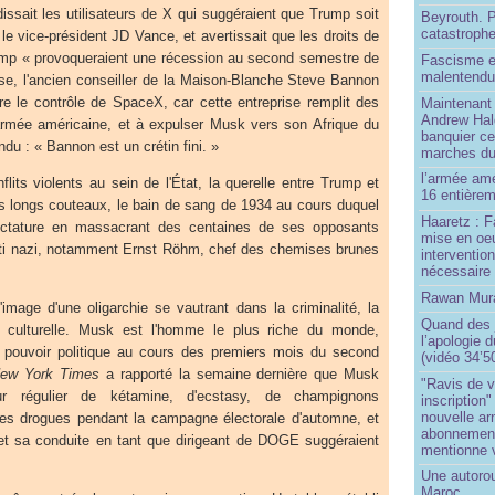
issait les utilisateurs de X qui suggéraient que Trump soit
Beyrouth. P
catastroph
le vice-président JD Vance, et avertissait que les droits de
mp « provoqueraient une récession au second semestre de
Fascisme e
malentend
se, l'ancien conseiller de la Maison-Blanche Steve Bannon
e le contrôle de SpaceX, car cette entreprise remplit des
Maintenant 
Andrew Hal
l'armée américaine, et à expulser Musk vers son Afrique du
banquier ce
du : « Bannon est un crétin fini. »
marches du
l’armée amé
lits violents au sein de l'État, la querelle entre Trump et
16 entièrem
es longs couteaux, le bain de sang de 1934 au cours duquel
Haaretz : F
dictature en massacrant des centaines de ses opposants
mise en oeu
arti nazi, notamment Ernst Röhm, chef des chemises brunes
interventio
nécessaire
Rawan Mura
image d'une oligarchie se vautrant dans la criminalité, la
Quand des j
n culturelle. Musk est l'homme le plus riche du monde,
l’apologie 
pouvoir politique au cours des premiers mois du second
(vidéo 34’5
ew York Times
a rapporté la semaine dernière que Musk
"Ravis de v
r régulier de kétamine, d'ecstasy, de champignons
inscription"
nouvelle ar
res drogues pendant la campagne électorale d'automne, et
abonnement 
t sa conduite en tant que dirigeant de DOGE suggéraient
mentionne 
Une autoro
Maroc