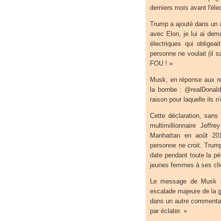
derniers mois avant l'éle
Trump a ajouté dans un a
avec Elon, je lui ai dema
électriques qui obligea
personne ne voulait (il sa
FOU ! »
Musk, en réponse aux re
la bombe : @realDonaldT
raison pour laquelle ils n
Cette déclaration, sans 
multimillionnaire Jeff
Manhattan en août 2019
personne ne croit. Trump
date pendant toute la pé
jeunes femmes à ses clie
Le message de Musk r
escalade majeure de la gu
dans un autre commentair
par éclater. »