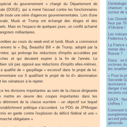
Généalogie 
 spécial du gouvernement » chargé du Département de
chanson : p
tale (DOGE), qui a mené l'assaut contre les fonctionnaires
suceur de 
 de toute une série d'agences gouvernementales. Lors d'une
Les Girond
ovale, Musk et Trump ont échangé des éloges et des
feux par 7
ls. Mais en l'espace de quelques jours, un conflit acharné
d’Ukraine !
angsters milliardaires.
Les mésave
Federova (v
cordées au cours du week-end et lundi, Musk a commencé
La France ai
 envers le « Big, Beautiful Bill » de Trump, adopté par la
mener des a
ière, qui prolonge les réductions d'impôts accordées par
Russie ?
hes et qui devaient expirer à la fin de l'année. Le
Gaza : se l
st bien sûr pas opposé aux réductions d'impôts elles-mêmes,
victimes du
les israélie
a qualifié de « gaspillage » excessif dans le projet de loi.
« Pour la p
mmentaire sur X qualifiant le projet de loi d'« abomination
Seconde Gu
 les sénateurs à le rejeter.
assistance
danger n’e
ce les divisions importantes au sein de la classe dirigeante
reconnu com
e mettre en œuvre des coupes importantes dans les
GAZA : No
détriment de la classe ouvrière – un objectif sur lequel
chiffres !
establishment
politique s'accordent. Le PDG de JPMorgan
Comment l
is en garde contre l'explosion du déficit fédéral et une «
européenne
accord poli
marché obligataire ».
génocide