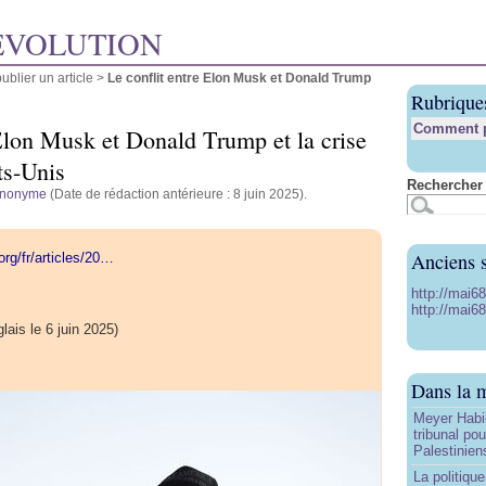
ÉVOLUTION
blier un article
>
Le conflit entre Elon Musk et Donald Trump
Rubrique
Comment pu
 Elon Musk et Donald Trump et la crise
ts-Unis
Rechercher 
nonyme
(Date de rédaction antérieure : 8 juin 2025).
Anciens s
rg/fr/articles/20…
http://mai6
http://mai68
lais le 6 juin 2025)
Dans la 
Meyer Habi
tribunal po
Palestinien
La politiqu