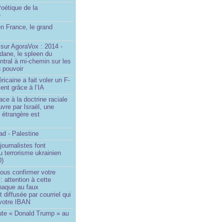
oétique de la
e
n France, le grand
u
sur AgoraVox : 2014 -
dane, le spleen du
ntral à mi-chemin sur les
 pouvoir
ricaine a fait voler un F-
ent grâce à l’IA
ace à la doctrine raciale
vre par Israël, une
n étrangère est
d - Palestine
ournalistes font
du terrorisme ukrainien
0)
ous confirmer votre
 : attention à cette
naque au faux
diffusée par courriel qui
votre IBAN
ute « Donald Trump » au