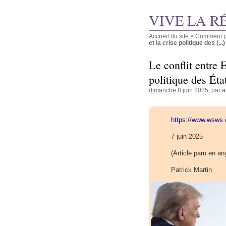
VIVE LA R
Accueil du site
>
Comment pu
et la crise politique des (...)
Le conflit entre
politique des Éta
dimanche 8 juin 2025
, par
a
https://www.wsws.o
7 juin 2025
(Article paru en ang
Patrick Martin