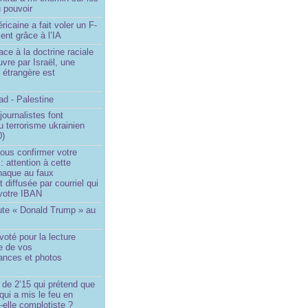
 pouvoir
ricaine a fait voler un F-
ent grâce à l’IA
ace à la doctrine raciale
vre par Israël, une
n étrangère est
d - Palestine
ournalistes font
du terrorisme ukrainien
0)
ous confirmer votre
 : attention à cette
naque au faux
diffusée par courriel qui
votre IBAN
ute « Donald Trump » au
oté pour la lecture
e de vos
ances et photos
 de 2’15 qui prétend que
 qui a mis le feu en
-elle complotiste ?