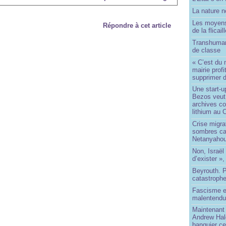
La nature no
Les moyens
Répondre à cet article
de la flicail
Transhuman
de classe
« C’est du 
mairie prof
supprimer d
Une start-u
Bezos veut 
archives co
lithium au
Crise migra
sombres ca
Netanyaho
Non, Israël 
d’exister »,
Beyrouth. P
catastroph
Fascisme e
malentend
Maintenant 
Andrew Hal
banquier ce