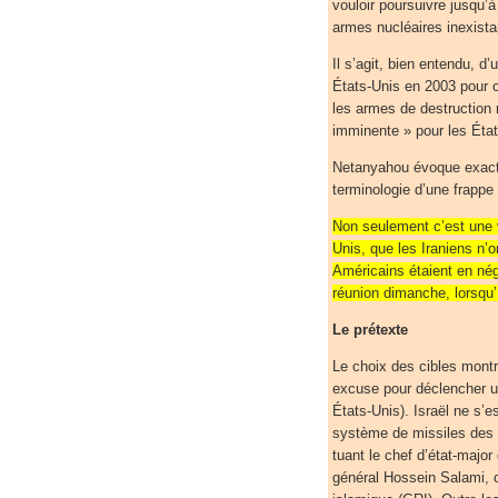
vouloir poursuivre jusqu’à
armes nucléaires inexista
Il s’agit, bien entendu, d
États-Unis en 2003 pour 
les armes de destructio
imminente » pour les État
Netanyahou évoque exact
terminologie d’une frappe
Non seulement c’est une v
Unis, que les Iraniens n’
Américains étaient en nég
réunion dimanche, lorsqu’
Le prétexte
Le choix des cibles montr
excuse pour déclencher un
États-Unis). Israël ne s’e
système de missiles des 
tuant le chef d’état-majo
général Hossein Salami, 