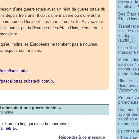
grecque de
satellite » 
besoin d’une guerre totale avec un récit de guerre totale du
Des États 
ns depuis trois ans. Il doit d’une manière ou d’une autre
États-Unis 
a narration en Occident. Les terroristes de Tel-Aviv savent
Tsahal rec
u’ils auront perdu l’Europe et les États-Unis, c’en sera fini
suicide tou
énocidaire.
vu depuis 1
(audio_3’)
r qu’au moins les Européens ne tombent pas à nouveau
Liban 1982,
s espoirs sont minces.
massacre (
Macron déc
sont des "h
donner les
nfo.ch/israel-atta…
tâche (vidé
Ukraine : l
//pascallottaz.substack.com/p…
Unis révoqu
Volodymyr 
Préférez-vo
promoteurs
t a besoin d’une guerre totale. »
Comment Do
minique
aspirer des
santé pour 
 le Trump à lier, qui dirige la manœuvre :
comment y
nal.net/la-…
La concentr
Répondre à ce message
L’État s’en 