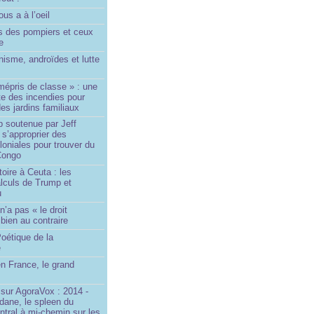
us a à l’oeil
 des pompiers et ceux
le
isme, androïdes et lutte
mépris de classe » : une
ite des incendies pour
es jardins familiaux
p soutenue par Jeff
s’approprier des
loniales pour trouver du
 Congo
toire à Ceuta : les
lculs de Trump et
u
n’a pas « le droit
 bien au contraire
oétique de la
e
n France, le grand
u
sur AgoraVox : 2014 -
dane, le spleen du
ntral à mi-chemin sur les