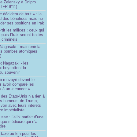
de Zelensky à Dnipro
TFR 9’11)
e décidera de tout » : la
rd des bénéfices mais ne
der ses positions en Irak
tit les milices : ceux qui
puis l’Irak seront traités
criminels
Nagasaki : maintenir la
es bombes atomiques
)
t Nagazaki - les
x boycottent la
du souvenir
b renvoyé devant le
ur avoir comparé les
s à un « cancer »
e des États-Unis n’a rien à
les humeurs de Trump,
 voir avec leurs intérêts
e impérialiste.
sse : l’alibi parfait d’une
tique médiocre qui n’a
dire
 taxe au km pour les