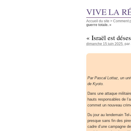
VIVE LA R
Accueil du site
>
Comment pu
guerre totale. »
« Israël est dése
dimanche 15 juin 2025
, par
Par Pascal Lottaz, un univ
de Kyoto.
Dans une attaque militair
hauts responsables de l’ar
commet un nouveau crime
Du jour au lendemain Tel-
presque sans fin des pires
cadre d’une campagne de