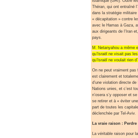
islamique (GRI). Outre le
Théran, qui ont entraîné l
dans la stratégie militair
« décapitation » contre les
avec le Hamas à Gaza, av
aux dirigeants de l’Iran et
pays.
M. Netanyahou a même eu
qu’Israël ne visait pas le
qu’Israël ne voulait rien 
On ne peut vraiment pas f
est clairement et totaleme
d’une violation directe de 
Nations unies, et c’est t
n’osera s’y opposer et se 
se retirer et à « éviter u
part de toutes les capital
déclenchée par Tel-Aviv.
La vraie raison : Perdre 
La véritable raison pour l