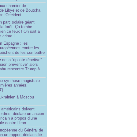
aux charnier de
de Libye et de Boutcha
r l’Occident...
n parc solaire géant
la forêt. Ça tombe
ien ce feux ! On sait à
le crime !
en Espagne : les
européennes contre les
êchent de les combattre
 de la “riposte réactive”
asion préventive” alors
ahu rencontre Trump à
n
e synthèse magistrale
rnières années.
’)
 ukrainien à Moscou
)
 américains doivent
 ordres, déclare un ancien
ricain à propos d’une
ale contre l’Iran
européenne du Général de
on un rapport déclassifié