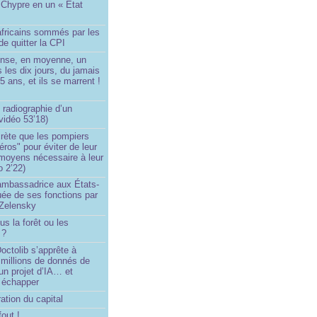
 Chypre en un « État
?
africains sommés par les
de quitter la CPI
ense, en moyenne, un
s les dix jours, du jamais
5 ans, et ils se marrent !
 radiographie d’un
vidéo 53’18)
rète que les pompiers
éros" pour éviter de leur
 moyens nécessaire à leur
o 2’22)
’ambassadrice aux États-
ée de ses fonctions par
Zelensky
us la forêt ou les
 ?
ctolib s’apprête à
 millions de donnés de
un projet d’IA… et
 échapper
ation du capital
fout !