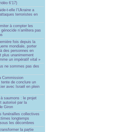
idéo 6’17)
de-t-elle l’Ukraine a
ttaques terroristes en
imiter à compter les
 génocide n’arrêtera pas
ns
remière fois depuis la
erre mondiale, porter
 à des personnes en
st plus unanimement
me un impératif vital »
us ne sommes pas des
a Commission
 tente de conclure un
cier avec Israël en plein
à saumons : le projet
t autorisé par la
de Giron
 funérailles collectives
ictimes longtemps
 sous les décombres
transformer la partie