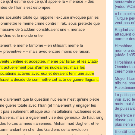
 ce qu’il estime que ce qu’il appelle la « menace » des
souterrain 
(vidéo VOS
ntes de l’Iran s’est estompée.
« Le pipelin
’une absurdité totale qui rappelle l’excuse invoquée par les
Turquie pe
veut pas cé
commettre le même crime contre l’Irak, sous prétexte que
n massive de Saddam constituaient une « menace
Bagdad aver
attaquent de
s-Unis et le monde entier.
comme des 
ement le même fantôme – en utilisant même la
Hiroshima, 
mémoire d
 « préventive » – mais avec encore moins de raison.
(vidéo 1h35
érité vérifiée et acceptée, même par Israël et les États-
Hiroshima e
Occidentau
ont actuellement pas d’armes nucléaires, mais les
cérémonie 
ociations actives avec eux et devaient tenir une autre
Meyer Habi
Israël a décidé de commettre cet acte de guerre flagrant.
tribunal po
Palestinien
La politiqu
voir avec 
e clairement que la question nucléaire n’est qu’une piètre
mais tout à
e guerre totale avec l’Iran (et finalement y engager les
de puissanc
st pas seulement attaqué aux installations nucléaires et au
Ingérence ru
Iraniens, mais a également visé des généraux de haut rang,
classe poli
r des forces armées iraniennes, Mohammad Bagheri, et le
plus rien à 
commandant en chef des Gardiens de la révolution
Bientôt une