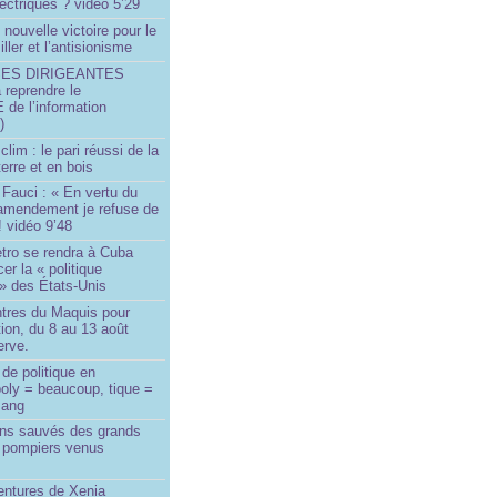
ectriques ? vidéo 5’29
 nouvelle victoire pour le
ller et l’antisionisme
SES DIRIGEANTES
 reprendre le
e l’information
)
lim : le pari réussi de la
erre et en bois
Fauci : « En vertu du
amendement je refuse de
! vidéo 9’48
tro se rendra à Cuba
er la « politique
» des États-Unis
tres du Maquis pour
ion, du 8 au 13 août
erve.
de politique en
oly = beaucoup, tique =
sang
ins sauvés des grands
0 pompiers venus
ntures de Xenia