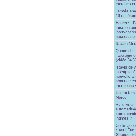
marches du
l’armée amé
16 entièrem
Haaretz : F
mise en oeu
interventio
nécessaire
Rawan Mura
Quand des j
l’apologie 
(vidéo 34’5
"Ravis de v
inscription"
nouvelle ar
abonnement 
mentionne 
Une autoro
Maroc
Avez-vous v
automatisé
correspond
intimes ?
Cette vidéo
c’est l’État
Gironde est