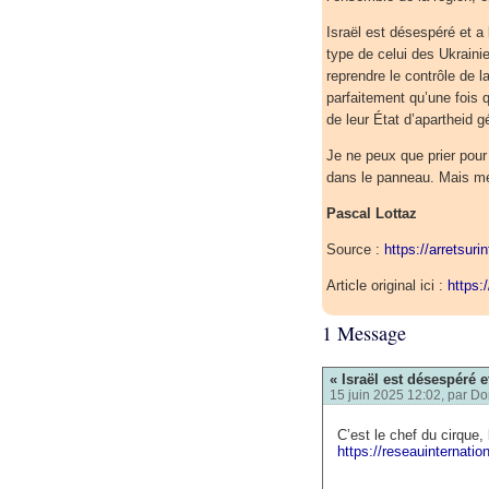
Israël est désespéré et a 
type de celui des Ukrainie
reprendre le contrôle de l
parfaitement qu’une fois q
de leur État d’apartheid g
Je ne peux que prier pou
dans le panneau. Mais me
Pascal Lottaz
Source :
https://arretsuri
Article original ici :
https:
1 Message
« Israël est désespéré e
15 juin 2025 12:02, par
Do
C’est le chef du cirque,
https://reseauinternatio