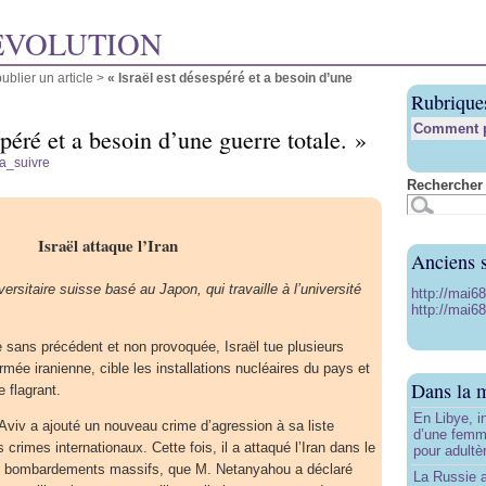
ÉVOLUTION
blier un article
>
« Israël est désespéré et a besoin d’une
Rubrique
Comment pu
spéré et a besoin d’une guerre totale. »
a_suivre
Rechercher 
Israël attaque l’Iran
Anciens s
ersitaire suisse basé au Japon, qui travaille à l’université
http://mai6
http://mai68
e sans précédent et non provoquée, Israël tue plusieurs
mée iranienne, cible les installations nucléaires du pays et
Dans la 
 flagrant.
En Libye, i
Aviv a ajouté un nouveau crime d’agression à sa liste
d’une femm
 crimes internationaux. Cette fois, il a attaqué l’Iran dans le
pour adultè
 bombardements massifs, que M. Netanyahou a déclaré
La Russie a