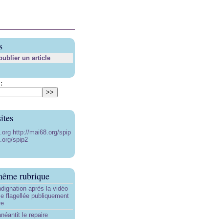
s
blier un article
:
ites
8.org
http://mai68.org/spip
.org/spip2
même rubrique
ndignation après la vidéo
e flagellée publiquement
re
néantit le repaire