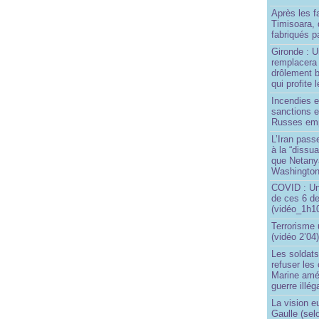
Après les f
Timisoara, 
fabriqués pa
Gironde : U
remplacera 
drôlement b
qui profite 
Incendies 
sanctions 
Russes emp
L’Iran passe
à la “dissu
que Netany
Washingto
COVID : Un
de ces 6 de
(vidéo_1h10
Terrorisme
(vidéo 2’04
Les soldats
refuser les
Marine amé
guerre illég
La vision 
Gaulle (sel