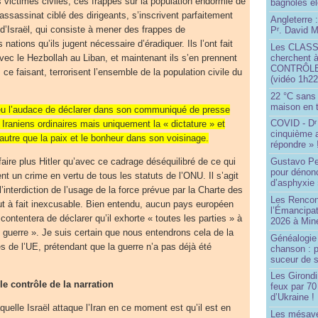
s victimes civiles, ces frappes sur la population endormie de
bagnoles él
’assassinat ciblé des dirigeants, s’inscrivent parfaitement
Angleterre :
e d’Israël, qui consiste à mener des frappes de
P
. David Mi
r
 nations qu’ils jugent nécessaire d’éradiquer. Ils l’ont fait
Les CLAS
cherchent à
ec le Hezbollah au Liban, et maintenant ils s’en prennent
CONTRÔLE d
, ce faisant, terrorisent l’ensemble de la population civile du
(vidéo 1h22
22 °C sans c
maison en t
 l’audace de déclarer dans son communiqué de presse
COVID - D
r
s Iraniens ordinaires mais uniquement la « dictature » et
cinquième 
d’autre que la paix et le bonheur dans son voisinage.
répondre » 
aire plus Hitler qu’avec ce cadrage déséquilibré de ce qui
Gustavo Pe
pour dénonc
nt un crime en vertu de tous les statuts de l’ONU. Il s’agit
d’asphyxie 
l’interdiction de l’usage de la force prévue par la Charte des
Les Rencon
out à fait inexcusable. Bien entendu, aucun pays européen
l’Émancipat
contentera de déclarer qu’il exhorte « toutes les parties » à
2026 à Min
ne guerre ». Je suis certain que nous entendrons cela de la
Généalogie 
es de l’UE, prétendant que la guerre n’a pas déjà été
chanson : p
suceur de 
Les Girond
le contrôle de la narration
feux par 7
d’Ukraine !
aquelle Israël attaque l’Iran en ce moment est qu’il est en
Les mésave