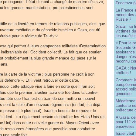
de propagande. L’état d’esprit a changé de manière décisive,
Federova (v
 où les grandes manifestations pro-palestiniennes sont
La France ai
mener des a
Russie ?
tille de la liberté en termes de relations publiques, ainsi que
Gaza : se l
uverture médiatique du génocide israélien à Gaza, ont dû
victimes du
les israélie
érable pour le régime de Tel-Aviv.
« Pour la p
hose qui permet à leurs campagnes militaires d’extermination
Seconde Gu
assistance
 inébranlable de l’Occident collectif. Le fait que ce soutien
danger n’e
est probablement la plus grande menace qui pèse sur le
reconnu com
 ans.
GAZA : No
chiffres !
dre la carte de la victime ; plus personne ne croit à son
Comment l
 défendre ». Et il veut retrouver cette carte,
européenne
uoi cette attaque vise à faire en sorte que l’Iran soit
accord poli
 fois que le premier Israélien aura été tué dans la contre-
génocide
 tue-tête que l’Iran est en train de commettre un nouvel
Mégaferme 
s sont la cible d’un nouveau régime nazi (en fait, il a déjà
contesté es
préfecture 
de presse cité plus haut). Israël a besoin de retrouver le
cident ; il a également besoin d’entraîner les États-Unis (et
A Gaza, des
pour 112 v
me-Uni) dans cette nouvelle guerre du Moyen-Orient avec
ensevelies
t de ressources étrangères que possible pour combattre
Israël veut 
n une seule fois.