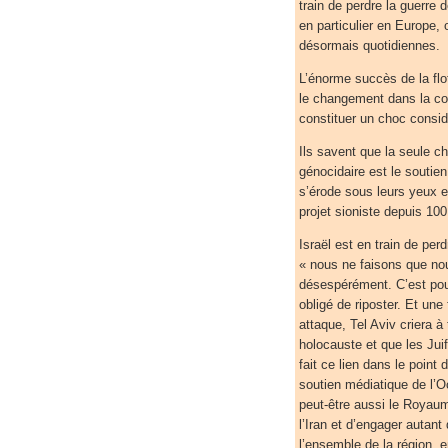
train de perdre la guerre 
en particulier en Europe,
désormais quotidiennes.
L’énorme succès de la flot
le changement dans la co
constituer un choc consid
Ils savent que la seule c
génocidaire est le soutien
s’érode sous leurs yeux 
projet sioniste depuis 100
Israël est en train de per
« nous ne faisons que nous
désespérément. C’est pourq
obligé de riposter. Et une
attaque, Tel Aviv criera à
holocauste et que les Juif
fait ce lien dans le point 
soutien médiatique de l’Oc
peut-être aussi le Royau
l’Iran et d’engager autan
l’ensemble de la région, e