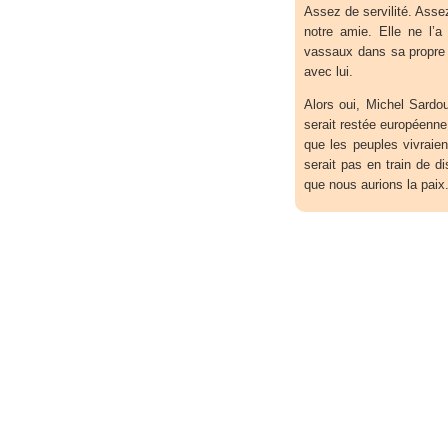
Assez de servilité. Ass
notre amie. Elle ne l’a
vassaux dans sa propre 
avec lui.
Alors oui, Michel Sardou
serait restée européenne
que les peuples vivraie
serait pas en train de d
que nous aurions la paix