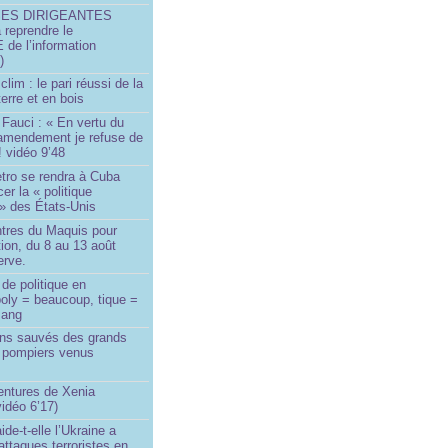
SES DIRIGEANTES
 reprendre le
e l’information
)
lim : le pari réussi de la
erre et en bois
Fauci : « En vertu du
amendement je refuse de
! vidéo 9’48
tro se rendra à Cuba
er la « politique
» des États-Unis
tres du Maquis pour
ion, du 8 au 13 août
erve.
de politique en
oly = beaucoup, tique =
sang
ins sauvés des grands
0 pompiers venus
ntures de Xenia
idéo 6’17)
de-t-elle l’Ukraine a
ttaques terroristes en