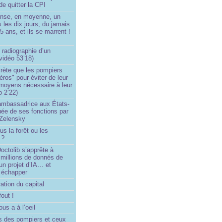
de quitter la CPI
ense, en moyenne, un
s les dix jours, du jamais
5 ans, et ils se marrent !
 radiographie d’un
vidéo 53’18)
rète que les pompiers
éros" pour éviter de leur
 moyens nécessaire à leur
o 2’22)
’ambassadrice aux États-
ée de ses fonctions par
Zelensky
us la forêt ou les
 ?
ctolib s’apprête à
 millions de donnés de
un projet d’IA… et
 échapper
ation du capital
fout !
us a à l’oeil
 des pompiers et ceux