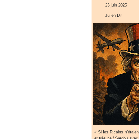
23 juin 2025
Julien Dir
« Si les Ricains n’étaie
et très naif Sardou avec 