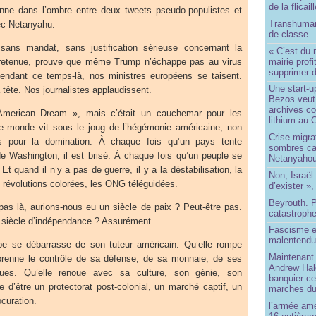
de la flicail
onne dans l’ombre entre deux tweets pseudo-populistes et
Transhuman
ec Netanyahu.
de classe
, sans mandat, sans justification sérieuse concernant la
« C’est du 
mairie prof
retenue, prouve que même Trump n’échappe pas au virus
supprimer d
pendant ce temps-là, nos ministres européens se taisent.
Une start-u
tête. Nos journalistes applaudissent.
Bezos veut 
archives co
merican Dream », mais c’était un cauchemar pour les
lithium au
e monde vit sous le joug de l’hégémonie américaine, non
Crise migra
s pour la domination. À chaque fois qu’un pays tente
sombres ca
de Washington, il est brisé. À chaque fois qu’un peuple se
Netanyaho
Et quand il n’y a pas de guerre, il y a la déstabilisation, la
Non, Israël 
s révolutions colorées, les ONG téléguidées.
d’exister »,
Beyrouth. P
 pas là, aurions-nous eu un siècle de paix ? Peut-être pas.
catastroph
 siècle d’indépendance ? Assurément.
Fascisme e
malentend
pe se débarrasse de son tuteur américain. Qu’elle rompe
Maintenant 
prenne le contrôle de sa défense, de sa monnaie, de ses
Andrew Hal
giques. Qu’elle renoue avec sa culture, son génie, son
banquier ce
 d’être un protectorat post-colonial, un marché captif, un
marches du
ocuration.
l’armée amé