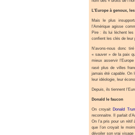
nom des « droits de l’ho
L’Europe à genoux, les 
Mais le plus insupport
l’Amérique agisse comme
Pire : ils lui lèchent les
confient les clés de leur
N’avons-nous donc tir
« sauver » de la paix qu
mieux asservir l’Europ
rasé plus de villes fran
jamais été capable. On l
leur idéologie, leur écono
Depuis, ils tiennent l’Eu
Donald le faucon
On croyait
Donald Tru
reconnaitre. Il parlait d’
On l’a pris pour un rétif
que l’on croyait le moin
dévoiler son vrai visage