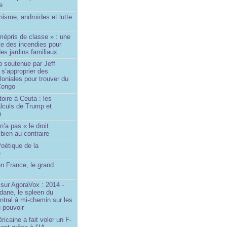
le
isme, androïdes et lutte
mépris de classe » : une
ite des incendies pour
es jardins familiaux
p soutenue par Jeff
s’approprier des
loniales pour trouver du
 Congo
toire à Ceuta : les
lculs de Trump et
u
n’a pas « le droit
 bien au contraire
oétique de la
e
n France, le grand
u
sur AgoraVox : 2014 -
dane, le spleen du
ntral à mi-chemin sur les
 pouvoir
ricaine a fait voler un F-