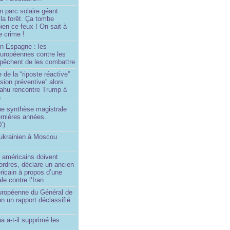
n parc solaire géant
la forêt. Ça tombe
ien ce feux ! On sait à
le crime !
en Espagne : les
européennes contre les
êchent de les combattre
 de la “riposte réactive”
asion préventive” alors
ahu rencontre Trump à
n
e synthèse magistrale
rnières années.
’)
 ukrainien à Moscou
)
 américains doivent
 ordres, déclare un ancien
ricain à propos d’une
ale contre l’Iran
européenne du Général de
on un rapport déclassifié
a a-t-il supprimé les