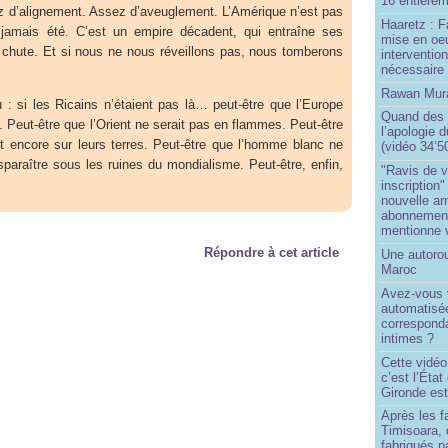
16 entièrem
ez d’alignement. Assez d’aveuglement. L’Amérique n’est pas
Haaretz : F
 jamais été. C’est un empire décadent, qui entraîne ses
mise en oeu
chute. Et si nous ne nous réveillons pas, nous tomberons
interventio
nécessaire
Rawan Mura
 : si les Ricains n’étaient pas là… peut-être que l’Europe
Quand des j
. Peut-être que l’Orient ne serait pas en flammes. Peut-être
l’apologie 
nt encore sur leurs terres. Peut-être que l’homme blanc ne
(vidéo 34’5
isparaître sous les ruines du mondialisme. Peut-être, enfin,
"Ravis de v
.
inscription"
nouvelle ar
abonnement 
mentionne 
Répondre à cet article
Une autoro
Maroc
Avez-vous v
automatisé
correspond
intimes ?
Cette vidéo
c’est l’État
Gironde est
Après les f
Timisoara, 
fabriqués pa