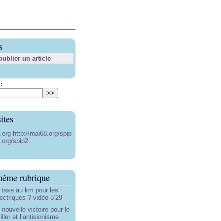
s
blier un article
:
ites
8.org
http://mai68.org/spip
.org/spip2
même rubrique
 taxe au km pour les
ectriques ? vidéo 5’29
 nouvelle victoire pour le
ller et l’antisionisme