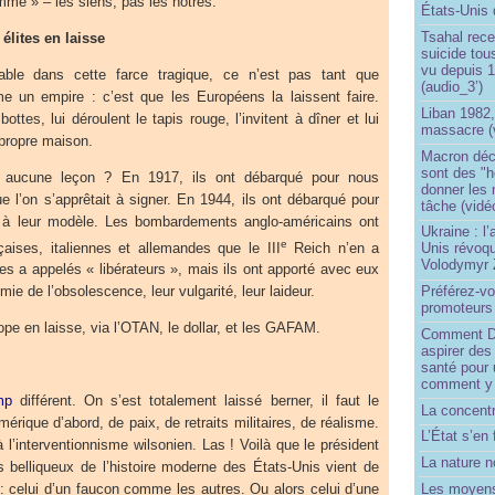
mme » – les siens, pas les nôtres.
États-Unis 
Tsahal rec
élites en laisse
suicide tou
vu depuis 1
able dans cette farce tragique, ce n’est pas tant que
(audio_3’)
 un empire : c’est que les Européens la laissent faire.
Liban 1982,
 bottes, lui déroulent le tapis rouge, l’invitent à dîner et lui
massacre (
 propre maison.
Macron déc
sont des "h
é aucune leçon ? En 1917, ils ont débarqué pour nous
donner les
e l’on s’apprêtait à signer. En 1944, ils ont débarqué pour
tâche (vidé
e à leur modèle. Les bombardements anglo-américains ont
Ukraine : l
e
çaises, italiennes et allemandes que le III
Reich n’en a
Unis révoqu
Volodymyr 
es a appelés « libérateurs », mais ils ont apporté avec eux
Préférez-vo
mie de l’obsolescence, leur vulgarité, leur laideur.
promoteurs
rope en laisse, via l’OTAN, le dollar, et les GAFAM.
Comment Do
aspirer des
santé pour 
comment y
mp
différent. On s’est totalement laissé berner, il faut le
La concentr
Amérique d’abord, de paix, de retraits militaires, de réalisme.
L’État s’en 
 à l’interventionnisme wilsonien. Las ! Voilà que le président
La nature no
s belliqueux de l’histoire moderne des États-Unis vient de
Les moyens
 : celui d’un faucon comme les autres. Ou alors celui d’une