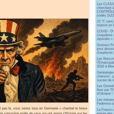
Les CLAS
cherchent à
CONTRÔLE d
(vidéo 1h22
22 °C sans c
maison en t
COVID - D
r
cinquième 
répondre » 
Gustavo Pe
pour dénonc
d’asphyxie 
Les Rencon
l’Émancipat
2026 à Min
Généalogie 
chanson : p
suceur de 
Les Girond
feux par 7
d’Ukraine !
Les mésave
Federova (v
nt pas là, vous seriez tous en Germanie » chantait le brave
La France ai
la conviction molle de ceux qui ont appris l’Histoire sur les
mener des a