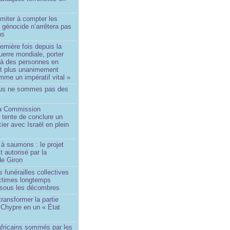
imiter à compter les
 génocide n’arrêtera pas
ns
remière fois depuis la
erre mondiale, porter
 à des personnes en
st plus unanimement
me un impératif vital »
us ne sommes pas des
a Commission
 tente de conclure un
cier avec Israël en plein
à saumons : le projet
t autorisé par la
de Giron
 funérailles collectives
ictimes longtemps
 sous les décombres
transformer la partie
 Chypre en un « État
?
africains sommés par les