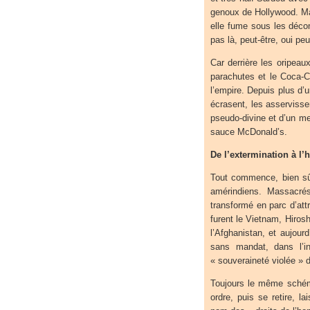
genoux de Hollywood. Mais
elle fume sous les décomb
pas là, peut-être, oui pe
Car derrière les oripeau
parachutes et le Coca-Col
l’empire. Depuis plus d’u
écrasent, les asserviss
pseudo-divine et d’un me
sauce McDonald’s.
De l’extermination à l
Tout commence, bien sûr
amérindiens. Massacrés
transformé en parc d’at
furent le Vietnam, Hirosh
l’Afghanistan, et aujourd
sans mandat, dans l’in
« souveraineté violée » 
Toujours le même schéma
ordre, puis se retire, la