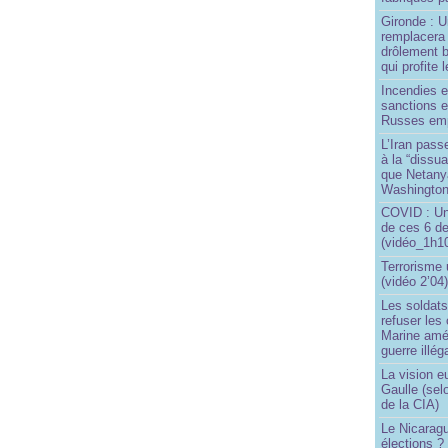
Gironde : U
remplacera 
drôlement b
qui profite 
Incendies 
sanctions 
Russes emp
L’Iran passe
à la “dissu
que Netany
Washingto
COVID : Un
de ces 6 de
(vidéo_1h10
Terrorisme
(vidéo 2’04
Les soldats
refuser les
Marine amé
guerre illég
La vision 
Gaulle (sel
de la CIA)
Le Nicaragu
élections ?