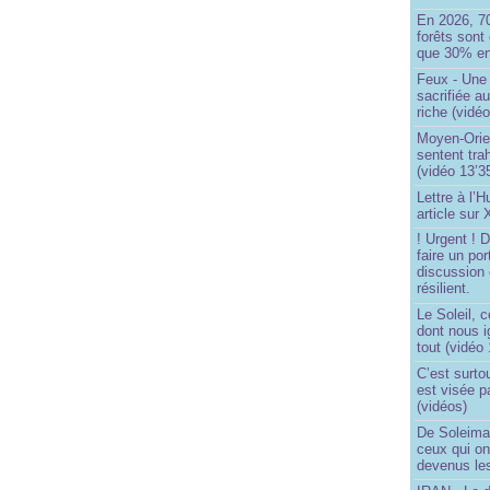
En 2026, 7
forêts sont 
que 30% en
Feux - Un
sacrifiée a
riche (vidéo
Moyen-Orie
sentent tra
(vidéo 13’3
Lettre à l’
article sur
! Urgent !
faire un por
discussion 
résilient.
Le Soleil, c
dont nous 
tout (vidéo
C’est surto
est visée p
(vidéos)
De Soleima
ceux qui o
devenus le