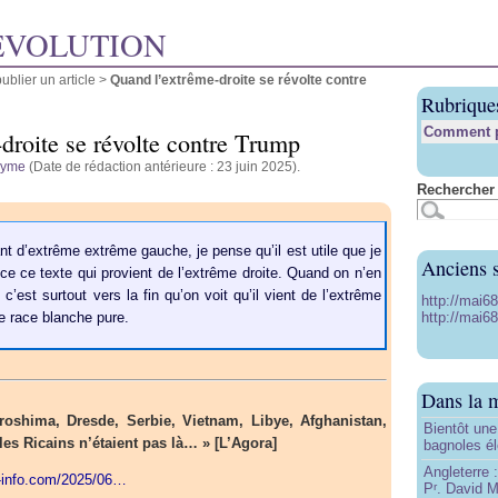
ÉVOLUTION
blier un article
>
Quand l’extrême-droite se révolte contre
Rubrique
Comment pu
droite se révolte contre Trump
nyme
(Date de rédaction antérieure : 23 juin 2025).
Rechercher 
nt d’extrême extrême gauche, je pense qu’il est utile que je
Anciens s
ce ce texte qui provient de l’extrême droite. Quand on n’en
 c’est surtout vers la fin qu’on voit qu’il vient de l’extrême
http://mai6
http://mai68
une race blanche pure.
Dans la 
roshima, Dresde, Serbie, Vietnam, Libye, Afghanistan,
Bientôt une
 les Ricains n’étaient pas là… » [L’Agora]
bagnoles él
Angleterre :
h-info.com/2025/06…
P
. David Mi
r