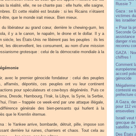
Russie ?
 la réalité, elle, ne se chante pas : elle hurle, elle saigne,
Gaza : se l
res. Et cette réalité est brutale : si les Ricains n’étaient
victimes du
ut-être, que le monde irait mieux. Bien mieux.
les israélie
« Pour la p
x du libérateur au grand cœur, derrière le chewing-gum, les
Seconde Gu
a, il y a le canon, le napalm, le drone et le dollar. Il y a
assistance
n siècle, les États-Unis ne libèrent pas les peuples : ils les
danger n’e
reconnu com
ent, les décervellent, les consument, au nom d’une mission
ssianisme grotesque : celui de la démocratie mondiale à la
GAZA : No
chiffres !
Comment l
’hégémonie
européenne
accord poli
, avec le premier génocide fondateur : celui des peuples
génocide
, affamés, déportés, ces peuples ont vu leur continent
Mégaferme 
tractions pour spéculateurs et cow-boys dégénérés. Puis ce
contesté es
préfecture 
ima, Dresde, Hambourg, l’Irak, la Libye, la Syrie, la Serbie,
A Gaza, des
’hui, l’Iran – frappée ce week-end par une attaque illégale,
pour 112 v
différence générale des bien-pensants qui hurlent à la
ensevelies
dès que le Kremlin éternue.
Israël veut 
grecque de
 : le Yankee arrive, bombarde, détruit, pille, impose son
satellite » 
issant derrière lui ruines, charniers et chaos. Tout cela au
Des États 