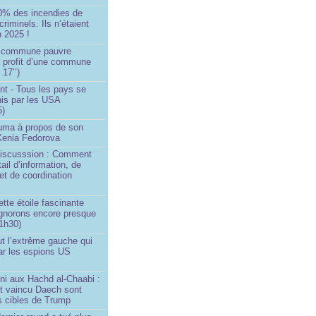
0% des incendies de
criminels. Ils n’étaient
 2025 !
e commune pauvre
u profit d’une commune
 17’’)
nt - Tous les pays se
his par les USA
5)
Huma à propos de son
 Xenia Fedorova
 Discusssion : Comment
tail d’information, de
et de coordination
ette étoile fascinante
ignorons encore presque
 1h30)
ut l’extrême gauche qui
ar les espions US
ni aux Hachd al‑Chaabi :
nt vaincu Daech sont
s cibles de Trump