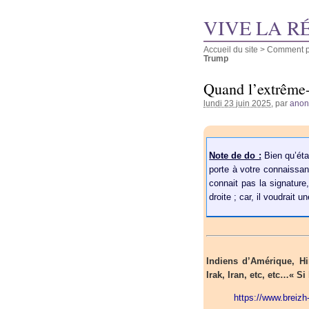
VIVE LA R
Accueil du site
>
Comment pu
Trump
Quand l’extrême-
lundi 23 juin 2025
, par
ano
Note de do :
Bien qu’éta
porte à votre connaissan
connait pas la signature,
droite ; car, il voudrait 
Indiens d’Amérique, Hi
Irak, Iran, etc, etc…« Si
https://www.breiz