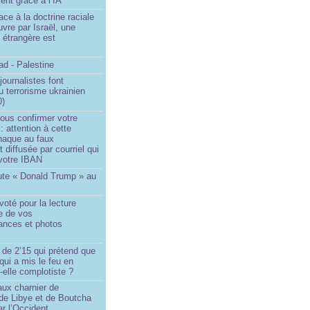
ent grâce à l’IA
ace à la doctrine raciale
vre par Israël, une
n étrangère est
d - Palestine
ournalistes font
du terrorisme ukrainien
0)
ous confirmer votre
 : attention à cette
naque au faux
diffusée par courriel qui
votre IBAN
ute « Donald Trump » au
oté pour la lecture
e de vos
ances et photos
 de 2’15 qui prétend que
 qui a mis le feu en
-elle complotiste ?
aux charnier de
de Libye et de Boutcha
r l’Occident...