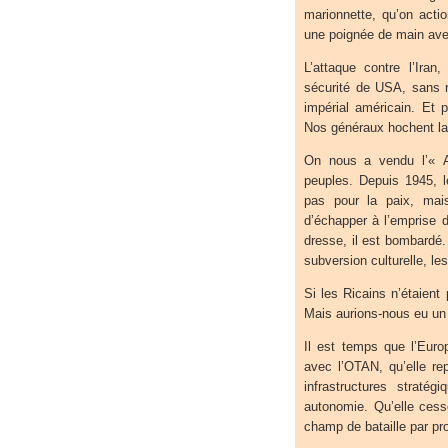
marionnette, qu’on acti
une poignée de main av
L’attaque contre l’Iran
sécurité de USA, sans 
impérial américain. Et 
Nos généraux hochent la 
On nous a vendu l’« A
peuples. Depuis 1945, l
pas pour la paix, mai
d’échapper à l’emprise 
dresse, il est bombardé. 
subversion culturelle, le
Si les Ricains n’étaient
Mais aurions-nous eu un
Il est temps que l’Euro
avec l’OTAN, qu’elle re
infrastructures straté
autonomie. Qu’elle cesse
champ de bataille par pr