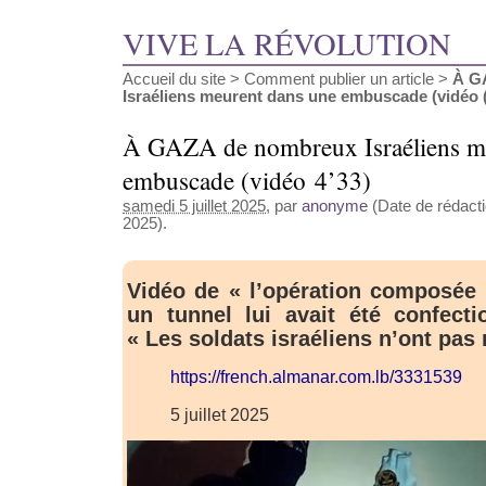
VIVE LA RÉVOLUTION
Accueil du site
>
Comment publier un article
>
À G
Israéliens meurent dans une embuscade (vidéo (.
À GAZA de nombreux Israéliens m
embuscade (vidéo 4’33)
samedi 5 juillet 2025
, par
anonyme
(Date de rédactio
2025).
Vidéo de « l’opération composée 
un tunnel lui avait été confect
« Les soldats israéliens n’ont pas 
https://french.almanar.com.lb/3331539
5 juillet 2025