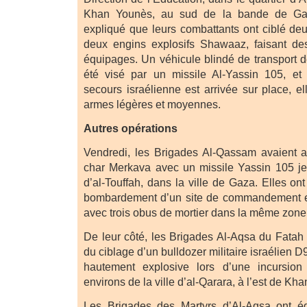
Khan Younès, au sud de la bande de Gaz
expliqué que leurs combattants ont ciblé d
deux engins explosifs Shawaaz, faisant des
équipages. Un véhicule blindé de transport 
été visé par un missile Al-Yassin 105, et
secours israélienne est arrivée sur place, e
armes légères et moyennes.
Autres opérations
Vendredi, les Brigades Al-Qassam avaient a
char Merkava avec un missile Yassin 105 jeud
d’al-Touffah, dans la ville de Gaza. Elles ont
bombardement d’un site de commandement et 
avec trois obus de mortier dans la même zone
De leur côté, les Brigades Al-Aqsa du Fatah
du ciblage d’un bulldozer militaire israélien 
hautement explosive lors d’une incursion
environs de la ville d’al-Qarara, à l’est de Kh
Les Brigades des Martyrs d’Al-Aqsa ont ég