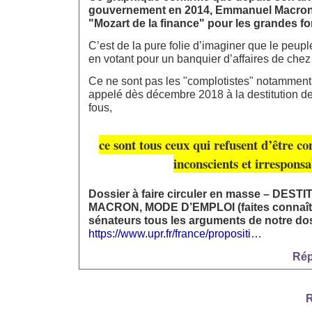
gouvernement en 2014, Emmanuel Macron a
"Mozart de la finance" pour les grandes fo
C’est de la pure folie d’imaginer que le peuple 
en votant pour un banquier d’affaires de chez
Ce ne sont pas les "complotistes" notamment
appelé dès décembre 2018 à la destitution d
fous,
ce sont tous ceux qui refusent d’être co
inconscients et irresponsa
Dossier à faire circuler en masse – DEST
MACRON, MODE D’EMPLOI (faites connaîtr
sénateurs tous les arguments de notre dossi
https://www.upr.fr/france/propositi…
Rép
R