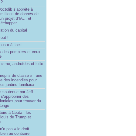
 ?
ctolib s’apprête à
 millions de donnés de
un projet d’IA… et
 échapper
ation du capital
fout !
us a à l’oeil
 des pompiers et ceux
le
isme, androïdes et lutte
mépris de classe » : une
ite des incendies pour
es jardins familiaux
p soutenue par Jeff
s’approprier des
loniales pour trouver du
 Congo
toire à Ceuta : les
lculs de Trump et
u
n’a pas « le droit
 bien au contraire