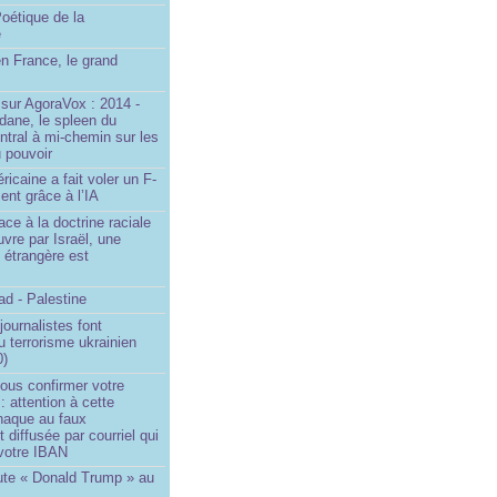
oétique de la
e
n France, le grand
u
sur AgoraVox : 2014 -
dane, le spleen du
ntral à mi-chemin sur les
 pouvoir
ricaine a fait voler un F-
ent grâce à l’IA
ace à la doctrine raciale
vre par Israël, une
n étrangère est
d - Palestine
ournalistes font
du terrorisme ukrainien
0)
ous confirmer votre
 : attention à cette
naque au faux
diffusée par courriel qui
votre IBAN
ute « Donald Trump » au