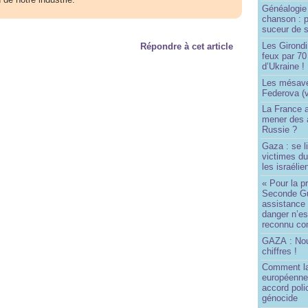
Généalogie 
chanson : p
suceur de 
Les Girond
Répondre à cet article
feux par 7
d’Ukraine !
Les mésave
Federova (v
La France ai
mener des a
Russie ?
Gaza : se l
victimes du
les israélie
« Pour la p
Seconde Gu
assistance
danger n’e
reconnu com
GAZA : No
chiffres !
Comment l
européenne
accord poli
génocide