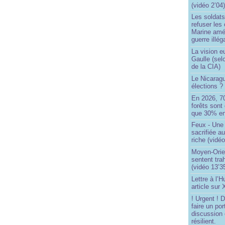
(vidéo 2’04
Les soldats
refuser les
Marine amé
guerre illég
La vision 
Gaulle (sel
de la CIA)
Le Nicaragu
élections ?
En 2026, 7
forêts sont 
que 30% en
Feux - Un
sacrifiée a
riche (vidéo
Moyen-Orie
sentent tra
(vidéo 13’3
Lettre à l’
article sur
! Urgent !
faire un por
discussion 
résilient.