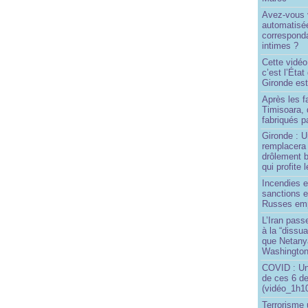
Avez-vous v
automatisé
correspond
intimes ?
Cette vidéo
c’est l’État
Gironde est
Après les f
Timisoara, 
fabriqués pa
Gironde : U
remplacera 
drôlement b
qui profite 
Incendies 
sanctions 
Russes emp
L’Iran passe
à la “dissu
que Netany
Washingto
COVID : Un
de ces 6 de
(vidéo_1h10
Terrorisme