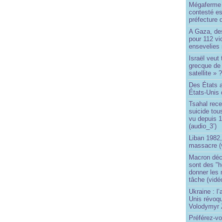
Mégaferme 
contesté es
préfecture 
A Gaza, des
pour 112 v
ensevelies
Israël veut 
grecque de
satellite » 
Des États 
États-Unis 
Tsahal rec
suicide tou
vu depuis 1
(audio_3’)
Liban 1982,
massacre (
Macron déc
sont des "h
donner les
tâche (vidé
Ukraine : l
Unis révoqu
Volodymyr 
Préférez-vo