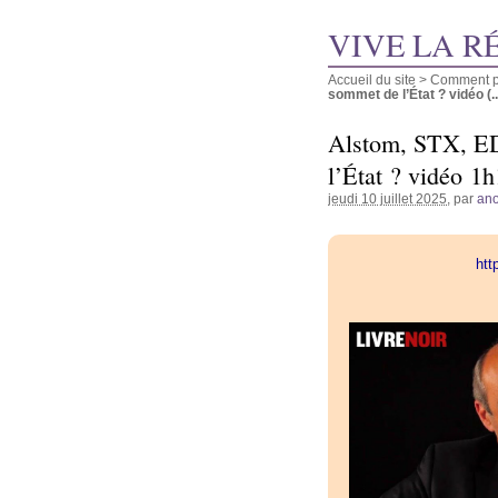
VIVE LA R
Accueil du site
>
Comment pu
sommet de l’État ? vidéo (..
Alstom, STX, ED
l’État ? vidéo 1
jeudi 10 juillet 2025
, par
an
htt