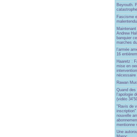
Beyrouth. P
catastroph
Fascisme e
malentend
Maintenant 
Andrew Hal
banquier ce
marches du
l’armée amé
16 entièrem
Haaretz : F
mise en oeu
interventio
nécessaire
Rawan Mura
Quand des j
l’apologie 
(vidéo 34’5
"Ravis de v
inscription"
nouvelle ar
abonnement 
mentionne 
Une autoro
Maroc