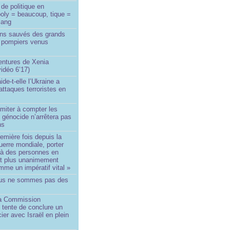
de politique en
oly = beaucoup, tique =
sang
ins sauvés des grands
0 pompiers venus
ntures de Xenia
idéo 6’17)
de-t-elle l’Ukraine a
ttaques terroristes en
imiter à compter les
 génocide n’arrêtera pas
ns
remière fois depuis la
erre mondiale, porter
 à des personnes en
st plus unanimement
me un impératif vital »
us ne sommes pas des
a Commission
 tente de conclure un
cier avec Israël en plein