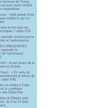
les humeurs de Trump,
 voir avec leurs intérêts
e impérialiste.
sse : l’alibi parfait d’une
tique médiocre qui n’a
dire
 taxe au km pour les
ectriques ? vidéo 5’29
 nouvelle victoire pour le
ller et l’antisionisme
SES DIRIGEANTES
 reprendre le
e l’information
)
lim : le pari réussi de la
erre et en bois
Fauci : « En vertu du
amendement je refuse de
! vidéo 9’48
tro se rendra à Cuba
er la « politique
» des États-Unis
tres du Maquis pour
ion, du 8 au 13 août
erve.