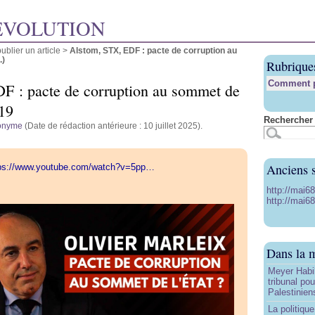
ÉVOLUTION
blier un article
>
Alstom, STX, EDF : pacte de corruption au
.)
Rubrique
Comment pu
F : pacte de corruption au sommet de
h19
Rechercher 
onyme
(Date de rédaction antérieure : 10 juillet 2025).
Anciens s
ps://www.youtube.com/watch?v=5pp…
http://mai6
http://mai68
Dans la 
Meyer Habi
tribunal po
Palestinien
La politiqu