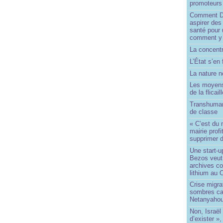
promoteurs
Comment Do
aspirer des
santé pour 
comment y
La concentr
L’État s’en 
La nature no
Les moyens
de la flicail
Transhuman
de classe
« C’est du 
mairie prof
supprimer d
Une start-u
Bezos veut 
archives co
lithium au
Crise migra
sombres ca
Netanyaho
Non, Israël 
d’exister »,