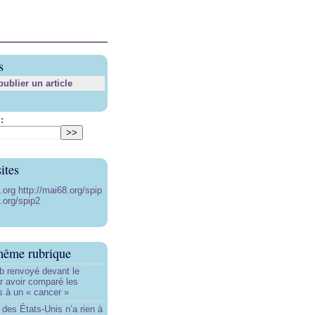
s
blier un article
:
ites
8.org
http://mai68.org/spip
.org/spip2
même rubrique
b renvoyé devant le
ur avoir comparé les
s à un « cancer »
e des États-Unis n’a rien à