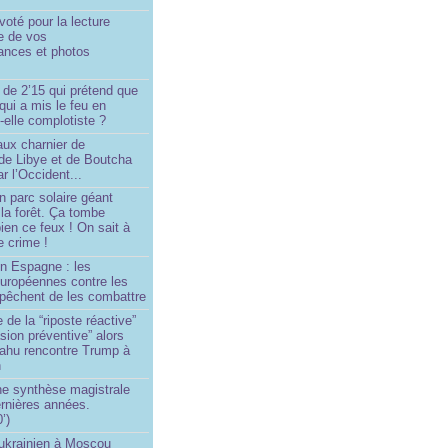
oté pour la lecture
e de vos
ances et photos
 de 2’15 qui prétend que
 qui a mis le feu en
-elle complotiste ?
aux charnier de
de Libye et de Boutcha
r l’Occident...
n parc solaire géant
la forêt. Ça tombe
ien ce feux ! On sait à
le crime !
en Espagne : les
européennes contre les
êchent de les combattre
 de la “riposte réactive”
asion préventive” alors
ahu rencontre Trump à
n
e synthèse magistrale
rnières années.
’)
 ukrainien à Moscou