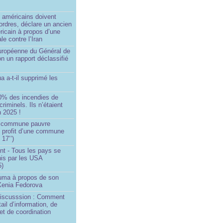
)
 américains doivent
 ordres, déclare un ancien
ricain à propos d’une
ale contre l’Iran
européenne du Général de
on un rapport déclassifié
a a-t-il supprimé les
0% des incendies de
criminels. Ils n’étaient
 2025 !
e commune pauvre
u profit d’une commune
 17’’)
nt - Tous les pays se
his par les USA
5)
Huma à propos de son
 Xenia Fedorova
 Discusssion : Comment
tail d’information, de
et de coordination