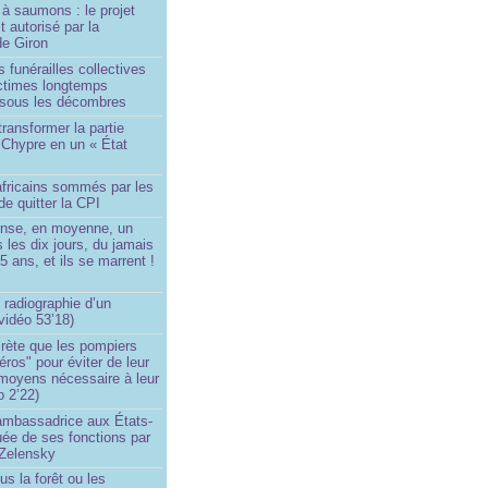
à saumons : le projet
t autorisé par la
de Giron
 funérailles collectives
ictimes longtemps
 sous les décombres
transformer la partie
 Chypre en un « État
?
africains sommés par les
de quitter la CPI
ense, en moyenne, un
s les dix jours, du jamais
5 ans, et ils se marrent !
 radiographie d’un
vidéo 53’18)
rète que les pompiers
éros" pour éviter de leur
 moyens nécessaire à leur
o 2’22)
’ambassadrice aux États-
ée de ses fonctions par
Zelensky
us la forêt ou les