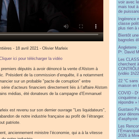
voir avec 
mais tout à
de puissanc
Ingérence ru
classe poli
plus rien à 
Bientôt une
bagnoles él
Angleterre :
ntières - 18 avril 2021 - Olivier Marleix
P
. David Mi
r
Cliquer ici pour télécharger la vidéo
Les CLAS
cherchent à
CONTRÔLE d
s premiers députés à avoir dénoncé la vente d’Alstom à
(vidéo 1h22
ric. Président de la commission d’enquête, il a notamment
22 °C sans c
financier sur un probable "pacte de corruption" entre
maison en t
rie d’acteurs financiers directement liés à l’affaire Alstom
COVID - D
r
ertains médias, été donateurs de la campagne d’Emmanuel
cinquième 
répondre » 
Gustavo Pe
arleix est revenu sur son dernier ouvrage "Les liquidateurs",
pour dénonc
bandon de notre industrie française au profit de l’étranger.
d’asphyxie 
ut patriote.
Les Rencon
l’Émancipat
ident, anciennement ministre l’économie, qui a à la vitesse
2026 à Min
 de notre industrie.