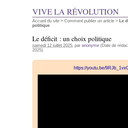
VIVE LA RÉVOLUTION
Accueil du site
>
Comment publier un article
>
Le d
politique
Le déficit : un choix politique
samedi 12 juillet 2025
, par
anonyme
(Date de rédacti
2025).
https://youtu.be/9RJb_1v