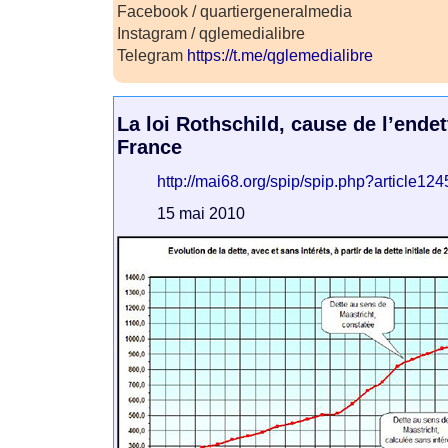
Facebook / quartiergeneralmedia
Instagram / qglemedialibre
Telegram
https://t.me/qglemedialibre
La loi Rothschild, cause de l’ende
France
http://mai68.org/spip/spip.php?article124
15 mai 2010