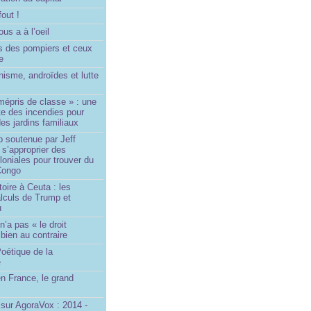
fout !
us a à l’oeil
 des pompiers et ceux
le
isme, androïdes et lutte
mépris de classe » : une
ite des incendies pour
es jardins familiaux
p soutenue par Jeff
s’approprier des
loniales pour trouver du
 Congo
toire à Ceuta : les
lculs de Trump et
u
n’a pas « le droit
 bien au contraire
oétique de la
e
n France, le grand
u
sur AgoraVox : 2014 -