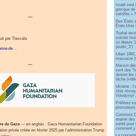
Israël veut 
grecque de
satellite » 
---
Des États 
États-Unis 
Tsahal rec
suicide tou
uit par Tlaxcala
vu depuis 1
(audio_3’)
nfamie-de…
Liban 1982,
massacre (
---
Macron déc
sont des "h
donner les
tâche (vidé
Ukraine : l
Unis révoqu
Volodymyr 
Préférez-vo
promoteurs
Comment Do
aspirer des
santé pour 
ire de Gaza
— en anglais : Gaza Humanitarian Foundation
comment y
ion privée créée en février 2025 par l’administration Trump
La concentr