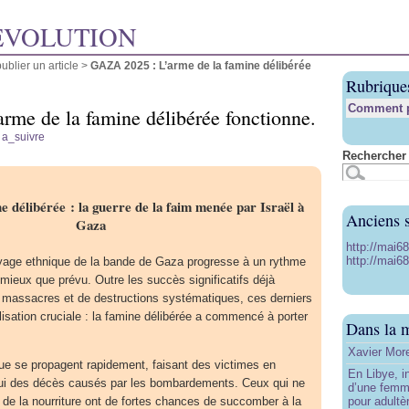
ÉVOLUTION
blier un article
>
GAZA 2025 : L’arme de la famine délibérée
Rubrique
Comment pu
me de la famine délibérée fonctionne.
r
a_suivre
Rechercher 
e délibérée : la guerre de la faim menée par Israël à
Anciens s
Gaza
http://mai6
http://mai68
toyage ethnique de la bande de Gaza progresse à un rythme
ieux que prévu. Outre les succès significatifs déjà
e massacres et de destructions systématiques, ces derniers
lisation cruciale : la famine délibérée a commencé à porter
Dans la 
Xavier More
ique se propagent rapidement, faisant des victimes en
En Libye, i
ui des décès causés par les bombardements. Ceux qui ne
d’une femm
de la nourriture ont de fortes chances de succomber à la
pour adultè