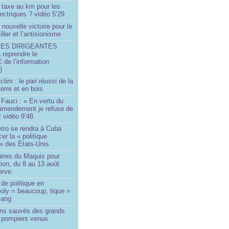
 taxe au km pour les
ectriques ? vidéo 5’29
 nouvelle victoire pour le
ller et l’antisionisme
SES DIRIGEANTES
 reprendre le
e l’information
)
lim : le pari réussi de la
erre et en bois
Fauci : « En vertu du
amendement je refuse de
! vidéo 9’48
tro se rendra à Cuba
er la « politique
» des États-Unis
tres du Maquis pour
ion, du 8 au 13 août
erve.
de politique en
oly = beaucoup, tique =
sang
ins sauvés des grands
0 pompiers venus