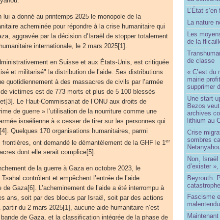
nyahou.
L’État s’en 
n lui a donné au printemps 2025 le monopole de la
La nature no
anitaire acheminée pour répondre à la crise humanitaire qui
Les moyens
za, aggravée par la décision d’Israël de stopper totalement
de la flicail
humanitaire internationale, le 2 mars 2025[1].
Transhuman
de classe
dministrativement en Suisse et aux États-Unis, est critiquée
isé et militarisé" la distribution de l’aide. Ses distributions
« C’est du 
mairie prof
ue quotidiennement à des massacres de civils par l’armée
supprimer d
 de victimes est de 773 morts et plus de 5 100 blessés
Une start-u
illet[3]. Le Haut-Commissariat de l’ONU aux droits de
Bezos veut 
ime de guerre » l’utilisation de la nourriture comme une
archives co
lithium au
armée israélienne à « cesser de tirer sur les personnes qui
»[4]. Quelques 170 organisations humanitaires, parmi
Crise migra
sombres ca
er
 frontières, ont demandé le démantèlement de la GHF le 1
Netanyaho
acres dont elle serait complice[5].
Non, Israël 
d’exister »,
nchement de la guerre à Gaza en octobre 2023, le
Beyrouth. P
 Tsahal contrôlent et empêchent l’entrée de l’aide
catastroph
e de Gaza[6]. L’acheminement de l’aide a été interrompu à
Fascisme e
des ans, soit par des blocus par Israël, soit par des actions
malentend
 À partir du 2 mars 2025[1], aucune aide humanitaire n’est
Maintenant 
 bande de Gaza, et la classification intégrée de la phase de