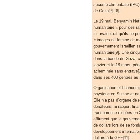
sécurité alimentaire (IPC
de Gaza[7],[8].
Le 19 mai, Benyamin Netan
humanitaire « pour des ra
lui avaient dit qu’ils ne p
« images de famine de ma
gouvernement israélien se
humanitaire[9]. Une cinqu
dans la bande de Gaza, co
janvier et le 18 mars, pér
acheminée sans entrave[2].
dans ses 400 centres au m
Organisation et financeme
physique en Suisse et ne 
Elle n’a pas d’organe de ré
donateurs, ni rapport fin
transparence exigées en S
affirment que le gouverne
de dollars lors de sa fond
développement internatio
dollars à la GHF[11].