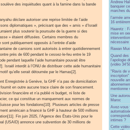
Andrew Hal
) soulève des inquiétudes quant à la famine dans la bande
banquier ce
marches du
l’armée amé
yahu déclare autoriser une reprise limitée de l’aide
16 entièrem
isons diplomatiques », précisant que des « amis » d’Israël
Haaretz : F
ourraient plus soutenir la poursuite de la guerre si des
mise en oeu
sse » étaient diffusées. Certains membres du
interventio
nécessaire
 sont publiquement opposés à l’entrée d’aide
antaine de camions sont autorisés à entrer quotidiennement
Rawan Mura
ntre près de 600 pendant le cessez-le-feu entre le 19
Quand des j
l’apologie 
iode pendant laquelle l’aide humanitaire pouvait être
(vidéo 34’5
 Israël interdit à l’ONU de distribuer cette aide humanitaire
"Ravis de v
otif qu’elle serait détournée par le Hamas[2].
inscription"
nouvelle ar
nt Enregistrée à Genève, la GHF n’a pas de domiciliation
abonnement 
fournit en outre aucune trace claire de son financement.
mentionne 
vision financière et n’a publié ni budget, ni liste de
Une autoro
ancier, ce qui constitue un manquement aux normes de
Maroc
uisse pour les fondations[10]. Plusieurs articles de presse
Avez-vous v
ment américain a financé la GHF à hauteur de 500 millions
automatisé
correspond
ation[11]. Fin juin 2025, l’Agence des États-Unis pour le
intimes ?
nal (USAID) annonce une subvention de 30 millions de
Cette vidéo