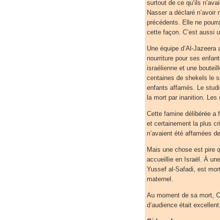
surtout de ce qu’ils n’av
Nasser a déclaré n’avoir 
précédents. Elle ne pourr
cette façon. C’est aussi 
Une équipe d’Al-Jazeera 
nourriture pour ses enfant
israélienne et une bouteil
centaines de shekels le sa
enfants affamés. Le studio
la mort par inanition. Le
Cette famine délibérée a f
et certainement la plus c
n’avaient été affamées de
Mais une chose est pire qu
accueillie en Israël. À un
Yussef al-Safadi, est mort
maternel.
Au moment de sa mort, Can
d‘audience était excellent