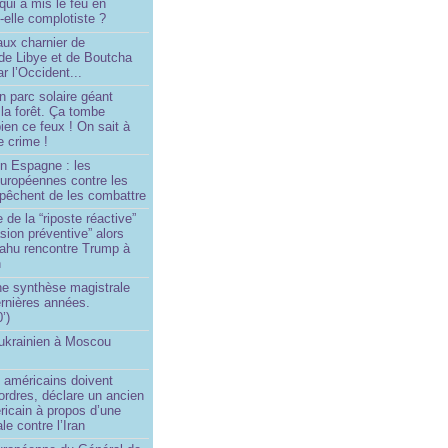
 qui a mis le feu en
-elle complotiste ?
aux charnier de
de Libye et de Boutcha
r l’Occident...
n parc solaire géant
la forêt. Ça tombe
ien ce feux ! On sait à
le crime !
en Espagne : les
européennes contre les
êchent de les combattre
 de la “riposte réactive”
asion préventive” alors
ahu rencontre Trump à
n
e synthèse magistrale
rnières années.
’)
 ukrainien à Moscou
)
 américains doivent
 ordres, déclare un ancien
ricain à propos d’une
ale contre l’Iran