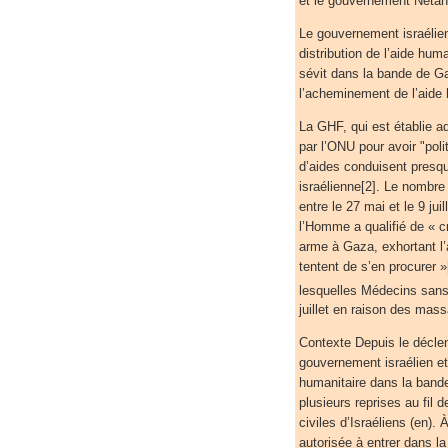
et le gouvernement Neta
Le gouvernement israélie
distribution de l’aide hum
sévit dans la bande de Ga
l’acheminement de l’aide 
La GHF, qui est établie a
par l’ONU pour avoir "polit
d’aides conduisent presq
israélienne[2]. Le nombre
entre le 27 mai et le 9 ju
l’Homme a qualifié de « cr
arme à Gaza, exhortant l’
tentent de s’en procurer 
lesquelles Médecins sans
juillet en raison des mass
Contexte Depuis le décle
gouvernement israélien et
humanitaire dans la band
plusieurs reprises au fil 
civiles d’Israéliens (en).
autorisée à entrer dans la