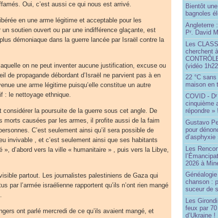
ffamés. Oui, c’est aussi ce qui nous est arrivé.
Bientôt une
bagnoles él
ibérée en une arme légitime et acceptable pour les
Angleterre :
r un soutien ouvert ou par une indifférence glaçante, est
P
. David Mi
r
 plus démoniaque dans la guerre lancée par Israël contre la
Les CLAS
cherchent à
CONTRÔLE d
laquelle on ne peut inventer aucune justification, excuse ou
(vidéo 1h22
eil de propagande débordant d’Israël ne parvient pas à en
22 °C sans c
maison en t
venue une arme légitime puisqu’elle constitue un autre
if : le nettoyage ethnique.
COVID - D
r
cinquième 
t et considérer la poursuite de la guerre sous cet angle. De
répondre » 
s morts causées par les armes, il profite aussi de la faim
Gustavo Pe
pour dénonc
personnes. C’est seulement ainsi qu’il sera possible de
d’asphyxie 
eu invivable , et c’est seulement ainsi que ses habitants
Les Rencon
ré », d’abord vers la ville « humanitaire » , puis vers la Libye,
l’Émancipat
2026 à Min
Généalogie 
isible partout. Les journalistes palestiniens de Gaza qui
chanson : p
us par l’armée israélienne rapportent qu’ils n’ont rien mangé
suceur de 
.
Les Girond
feux par 7
ers ont parlé mercredi de ce qu’ils avaient mangé, et
d’Ukraine !