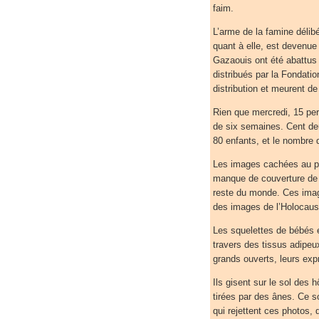
faim.
L’arme de la famine délib
quant à elle, est devenu
Gazaouis ont été abattus a
distribués par la Fondatio
distribution et meurent d
Rien que mercredi, 15 per
de six semaines. Cent de
80 enfants, et le nombre 
Les images cachées au pub
manque de couverture de 
reste du monde. Ces imag
des images de l’Holocaust
Les squelettes de bébés e
travers des tissus adipeu
grands ouverts, leurs exp
Ils gisent sur le sol des 
tirées par des ânes. Ce s
qui rejettent ces photos, 