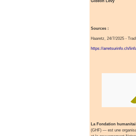
Gideon Levy
Sources :
Haaretz, 24/7/2025 - Trad
https://arretsurinfo.ch/li
.
La Fondation humanita
(GHF) — est une organisat