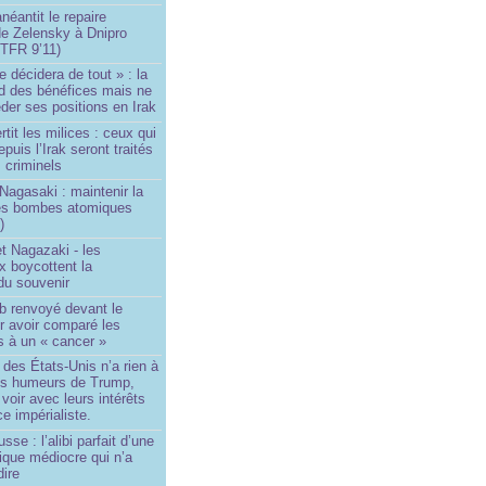
néantit le repaire
de Zelensky à Dnipro
TFR 9’11)
e décidera de tout » : la
rd des bénéfices mais ne
der ses positions en Irak
tit les milices : ceux qui
puis l’Irak seront traités
criminels
Nagasaki : maintenir la
es bombes atomiques
)
t Nagazaki - les
x boycottent la
du souvenir
b renvoyé devant le
ur avoir comparé les
s à un « cancer »
e des États-Unis n’a rien à
les humeurs de Trump,
 voir avec leurs intérêts
e impérialiste.
sse : l’alibi parfait d’une
tique médiocre qui n’a
dire