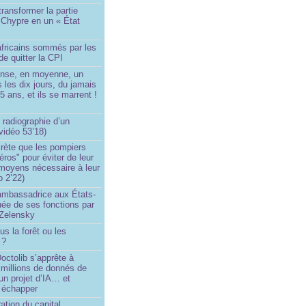
transformer la partie
 Chypre en un « État
?
africains sommés par les
de quitter la CPI
ense, en moyenne, un
s les dix jours, du jamais
5 ans, et ils se marrent !
 radiographie d’un
vidéo 53’18)
rète que les pompiers
éros" pour éviter de leur
 moyens nécessaire à leur
o 2’22)
’ambassadrice aux États-
ée de ses fonctions par
Zelensky
us la forêt ou les
 ?
ctolib s’apprête à
 millions de donnés de
un projet d’IA… et
 échapper
ation du capital