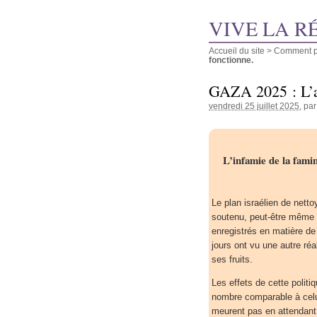
VIVE LA R
Accueil du site
>
Comment pu
fonctionne.
GAZA 2025 : L’ar
vendredi 25 juillet 2025
, pa
L’infamie de la famin
Le plan israélien de net
soutenu, peut-être même m
enregistrés en matière d
jours ont vu une autre réa
ses fruits.
Les effets de cette polit
nombre comparable à cel
meurent pas en attendant 