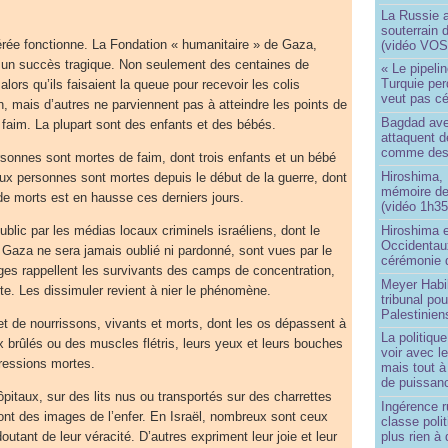
La Russie a
souterrain 
érée fonctionne. La Fondation « humanitaire » de Gaza,
(vidéo VOS
e un succès tragique. Non seulement des centaines de
« Le pipelin
Turquie pe
lors qu’ils faisaient la queue pour recevoir les colis
veut pas cé
n, mais d’autres ne parviennent pas à atteindre les points de
Bagdad aver
e faim. La plupart sont des enfants et des bébés.
attaquent de
comme des 
sonnes sont mortes de faim, dont trois enfants et un bébé
Hiroshima, 
ux personnes sont mortes depuis le début de la guerre, dont
mémoire d
de morts est en hausse ces derniers jours.
(vidéo 1h35
Hiroshima e
lic par les médias locaux criminels israéliens, dont le
Occidentau
Gaza ne sera jamais oublié ni pardonné, sont vues par le
cérémonie 
es rappellent les survivants des camps de concentration,
Meyer Habi
e. Les dissimuler revient à nier le phénomène.
tribunal po
Palestinien
t de nourrissons, vivants et morts, dont les os dépassent à
La politiqu
x brûlés ou des muscles flétris, leurs yeux et leurs bouches
voir avec 
ressions mortes.
mais tout à
de puissanc
hôpitaux, sur des lits nus ou transportés sur des charrettes
Ingérence ru
ont des images de l’enfer. En Israël, nombreux sont ceux
classe poli
doutant de leur véracité. D’autres expriment leur joie et leur
plus rien à 