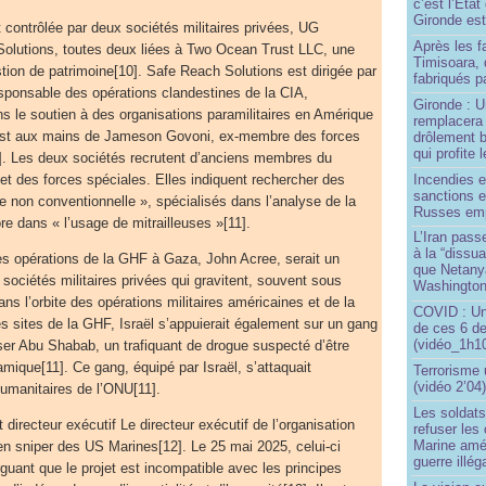
c’est l’État
Gironde est
contrôlée par deux sociétés militaires privées, UG
Après les f
Solutions, toutes deux liées à Two Ocean Trust LLC, une
Timisoara, 
tion de patrimoine[10]. Safe Reach Solutions est dirigée par
fabriqués pa
responsable des opérations clandestines de la CIA,
Gironde : U
 le soutien à des organisations paramilitaires en Amérique
remplacera 
 est aux mains de Jameson Govoni, ex-membre des forces
drôlement b
qui profite 
]. Les deux sociétés recrutent d’anciens membres du
Incendies 
t des forces spéciales. Elles indiquent rechercher des
sanctions 
re non conventionnelle », spécialisés dans l’analyse de la
Russes emp
re dans « l’usage de mitrailleuses »[11].
L’Iran passe
à la “dissu
des opérations de la GHF à Gaza, John Acree, serait un
que Netany
 sociétés militaires privées qui gravitent, souvent sous
Washingto
ns l’orbite des opérations militaires américaines et de la
COVID : Un
es sites de la GHF, Israël s’appuierait également sur un gang
de ces 6 de
(vidéo_1h10
sser Abu Shabab, un trafiquant de drogue suspecté d’être
amique[11]. Ce gang, équipé par Israël, s’attaquait
Terrorisme
(vidéo 2’04
umanitaires de l’ONU[11].
Les soldats
directeur exécutif Le directeur exécutif de l’organisation
refuser les
Marine amé
n sniper des US Marines[12]. Le 25 mai 2025, celui-ci
guerre illég
uant que le projet est incompatible avec les principes