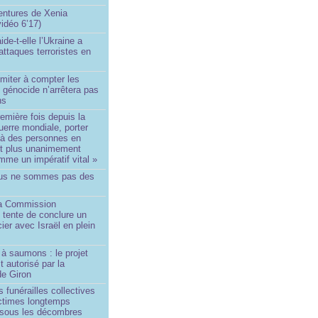
ntures de Xenia
idéo 6’17)
de-t-elle l’Ukraine a
ttaques terroristes en
imiter à compter les
 génocide n’arrêtera pas
ns
remière fois depuis la
erre mondiale, porter
 à des personnes en
st plus unanimement
me un impératif vital »
us ne sommes pas des
a Commission
 tente de conclure un
cier avec Israël en plein
à saumons : le projet
t autorisé par la
de Giron
 funérailles collectives
ictimes longtemps
 sous les décombres