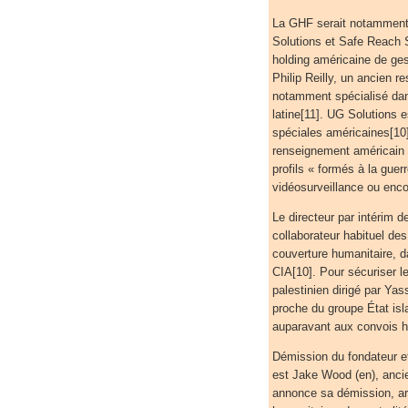
La GHF serait notamment 
Solutions et Safe Reach 
holding américaine de ges
Philip Reilly, un ancien 
notamment spécialisé dans
latine[11]. UG Solutions
spéciales américaines[10
renseignement américain e
profils « formés à la guer
vidéosurveillance ou enco
Le directeur par intérim 
collaborateur habituel des
couverture humanitaire, da
CIA[10]. Pour sécuriser l
palestinien dirigé par Ya
proche du groupe État isl
auparavant aux convois h
Démission du fondateur et 
est Jake Wood (en), ancie
annonce sa démission, arg