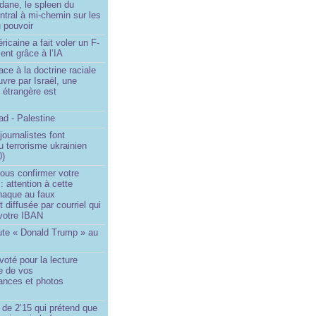
dane, le spleen du
ntral à mi-chemin sur les
 pouvoir
ricaine a fait voler un F-
ent grâce à l’IA
ace à la doctrine raciale
vre par Israël, une
n étrangère est
d - Palestine
ournalistes font
du terrorisme ukrainien
0)
ous confirmer votre
 : attention à cette
naque au faux
diffusée par courriel qui
votre IBAN
ute « Donald Trump » au
oté pour la lecture
e de vos
ances et photos
 de 2’15 qui prétend que