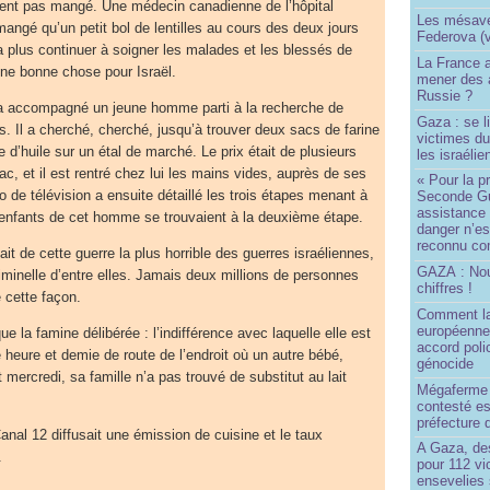
aient pas mangé. Une médecin canadienne de l’hôpital
Les mésave
mangé qu’un petit bol de lentilles au cours des deux jours
Federova (v
a plus continuer à soigner les malades et les blessés de
La France ai
une bonne chose pour Israël.
mener des a
Russie ?
a accompagné un jeune homme parti à la recherche de
Gaza : se l
s. Il a cherché, cherché, jusqu’à trouver deux sacs de farine
victimes du
le d’huile sur un étal de marché. Le prix était de plusieurs
les israélie
c, et il est rentré chez lui les mains vides, auprès de ses
« Pour la p
 de télévision a ensuite détaillé les trois étapes menant à
Seconde Gu
assistance
s enfants de cet homme se trouvaient à la deuxième étape.
danger n’e
reconnu com
ait de cette guerre la plus horrible des guerres israéliennes,
GAZA : No
riminelle d’entre elles. Jamais deux millions de personnes
chiffres !
 cette façon.
Comment l
européenne
e la famine délibérée : l’indifférence avec laquelle elle est
accord poli
e heure et demie de route de l’endroit où un autre bébé,
génocide
 mercredi, sa famille n’a pas trouvé de substitut au lait
Mégaferme 
contesté es
préfecture 
al 12 diffusait une émission de cuisine et le taux
A Gaza, des
.
pour 112 v
ensevelies