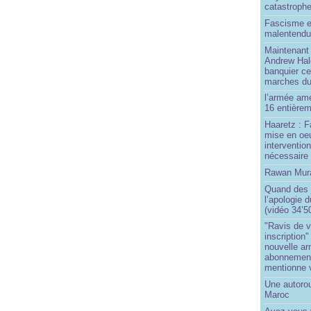
catastroph
Fascisme e
malentend
Maintenant 
Andrew Hal
banquier ce
marches du
l’armée amé
16 entièrem
Haaretz : F
mise en oeu
interventio
nécessaire
Rawan Mura
Quand des j
l’apologie 
(vidéo 34’5
"Ravis de v
inscription"
nouvelle ar
abonnement 
mentionne 
Une autoro
Maroc