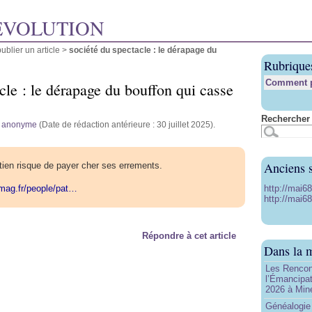
ÉVOLUTION
blier un article
>
société du spectacle : le dérapage du
Rubrique
Comment pu
cle : le dérapage du bouffon qui casse
Rechercher 
r
anonyme
(Date de rédaction antérieure : 30 juillet 2025).
Anciens s
tien risque de payer cher ses errements.
http://mai6
rmag.fr/people/pat…
http://mai68
Répondre à cet article
Dans la 
Les Rencon
l’Émancipat
2026 à Min
Généalogie 