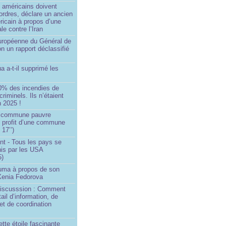
 américains doivent
 ordres, déclare un ancien
ricain à propos d’une
ale contre l’Iran
européenne du Général de
on un rapport déclassifié
a a-t-il supprimé les
0% des incendies de
criminels. Ils n’étaient
 2025 !
e commune pauvre
u profit d’une commune
 17’’)
nt - Tous les pays se
his par les USA
5)
Huma à propos de son
 Xenia Fedorova
 Discusssion : Comment
tail d’information, de
et de coordination
ette étoile fascinante