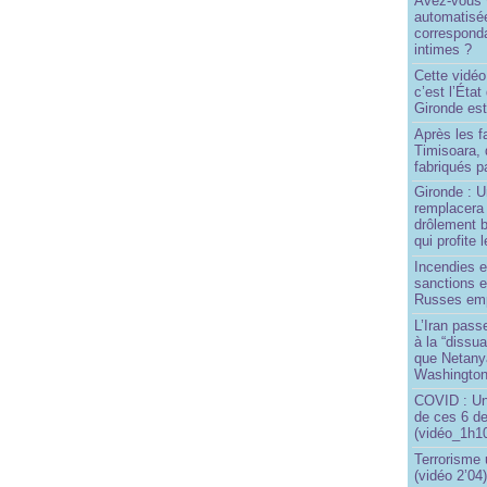
Avez-vous v
automatisé
correspond
intimes ?
Cette vidéo
c’est l’État
Gironde est
Après les f
Timisoara, 
fabriqués pa
Gironde : U
remplacera 
drôlement b
qui profite 
Incendies 
sanctions 
Russes emp
L’Iran passe
à la “dissu
que Netany
Washingto
COVID : Un
de ces 6 de
(vidéo_1h10
Terrorisme
(vidéo 2’04