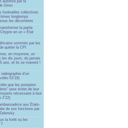
t autorisé par la
de Giron
 funérailles collectives
ictimes longtemps
 sous les décombres
transformer la partie
 Chypre en un « État
?
africains sommés par les
de quitter la CPI
ense, en moyenne, un
s les dix jours, du jamais
5 ans, et ils se marrent !
 radiographie d’un
vidéo 53’18)
rète que les pompiers
éros" pour éviter de leur
 moyens nécessaire à leur
o 2’22)
’ambassadrice aux États-
ée de ses fonctions par
Zelensky
us la forêt ou les
 ?