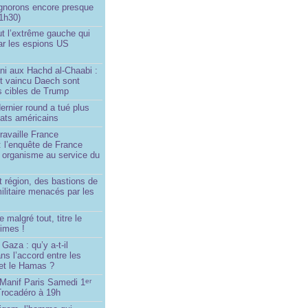
ignorons encore presque
 1h30)
ut l’extrême gauche qui
ar les espions US
ni aux Hachd al‑Chaabi :
nt vaincu Daech sont
s cibles de Trump
ernier round a tué plus
dats américains
travaille France
 : l’enquête de France
n organisme au service du
 région, des bastions de
militaire menacés par les
 malgré tout, titre le
imes !
Gaza : qu’y a-t-il
ns l’accord entre les
 et le Hamas ?
 Manif Paris Samedi 1
er
Trocadéro à 19h