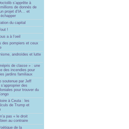
ctolib s’apprête à
 millions de donnés de
un projet d’IA… et
 échapper
ation du capital
fout !
us a à l’oeil
 des pompiers et ceux
le
isme, androïdes et lutte
mépris de classe » : une
ite des incendies pour
es jardins familiaux
p soutenue par Jeff
s’approprier des
loniales pour trouver du
 Congo
toire à Ceuta : les
lculs de Trump et
u
n’a pas « le droit
 bien au contraire
oétique de la