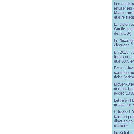
Les soldats
refuser les
Marine amé
guerre illég
La vision 
Gaulle (sel
de la CIA)
Le Nicaragu
élections ?
En 2026, 7
forêts sont 
que 30% en
Feux - Un
sacrifiée a
riche (vidéo
Moyen-Orie
sentent tra
(vidéo 13’3
Lettre à l’
article sur
! Urgent !
faire un por
discussion 
résilient.
Le Soleil, c