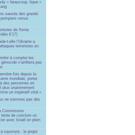
oly = beaucoup, tique =
sang
ins sauvés des grands
0 pompiers venus
ntures de Xenia
idéo 6’17)
de-t-elle l’Ukraine a
ttaques terroristes en
imiter à compter les
 génocide n’arrêtera pas
ns
remière fois depuis la
erre mondiale, porter
 à des personnes en
st plus unanimement
me un impératif vital »
us ne sommes pas des
a Commission
 tente de conclure un
cier avec Israël en plein
à saumons : le projet