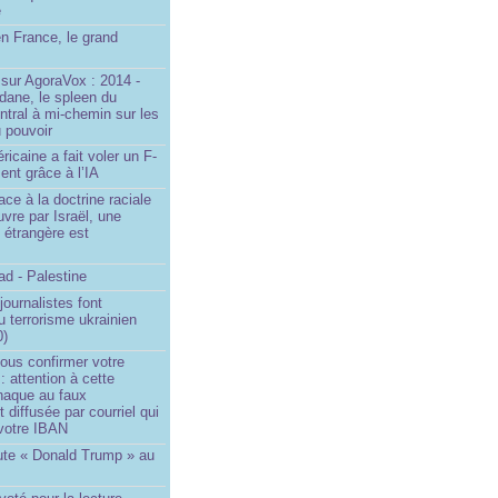
e
n France, le grand
u
sur AgoraVox : 2014 -
dane, le spleen du
ntral à mi-chemin sur les
 pouvoir
ricaine a fait voler un F-
ent grâce à l’IA
ace à la doctrine raciale
vre par Israël, une
n étrangère est
d - Palestine
ournalistes font
du terrorisme ukrainien
0)
ous confirmer votre
 : attention à cette
naque au faux
diffusée par courriel qui
votre IBAN
ute « Donald Trump » au