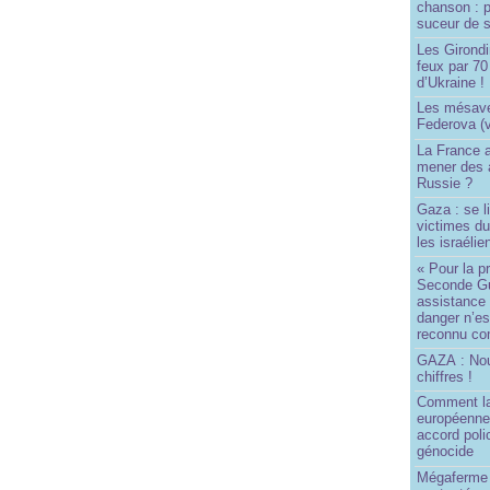
chanson : p
suceur de 
Les Girond
feux par 7
d’Ukraine !
Les mésave
Federova (v
La France ai
mener des a
Russie ?
Gaza : se l
victimes du
les israélie
« Pour la p
Seconde Gu
assistance
danger n’e
reconnu com
GAZA : No
chiffres !
Comment l
européenne
accord poli
génocide
Mégaferme 