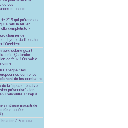
oté pour la lecture
e de vos
ances et photos
 de 2’15 qui prétend que
 qui a mis le feu en
-elle complotiste ?
aux charnier de
de Libye et de Boutcha
r l’Occident...
n parc solaire géant
la forêt. Ça tombe
ien ce feux ! On sait à
le crime !
en Espagne : les
européennes contre les
êchent de les combattre
 de la “riposte réactive”
asion préventive” alors
ahu rencontre Trump à
n
e synthèse magistrale
rnières années.
’)
 ukrainien à Moscou
)