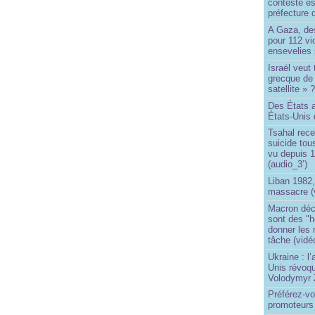
contesté es
préfecture 
A Gaza, des
pour 112 v
ensevelies
Israël veut 
grecque de
satellite » 
Des États 
États-Unis 
Tsahal rec
suicide tou
vu depuis 1
(audio_3’)
Liban 1982,
massacre (
Macron déc
sont des "h
donner les
tâche (vidé
Ukraine : l
Unis révoqu
Volodymyr 
Préférez-vo
promoteurs