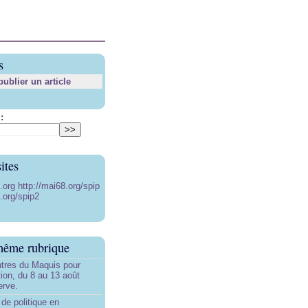
s
blier un article
:
ites
8.org
http://mai68.org/spip
.org/spip2
même rubrique
tres du Maquis pour
ion, du 8 au 13 août
erve.
de politique en