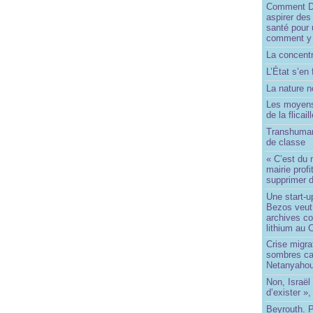
Comment Do
aspirer des
santé pour 
comment y
La concentr
L’État s’en 
La nature no
Les moyens
de la flicail
Transhuman
de classe
« C’est du 
mairie prof
supprimer d
Une start-u
Bezos veut 
archives co
lithium au
Crise migra
sombres ca
Netanyaho
Non, Israël 
d’exister »,
Beyrouth. P