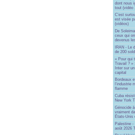
dont nous 
tout (vidéo
C’est surto
est visée p
(vidéos)
De Soleima
ceux qui o
devenus le
IRAN - Le d
de 200 sol
« Pour qui 
Travail ? »
Inter sur u
capital
Bordeaux et
l’industrie 
flamme
Cuba résiste
New York T
Génocide à 
vraiment da
États-Unis
Palestine -
août 2026 