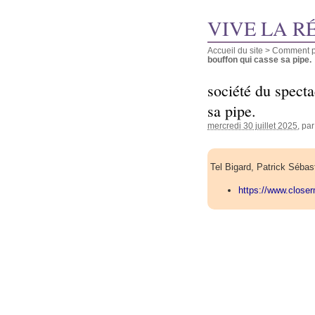
VIVE LA R
Accueil du site
>
Comment pu
bouffon qui casse sa pipe.
société du specta
sa pipe.
mercredi 30 juillet 2025
, pa
Tel Bigard, Patrick Sébas
https://www.close