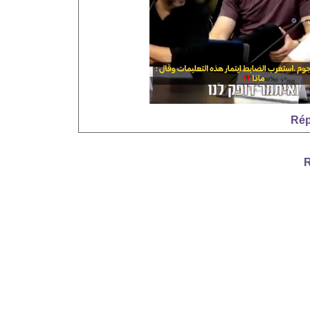
Rép
R