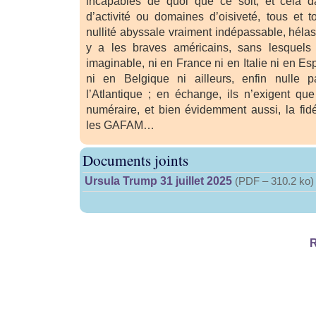
incapables de quoi que ce soit, et cela d
d’activité ou domaines d’oisiveté, tous et 
nullité abyssale vraiment indépassable, hél
y a les braves américains, sans lesquels
imaginable, ni en France ni en Italie ni en 
ni en Belgique ni ailleurs, enfin nulle 
l’Atlantique ; en échange, ils n’exigent que
numéraire, et bien évidemment aussi, la fid
les GAFAM…
Documents joints
Ursula Trump 31 juillet 2025
(
PDF – 310.2 ko
)
R