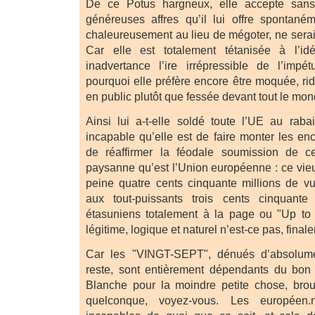
De ce Potus hargneux, elle accepte sans 
généreuses affres qu’il lui offre spontané
chaleureusement au lieu de mégoter, ne serai
Car elle est totalement tétanisée à l’i
inadvertance l’ire irrépressible de l’impé
pourquoi elle préfère encore être moquée, rid
en public plutôt que fessée devant tout le mon
Ainsi lui a-t-elle soldé toute l’UE au rabai
incapable qu’elle est de faire monter les en
de réaffirmer la féodale soumission de cet
paysanne qu’est l’Union européenne : ce vieu
peine quatre cents cinquante millions de vu
aux tout-puissants trois cents cinquante
étasuniens totalement à la page ou "Up t
légitime, logique et naturel n’est-ce pas, final
Car les "VINGT-SEPT", dénués d’absolume
reste, sont entièrement dépendants du bon 
Blanche pour la moindre petite chose, brouti
quelconque, voyez-vous. Les européen.n