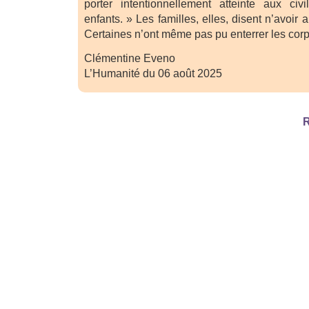
porter intentionnellement atteinte aux civi
enfants. » Les familles, elles, disent n’avoir 
Certaines n’ont même pas pu enterrer les corp
Clémentine Eveno
L’Humanité du 06 août 2025
R