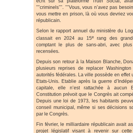
écrit sur sa plateforme Truth Social, av
""criminels"". ""Vous, vous n’avez pas besoin
vous mettre en prison, là où vous devriez vou
républicain.
Selon le rapport annuel du ministère du Lo
e
classait en 2024 au 15
rang des grande
comptant le plus de sans-abri, avec plu
recensées.
Depuis son retour à la Maison Blanche, Do
plusieurs reprises de replacer Washington
autorités fédérales. La ville possède en effet u
Etats-Unis. Etablie après la guerre d’Indép
capitale, elle n’est rattachée à aucun E
Constitution prévoit que le Congrès ait compé
Depuis une loi de 1973, les habitants peuv
conseil municipal, même si ses décisions so
par le Congrès.
Fin février, le milliardaire républicain avait a
projet législatif visant à revenir sur cet