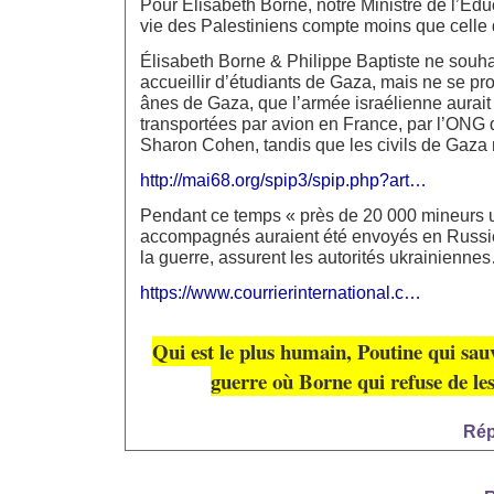
Pour Élisabeth Borne, notre Ministre de l’Édu
vie des Palestiniens compte moins que celle
Élisabeth Borne & Philippe Baptiste ne souha
accueillir d’étudiants de Gaza, mais ne se pr
ânes de Gaza, que l’armée israélienne aurait 
transportées par avion en France, par l’ONG d
Sharon Cohen, tandis que les civils de Gaza 
http://mai68.org/spip3/spip.php?art…
Pendant ce temps « près de 20 000 mineurs 
accompagnés auraient été envoyés en Russie
la guerre, assurent les autorités ukrainienne
https://www.courrierinternational.c…
Qui est le plus humain, Poutine qui sauv
guerre où Borne qui refuse de les
Rép