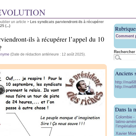
ÉVOLUTION
blier un article
>
Les syndicats parviendront-ils à récupérer
5 (...)
Rubrique
Comment pu
viendront-ils à récupérer l’appel du 10
?
Rechercher 
onyme
(Date de rédaction antérieure : 12 août 2025).
Anciens s
http://mai6
http://mai68
Dans la 
Colombie - 
latino-amér
l’impériali
Xavier More