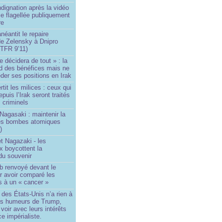
ndignation après la vidéo
e flagellée publiquement
re
néantit le repaire
de Zelensky à Dnipro
TFR 9’11)
e décidera de tout » : la
rd des bénéfices mais ne
der ses positions en Irak
tit les milices : ceux qui
puis l’Irak seront traités
criminels
Nagasaki : maintenir la
es bombes atomiques
)
t Nagazaki - les
x boycottent la
du souvenir
b renvoyé devant le
ur avoir comparé les
s à un « cancer »
e des États-Unis n’a rien à
les humeurs de Trump,
 voir avec leurs intérêts
e impérialiste.