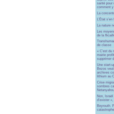
santé pour 
comment y
La concentr
L’État s’en 
La nature no
Les moyens
de la flicail
Transhuman
de classe
« C’est du 
mairie prof
supprimer d
Une start-u
Bezos veut 
archives co
lithium au
Crise migra
sombres ca
Netanyaho
Non, Israël 
d’exister »,
Beyrouth. P
catastroph