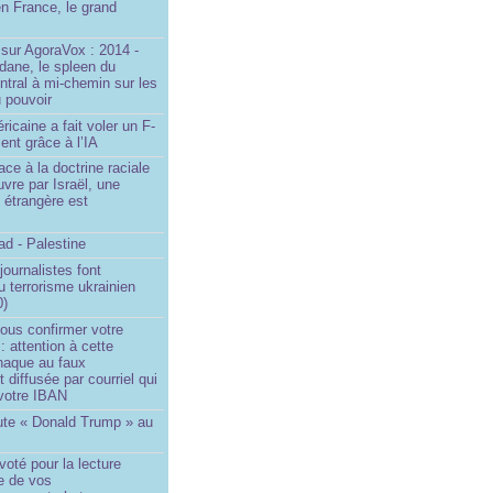
n France, le grand
u
sur AgoraVox : 2014 -
dane, le spleen du
ntral à mi-chemin sur les
 pouvoir
ricaine a fait voler un F-
ent grâce à l’IA
ace à la doctrine raciale
vre par Israël, une
n étrangère est
d - Palestine
ournalistes font
du terrorisme ukrainien
0)
ous confirmer votre
 : attention à cette
naque au faux
diffusée par courriel qui
votre IBAN
ute « Donald Trump » au
oté pour la lecture
e de vos