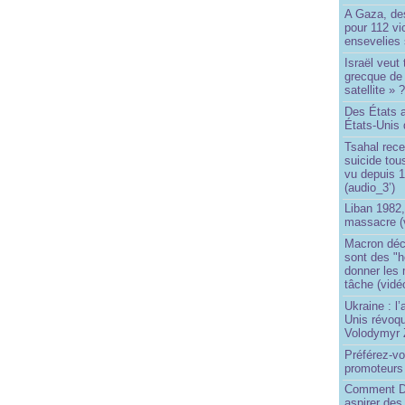
A Gaza, des
pour 112 v
ensevelies
Israël veut 
grecque de
satellite » 
Des États 
États-Unis 
Tsahal rec
suicide tou
vu depuis 1
(audio_3’)
Liban 1982,
massacre (
Macron déc
sont des "h
donner les
tâche (vidé
Ukraine : l
Unis révoqu
Volodymyr 
Préférez-vo
promoteurs
Comment Do
aspirer des