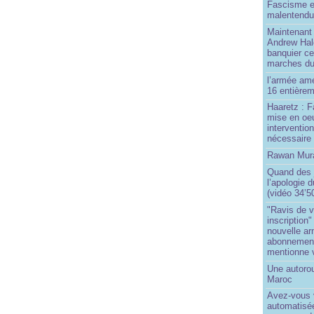
Fascisme e
malentend
Maintenant 
Andrew Hal
banquier ce
marches du
l’armée amé
16 entièrem
Haaretz : F
mise en oeu
interventio
nécessaire
Rawan Mura
Quand des j
l’apologie 
(vidéo 34’5
"Ravis de v
inscription"
nouvelle ar
abonnement 
mentionne 
Une autoro
Maroc
Avez-vous v
automatisé