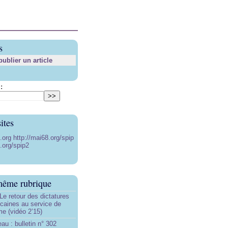
s
blier un article
:
ites
8.org
http://mai68.org/spip
.org/spip2
même rubrique
Le retour des dictatures
icaines au service de
sme (vidéo 2’15)
au : bulletin n° 302