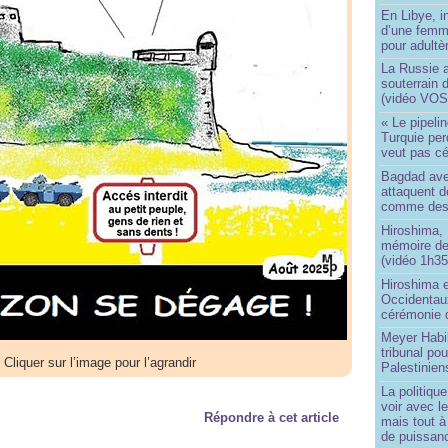
En Libye, i
d’une femm
pour adultè
La Russie a
souterrain 
(vidéo VOS
« Le pipelin
Turquie pe
veut pas cé
Bagdad aver
attaquent de
comme des 
Hiroshima, 
mémoire d
(vidéo 1h35
Hiroshima e
Occidentau
cérémonie 
Meyer Habi
tribunal po
Cliquer sur l’image pour l’agrandir
Palestinien
La politiqu
voir avec 
Répondre à cet article
mais tout à
de puissanc