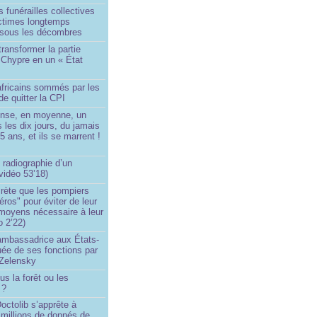
 funérailles collectives
ictimes longtemps
 sous les décombres
transformer la partie
 Chypre en un « État
?
africains sommés par les
de quitter la CPI
ense, en moyenne, un
s les dix jours, du jamais
5 ans, et ils se marrent !
 radiographie d’un
vidéo 53’18)
rète que les pompiers
éros" pour éviter de leur
 moyens nécessaire à leur
o 2’22)
’ambassadrice aux États-
ée de ses fonctions par
Zelensky
us la forêt ou les
 ?
ctolib s’apprête à
 millions de donnés de