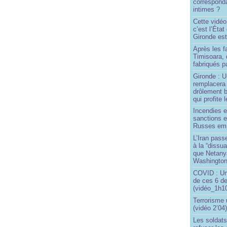
correspond
intimes ?
Cette vidéo
c’est l’État
Gironde est
Après les f
Timisoara, 
fabriqués pa
Gironde : U
remplacera 
drôlement b
qui profite 
Incendies 
sanctions 
Russes emp
L’Iran passe
à la “dissu
que Netany
Washingto
COVID : Un
de ces 6 de
(vidéo_1h10
Terrorisme
(vidéo 2’04
Les soldats