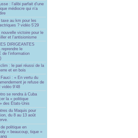
sse : l’alibi parfait d’une
tique médiocre qui n’a
dire
 taxe au km pour les
ectriques ? vidéo 5’29
 nouvelle victoire pour le
ller et l’antisionisme
SES DIRIGEANTES
 reprendre le
e l’information
)
lim : le pari réussi de la
erre et en bois
Fauci : « En vertu du
amendement je refuse de
! vidéo 9’48
tro se rendra à Cuba
er la « politique
» des États-Unis
tres du Maquis pour
ion, du 8 au 13 août
erve.
de politique en
oly = beaucoup, tique =
sang