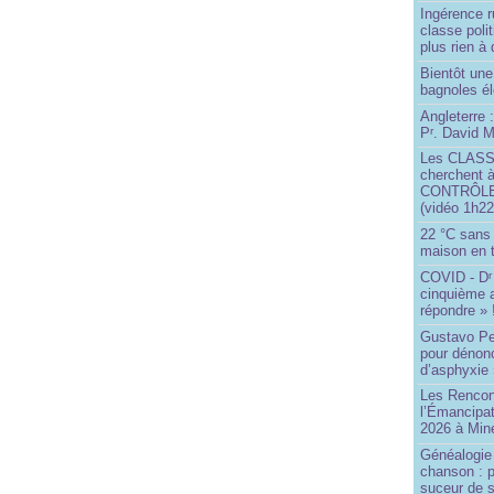
Ingérence ru
classe poli
plus rien à 
Bientôt une
bagnoles él
Angleterre :
P
. David Mi
r
Les CLAS
cherchent à
CONTRÔLE d
(vidéo 1h22
22 °C sans c
maison en t
COVID - D
r
cinquième 
répondre » 
Gustavo Pe
pour dénonc
d’asphyxie 
Les Rencon
l’Émancipat
2026 à Min
Généalogie 
chanson : p
suceur de 