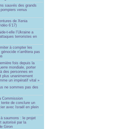
ins sauvés des grands
0 pompiers venus
ntures de Xenia
idéo 6’17)
de-t-elle l’Ukraine a
ttaques terroristes en
imiter à compter les
 génocide n’arrêtera pas
ns
remière fois depuis la
erre mondiale, porter
 à des personnes en
st plus unanimement
me un impératif vital »
us ne sommes pas des
a Commission
 tente de conclure un
cier avec Israël en plein
à saumons : le projet
t autorisé par la
de Giron