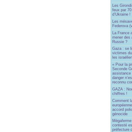
Les Girond
feux par 7
d’Ukraine !
Les mésave
Federova (v
La France ai
mener des a
Russie ?
Gaza : se l
victimes du
les israélie
« Pour la p
Seconde Gu
assistance
danger n’e
reconnu com
GAZA : No
chiffres !
Comment l
européenne
accord poli
génocide
Mégaferme 
contesté es
préfecture 