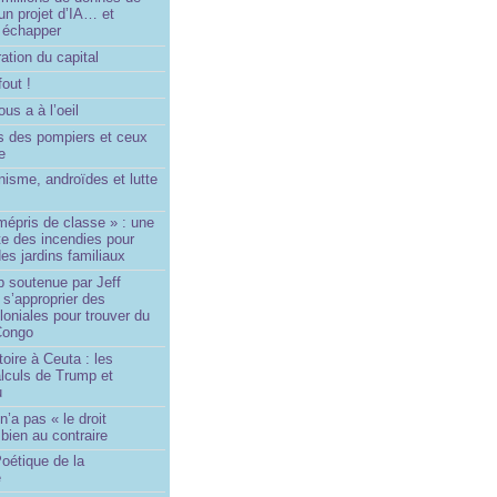
un projet d’IA… et
 échapper
ation du capital
fout !
us a à l’oeil
 des pompiers et ceux
le
isme, androïdes et lutte
mépris de classe » : une
ite des incendies pour
es jardins familiaux
p soutenue par Jeff
s’approprier des
loniales pour trouver du
 Congo
toire à Ceuta : les
lculs de Trump et
u
n’a pas « le droit
 bien au contraire
oétique de la
e