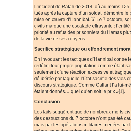
L’incident de Rafah de 2014, où au moins 135 
tués après la capture d’un soldat, démontre le 
mise en œuvre d’Hannibal.[6] Le 7 octobre, son
civils marque une escalade effrayante : l’entit
priorité au refus des prisonniers du Hamas plut
de la vie de ses citoyens.
Sacrifice stratégique ou effondrement mora
En invoquant les tactiques d’Hannibal contre les
redéfini leur propre population comme étant sacr
seulement d’une réaction excessive et tragique
délibérée par laquelle l’État sacrifie des vies ci
discours stratégique. Comme Gallant l’a lui-m
étaient donnés… quel qu’en soit le prix »[1].
Conclusion
Les faits suggèrent que de nombreux morts civi
des destructions du 7 octobre n’ont pas été c
mais par les opérations militaires menées par l’
même, sous des ordres de type Hannibal. Des c