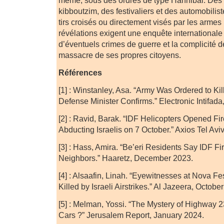
kibboutzim, des festivaliers et des automobilist
tirs croisés ou directement visés par les arme
révélations exigent une enquête internationale
d’éventuels crimes de guerre et la complicité de
massacre de ses propres citoyens.
Références
[1] : Winstanley, Asa. “Army Was Ordered to Kill
Defense Minister Confirms.” Electronic Intifad
[2] : Ravid, Barak. “IDF Helicopters Opened Fi
Abducting Israelis on 7 October.” Axios Tel Av
[3] : Hass, Amira. “Be’eri Residents Say IDF Fir
Neighbors.” Haaretz, December 2023.
[4] : Alsaafin, Linah. “Eyewitnesses at Nova Fe
Killed by Israeli Airstrikes.” Al Jazeera, Octobe
[5] : Melman, Yossi. “The Mystery of Highway 
Cars ?” Jerusalem Report, January 2024.