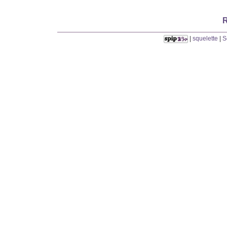
R
|
squelette
|
S