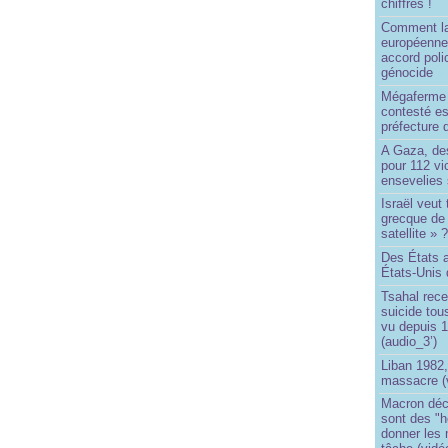
chiffres !
Comment l
européenne
accord poli
génocide
Mégaferme 
contesté es
préfecture 
A Gaza, des
pour 112 v
ensevelies
Israël veut 
grecque de
satellite » 
Des États 
États-Unis 
Tsahal rec
suicide tou
vu depuis 1
(audio_3’)
Liban 1982,
massacre (
Macron déc
sont des "h
donner les