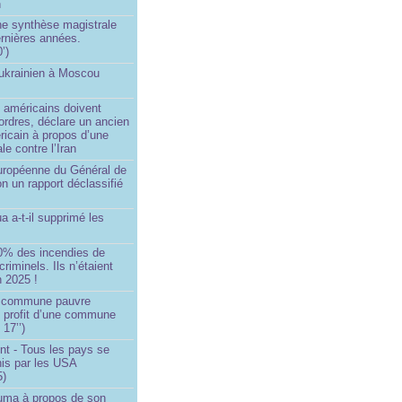
n
e synthèse magistrale
rnières années.
’)
 ukrainien à Moscou
)
 américains doivent
 ordres, déclare un ancien
ricain à propos d’une
ale contre l’Iran
européenne du Général de
on un rapport déclassifié
a a-t-il supprimé les
0% des incendies de
criminels. Ils n’étaient
 2025 !
e commune pauvre
u profit d’une commune
 17’’)
nt - Tous les pays se
his par les USA
5)
Huma à propos de son