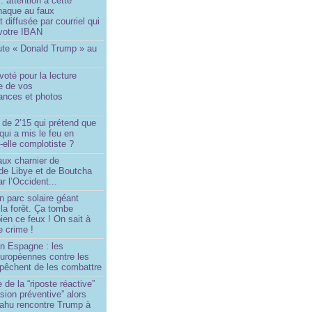
 : attention à cette
naque au faux
diffusée par courriel qui
votre IBAN
ute « Donald Trump » au
oté pour la lecture
e de vos
ances et photos
 de 2’15 qui prétend que
 qui a mis le feu en
-elle complotiste ?
aux charnier de
de Libye et de Boutcha
r l’Occident...
n parc solaire géant
la forêt. Ça tombe
ien ce feux ! On sait à
le crime !
en Espagne : les
européennes contre les
êchent de les combattre
 de la “riposte réactive”
asion préventive” alors
ahu rencontre Trump à