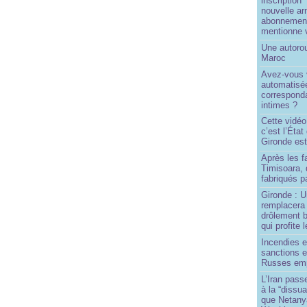
inscription"
nouvelle ar
abonnement 
mentionne 
Une autoro
Maroc
Avez-vous v
automatisé
correspond
intimes ?
Cette vidéo
c’est l’État
Gironde est
Après les f
Timisoara, 
fabriqués pa
Gironde : U
remplacera 
drôlement b
qui profite 
Incendies 
sanctions 
Russes emp
L’Iran passe
à la “dissu
que Netany