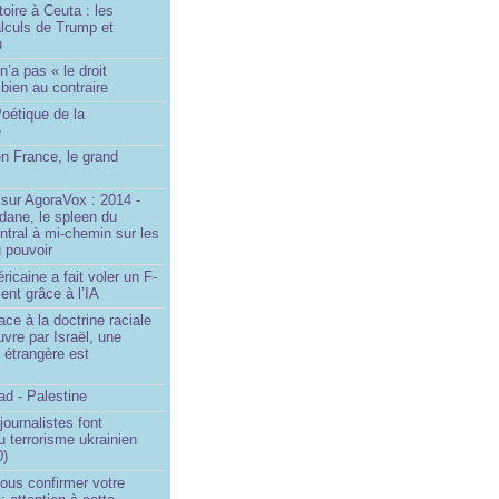
toire à Ceuta : les
lculs de Trump et
u
n’a pas « le droit
 bien au contraire
oétique de la
e
n France, le grand
u
sur AgoraVox : 2014 -
dane, le spleen du
ntral à mi-chemin sur les
 pouvoir
ricaine a fait voler un F-
ent grâce à l’IA
ace à la doctrine raciale
vre par Israël, une
n étrangère est
d - Palestine
ournalistes font
du terrorisme ukrainien
0)
ous confirmer votre