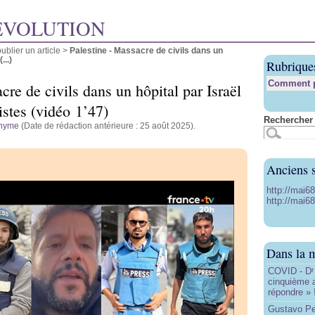
ÉVOLUTION
blier un article
>
Palestine - Massacre de civils dans un
...)
Rubrique
Comment pu
cre de civils dans un hôpital par Israël
istes (vidéo 1’47)
Rechercher 
nyme
(Date de rédaction antérieure : 25 août 2025).
Anciens s
http://mai6
http://mai68
Dans la 
COVID - D
r
cinquième 
répondre » 
Gustavo Pe