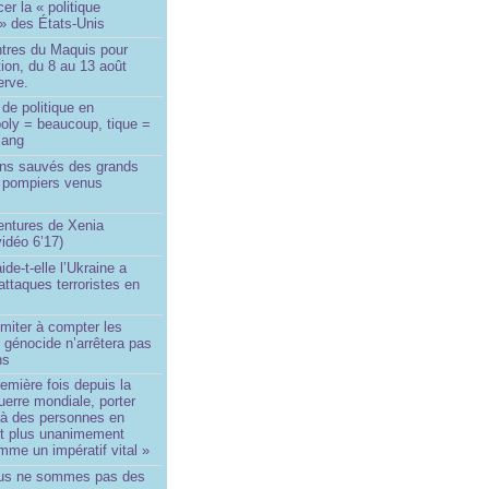
er la « politique
» des États-Unis
tres du Maquis pour
ion, du 8 au 13 août
erve.
de politique en
oly = beaucoup, tique =
sang
ins sauvés des grands
0 pompiers venus
ntures de Xenia
idéo 6’17)
de-t-elle l’Ukraine a
ttaques terroristes en
imiter à compter les
 génocide n’arrêtera pas
ns
remière fois depuis la
erre mondiale, porter
 à des personnes en
st plus unanimement
me un impératif vital »
us ne sommes pas des