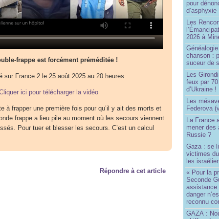
pour dénonc
d’asphyxie 
Les Rencon
l’Émancipat
2026 à Min
Généalogie 
chanson : p
uble-frappe est forcément préméditée !
suceur de 
Les Girond
é sur France 2 le 25 août 2025 au 20 heures
feux par 7
d’Ukraine !
Cliquer ici pour télécharger la vidéo
Les mésave
Federova (v
 à frapper une première fois pour qu’il y ait des morts et
onde frappe a lieu pile au moment où les secours viennent
La France ai
mener des a
ssés. Pour tuer et blesser les secours. C’est un calcul
Russie ?
Gaza : se l
victimes du
les israélie
Répondre à cet article
« Pour la p
Seconde Gu
assistance
danger n’e
reconnu com
GAZA : No