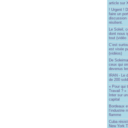
article sur
! Urgent !
faire un por
discussion 
résilient.
Le Soleil, c
dont nous 
tout (vidéo
C’est surto
est visée p
(vidéos)
De Soleima
ceux qui o
devenus le
IRAN - Le d
de 200 sol
« Pour qui 
Travail ? »
Inter sur u
capital
Bordeaux et
l’industrie 
flamme
Cuba résiste
New York T