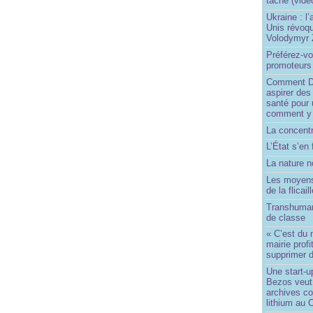
tâche (vidé
Ukraine : l
Unis révoqu
Volodymyr 
Préférez-vo
promoteurs
Comment Do
aspirer des
santé pour 
comment y
La concentr
L’État s’en 
La nature no
Les moyens
de la flicail
Transhuman
de classe
« C’est du 
mairie prof
supprimer d
Une start-u
Bezos veut 
archives co
lithium au