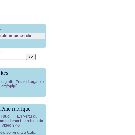
s
blier un article
:
ites
8.org
http://mai68.org/spip
.org/spip2
même rubrique
Fauci : « En vertu du
amendement je refuse de
! vidéo 9’48
tro se rendra à Cuba