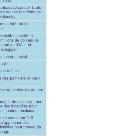
o 2’22)
’ambassadrice aux États-
ée de ses fonctions par
Zelensky
us la forêt ou les
 ?
ctolib s’apprête à
 millions de donnés de
un projet d’IA… et
 échapper
ation du capital
fout !
us a à l’oeil
 des pompiers et ceux
le
isme, androïdes et lutte
mépris de classe » : une
ite des incendies pour
es jardins familiaux
p soutenue par Jeff
s’approprier des
loniales pour trouver du
 Congo