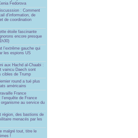
 Xenia Fedorova
 Discusssion : Comment
tail d’information, de
et de coordination
ette étoile fascinante
ignorons encore presque
 1h30)
ut l’extrême gauche qui
ar les espions US
ni aux Hachd al‑Chaabi :
nt vaincu Daech sont
s cibles de Trump
ernier round a tué plus
dats américains
travaille France
 : l’enquête de France
n organisme au service du
 région, des bastions de
militaire menacés par les
 malgré tout, titre le
imes !