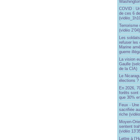
Washingto
COVID : Un
de ces 6 de
(vidéo_1h10
Terrorisme
(vidéo 2’04
Les soldats
refuser les
Marine amé
guerre illég
La vision 
Gaulle (sel
de la CIA)
Le Nicaragu
élections ?
En 2026, 7
forêts sont 
que 30% en
Feux - Un
sacrifiée a
riche (vidéo
Moyen-Orie
sentent tra
(vidéo 13’3
Lettre à l’