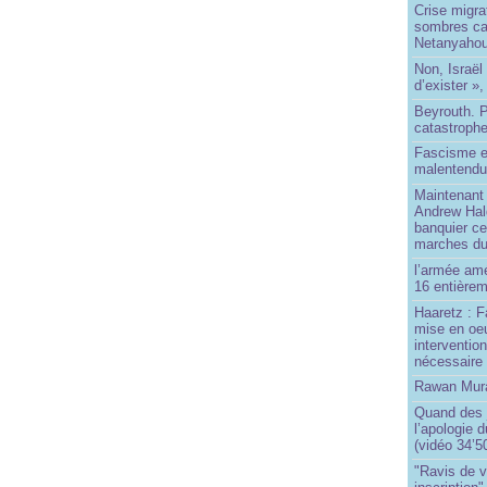
Crise migra
sombres ca
Netanyaho
Non, Israël 
d’exister »,
Beyrouth. P
catastroph
Fascisme e
malentend
Maintenant 
Andrew Hal
banquier ce
marches du
l’armée amé
16 entièrem
Haaretz : F
mise en oeu
interventio
nécessaire
Rawan Mura
Quand des j
l’apologie 
(vidéo 34’5
"Ravis de v