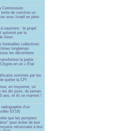
a Commission
 tente de conclure un
cier avec Israël en plein
à saumons : le projet
t autorisé par la
de Giron
 funérailles collectives
ictimes longtemps
 sous les décombres
transformer la partie
 Chypre en un « État
?
africains sommés par les
de quitter la CPI
ense, en moyenne, un
s les dix jours, du jamais
5 ans, et ils se marrent !
 radiographie d’un
vidéo 53’18)
rète que les pompiers
éros" pour éviter de leur
 moyens nécessaire à leur