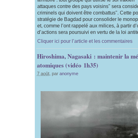
attaques contre des pays voisins" sera consi
criminels qui doivent être combattus". Cette pos
stratégie de Bagdad pour consolider le monop
et, comme l’ont rappelé aux milices, à partir d’
d’actions sera poursuivi en vertu de la loi antite
Cliquer ici pour l’article et les commentaires
Hiroshima, Nagasaki : maintenir la m
atomiques (vidéo 1h35)
7 août
, par
anonyme