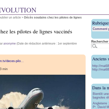
ÉVOLUTION
blier un article
>
Décès soudains chez les pilotes de lignes
Rubrique
Comment pu
ez les pilotes de lignes vaccinés
Rechercher 
par
anonyme
(Date de rédaction antérieure : 1er septembre
Anciens s
ion.tv/deces-pilo…
http://mai6
33 min
http://mai68
Dans la 
Bientôt une
bagnoles él
Angleterre :
P
. David Mi
r