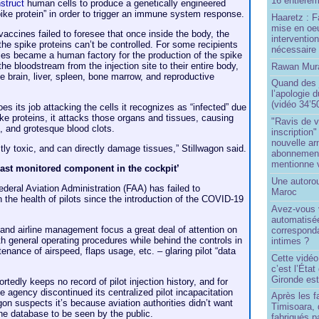
16 entièrem
nstruct
human cells to produce a genetically engineered
pike protein” in order to trigger an immune system response.
Haaretz : F
mise en oeu
ccines failed to foresee that once inside the body, the
interventio
he spike proteins can’t be controlled. For some recipients
nécessaire
dies became a human factory for the production of the spike
 the bloodstream from the injection site to their entire body,
Rawan Mura
e brain, liver, spleen, bone marrow, and reproductive
Quand des j
l’apologie 
(vidéo 34’5
 its job attacking the cells it recognizes as “infected” due
ike proteins, it attacks those organs and tissues, causing
"Ravis de v
, and grotesque blood clots.
inscription"
nouvelle ar
ctly toxic, and can directly damage tissues,” Stillwagon said.
abonnement 
mentionne 
‘least monitored component in the cockpit’
Une autoro
ederal Aviation Administration (FAA) has failed to
Maroc
on the health of pilots since the introduction of the COVID-19
Avez-vous v
automatisé
s and airline management focus a great deal of attention on
correspond
th general operating procedures while behind the controls in
intimes ?
enance of airspeed, flaps usage, etc. – glaring pilot “data
Cette vidéo
c’est l’État
Gironde est
rtedly keeps no record of pilot injection history, and for
agency discontinued its centralized pilot incapacitation
Après les f
gon suspects it’s because aviation authorities didn’t want
Timisoara, 
the database to be seen by the public.
fabriqués pa