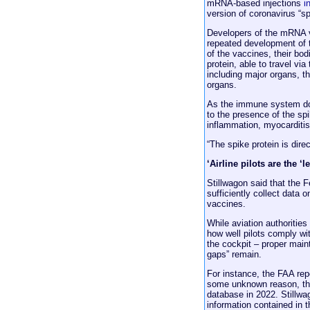
mRNA-based injections
i
version of coronavirus “s
Developers of the mRNA va
repeated development of t
of the vaccines, their bo
protein, able to travel via
including major organs, th
organs.
As the immune system does
to the presence of the sp
inflammation, myocarditis
“The spike protein is dire
‘Airline pilots are the 
Stillwagon said that the F
sufficiently collect data 
vaccines.
While aviation authoritie
how well pilots comply wi
the cockpit – proper maint
gaps” remain.
For instance, the FAA repo
some unknown reason, the 
database in 2022. Stillwa
information contained in 