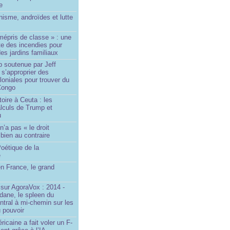
le
isme, androïdes et lutte
mépris de classe » : une
ite des incendies pour
es jardins familiaux
p soutenue par Jeff
s’approprier des
loniales pour trouver du
 Congo
toire à Ceuta : les
lculs de Trump et
u
n’a pas « le droit
 bien au contraire
oétique de la
e
n France, le grand
u
sur AgoraVox : 2014 -
dane, le spleen du
ntral à mi-chemin sur les
 pouvoir
ricaine a fait voler un F-