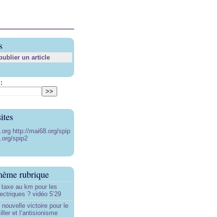
s
blier un article
:
ites
8.org
http://mai68.org/spip
.org/spip2
même rubrique
 taxe au km pour les
ectriques ? vidéo 5’29
 nouvelle victoire pour le
ller et l’antisionisme