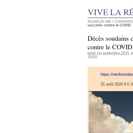
VIVE LA R
Accueil du site
>
Comment pu
vaccinés contre le COVID
Décès soudains ch
contre le COVID
lundi 1er septembre 2025
, 
2025).
https://reinformat
31 août 2025 8 h 