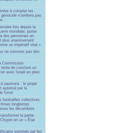
imiter à compter les
 génocide n’arrêtera pas
ns
remière fois depuis la
erre mondiale, porter
 à des personnes en
st plus unanimement
me un impératif vital »
us ne sommes pas des
a Commission
 tente de conclure un
cier avec Israël en plein
à saumons : le projet
t autorisé par la
de Giron
 funérailles collectives
ictimes longtemps
 sous les décombres
transformer la partie
 Chypre en un « État
?
africains sommés par les