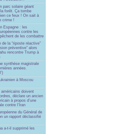
n parc solaire géant
la forêt. Ça tombe
ien ce feux ! On sait à
le crime !
en Espagne : les
européennes contre les
êchent de les combattre
 de la “riposte réactive”
asion préventive” alors
ahu rencontre Trump à
n
e synthèse magistrale
rnières années.
’)
 ukrainien à Moscou
)
 américains doivent
 ordres, déclare un ancien
ricain à propos d’une
ale contre l’Iran
européenne du Général de
on un rapport déclassifié
a a-t-il supprimé les