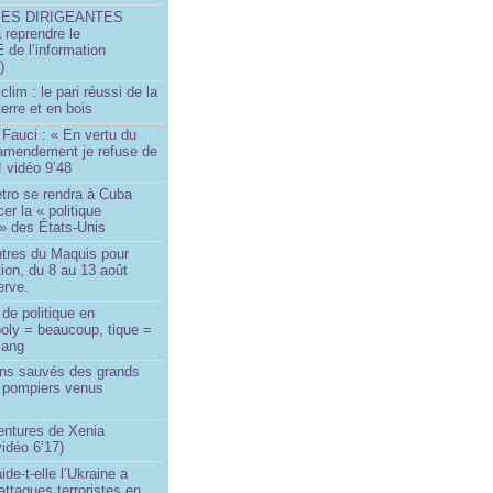
SES DIRIGEANTES
 reprendre le
e l’information
)
lim : le pari réussi de la
erre et en bois
Fauci : « En vertu du
amendement je refuse de
! vidéo 9’48
tro se rendra à Cuba
er la « politique
» des États-Unis
tres du Maquis pour
ion, du 8 au 13 août
erve.
de politique en
oly = beaucoup, tique =
sang
ins sauvés des grands
0 pompiers venus
ntures de Xenia
idéo 6’17)
de-t-elle l’Ukraine a
ttaques terroristes en