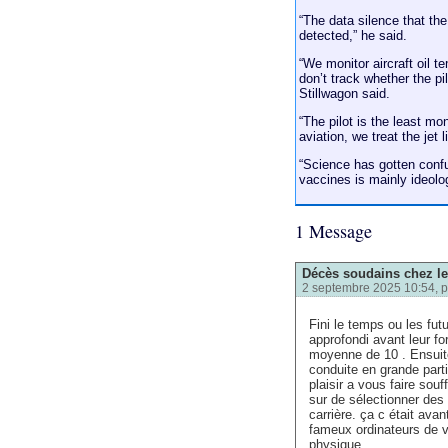
“The data silence that th
detected,” he said.
“We monitor aircraft oil t
don’t track whether the pi
Stillwagon said.
“The pilot is the least m
aviation, we treat the jet 
“Science has gotten confu
vaccines is mainly ideology
1 Message
Décès soudains chez le
2 septembre 2025 10:54, 
Fini le temps ou les futu
approfondi avant leur fo
moyenne de 10 . Ensuite 
conduite en grande parti
plaisir a vous faire souff
sur de sélectionner des
carrière. ça c était ava
fameux ordinateurs de vol
physique …