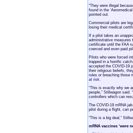
“They were illegal becaus
found in the ‘Aeromedical
pointed out.
Commercial pilots are leg
losing their medical certi
If a pilot takes an unapp
administrative measures to
certificate until the FAA 
coerced and even paid pilo
Pilots who were forced in
trapped in a horrific catc
accepted the COVID-19 jab
their religious beliefs, 
rules or breaching those r
at risk
.
“This is exactly why we a
people,” Stillwagon said. “
controllers which can resul
The COVID-19 mRNA jab ca
pilot during a flight, can 
“This is a big deal,” Still
mRNA vaccines ‘were nev