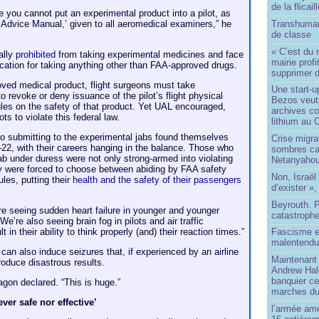
de la flicail
e you cannot put an experimental product into a pilot, as
Transhuman
 Advice Manual,’ given to all aeromedical examiners,” he
de classe
« C’est du 
ally
prohibited
from taking experimental medicines and face
mairie prof
fication for taking anything other than FAA-approved drugs.
supprimer d
roved medical product, flight surgeons must take
Une start-u
 revoke or deny issuance of the pilot’s flight physical
Bezos veut 
rules on the safety of that product. Yet UAL encouraged,
archives co
ts to violate this federal law.
lithium au
to submitting to the experimental jabs found themselves
Crise migra
h-22, with their careers hanging in the balance. Those who
sombres ca
 under duress were not only strong-armed into violating
Netanyaho
they were forced to choose between abiding by FAA safety
Non, Israël 
ules, putting their
health and the safety of their passengers
d’exister »,
Beyrouth. P
re seeing sudden heart failure in younger and younger
catastroph
We’re also seeing brain fog in pilots and air traffic
t in their ability to think properly (and) their reaction times.”
Fascisme e
malentend
n also induce seizures that, if experienced by an airline
Maintenant 
produce disastrous results.
Andrew Hal
banquier ce
wagon declared. “This is huge.”
marches du
er safe nor effective’
l’armée amé