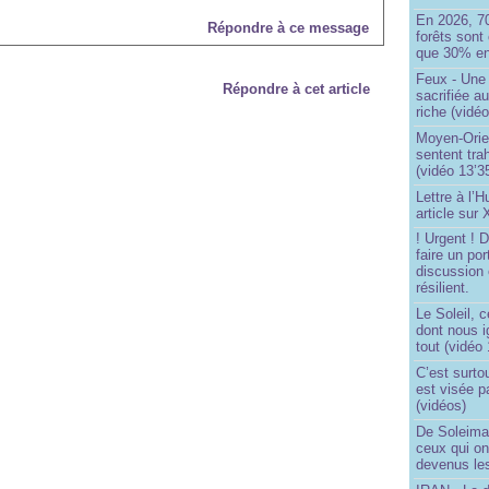
En 2026, 7
Répondre à ce message
forêts sont 
que 30% en
Feux - Un
Répondre à cet article
sacrifiée a
riche (vidéo
Moyen-Orie
sentent tra
(vidéo 13’3
Lettre à l’
article sur
! Urgent !
faire un por
discussion 
résilient.
Le Soleil, c
dont nous 
tout (vidéo
C’est surto
est visée p
(vidéos)
De Soleima
ceux qui o
devenus le