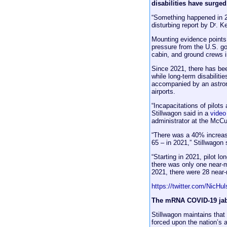
disabilities have surged
“Something happened in 20
disturbing report by D
. K
r
Mounting evidence points 
pressure from the U.S. g
cabin, and ground crews i
Since 2021, there has bee
while long-term disabiliti
accompanied by an astrono
airports.
“Incapacitations of pilots 
Stillwagon said in a
video
administrator at the McC
“There was a 40% increase
65 – in 2021,” Stillwagon 
“Starting in 2021, pilot lo
there was only one near-m
2021, there were 28 near-
https://twitter.com/NicHu
The mRNA COVID-19 jab w
Stillwagon maintains that
forced upon the nation’s ai