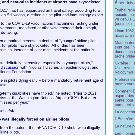
, and near-miss incidents at airports have skyrocketed.
États-Unis 
Tsahal rec
21” that has jeopardized air travel safety, according to a
suicide tou
evin Stillwagon, a retired airline pilot and immunology expert.
vu depuis 1
to the COVID-19 vaccinations that airlines, acting under
(audio_3’)
overnment, mandated or otherwise coerced their cockpit,
Liban 1982,
nto taking.
massacre (
n a marked increase in deaths of “younger” airline pilots
Macron déc
es for pilots have skyrocketed. All of this has been
sont des "h
mical increase of near-miss incidents at the nation’s
donner les
tâche (vidé
are definitely increasing, especially in younger pilots,”
Ukraine : l
 discussion
with Nicolas Hulscher, an epidemiologist and
Unis révoqu
ullough Foundation.
Volodymyr 
Préférez-vo
 in pilots dying early – before mandatory retirement age of
promoteurs
said.
Comment Do
ng-term disabilities have tripled,” he noted. “Prior to 2021,
aspirer des
iss at the Washington National Airport (DCA). But after
santé pour 
misses per year.”
comment y
lscher/sta…
La concentr
L’État s’en 
as illegally forced on airline pilots
La nature no
 from the outset, the mRNA COVID-19 shots were illegally
rline pilots.
Les moyens