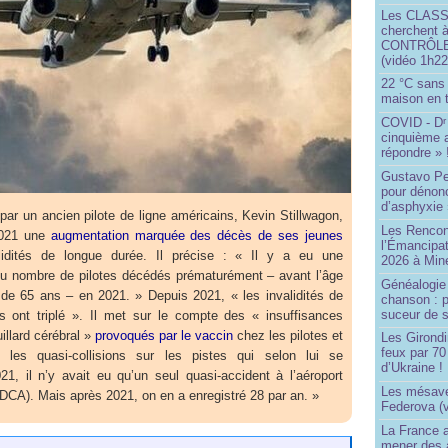
Les CLAS
cherchent à
CONTRÔLE d
(vidéo 1h22
22 °C sans c
maison en t
COVID - D
r
cinquième 
répondre » 
Gustavo Pe
pour dénonc
d’asphyxie 
ar un ancien pilote de ligne américains, Kevin Stillwagon,
Les Rencon
2021 une
augmentation marquée des décès de ses jeunes
l’Émancipat
lidités de longue durée. Il précise : « Il y a eu une
2026 à Min
u nombre de pilotes décédés prématurément – avant l’âge
Généalogie 
te de 65 ans – en 2021. » Depuis 2021, « les invalidités de
chanson : p
suceur de 
s ont triplé ». Il met sur le compte des « insuffisances
illard cérébral »
provoqués par le vaccin
chez les pilotes et
Les Girond
feux par 7
s les quasi-collisions sur les pistes qui selon lui se
d’Ukraine !
21, il n’y avait eu qu’un seul quasi-accident à l’aéroport
Les mésave
DCA). Mais après 2021, on en a enregistré 28 par an. »
Federova (v
La France ai
mener des a