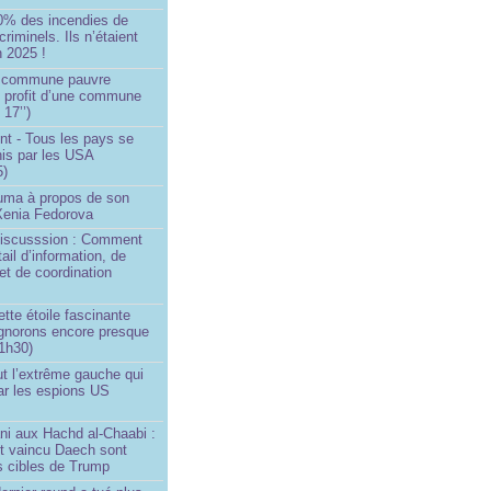
0% des incendies de
criminels. Ils n’étaient
 2025 !
e commune pauvre
u profit d’une commune
 17’’)
nt - Tous les pays se
his par les USA
5)
Huma à propos de son
 Xenia Fedorova
 Discusssion : Comment
tail d’information, de
et de coordination
ette étoile fascinante
ignorons encore presque
 1h30)
ut l’extrême gauche qui
ar les espions US
ni aux Hachd al‑Chaabi :
nt vaincu Daech sont
s cibles de Trump