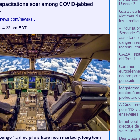
Russie ?
capacitations soar among COVID-jabbed
t
Gaza : se l
victimes du
itenews.com/news/s…
les israélie
 - 4:22 pm EDT
« Pour la p
Seconde Gu
assistance
danger n’e
reconnu com
GAZA : No
chiffres !
Comment l
européenne
accord poli
génocide
Mégaferme 
contesté es
préfecture 
A Gaza, des
pour 112 v
ensevelies
Israël veut 
grecque de
satellite » 
ounger’ airline pilots have risen markedly, long-term
Des États 