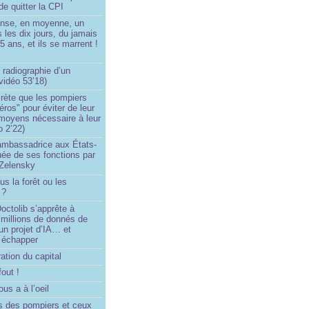
de quitter la CPI
ense, en moyenne, un
s les dix jours, du jamais
5 ans, et ils se marrent !
 radiographie d’un
vidéo 53’18)
rète que les pompiers
éros" pour éviter de leur
 moyens nécessaire à leur
o 2’22)
’ambassadrice aux États-
ée de ses fonctions par
Zelensky
us la forêt ou les
 ?
ctolib s’apprête à
 millions de donnés de
un projet d’IA… et
 échapper
ation du capital
fout !
us a à l’oeil
 des pompiers et ceux