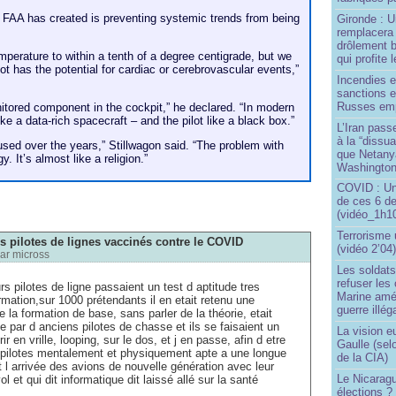
e FAA has created is preventing systemic trends from being
Gironde : U
remplacera 
drôlement b
emperature to within a tenth of a degree centigrade, but we
qui profite 
lot has the potential for cardiac or cerebrovascular events,”
Incendies 
sanctions 
Russes emp
onitored component in the cockpit,” he declared. “In modern
like a data-rich spacecraft – and the pilot like a black box.”
L’Iran passe
à la “dissu
sed over the years,” Stillwagon said. “The problem with
que Netany
. It’s almost like a religion.”
Washingto
COVID : Un
de ces 6 de
(vidéo_1h10
Terrorisme
s pilotes de lignes vaccinés contre le COVID
(vidéo 2’04
par
micross
Les soldats
refuser les
rs pilotes de ligne passaient un test d aptitude tres
Marine amé
rmation,sur 1000 prétendants il en etait retenu une
guerre illég
la formation de base, sans parler de la théorie, etait
e par d anciens pilotes de chasse et ils se faisaient un
La vision 
rir en vrille, looping, sur le dos, et j en passe, afin d etre
Gaulle (sel
 pilotes mentalement et physiquement apte a une longue
de la CIA)
nt l arrivée des avions de nouvelle génération avec leur
Le Nicaragu
 et qui dit informatique dit laissé allé sur la santé
élections ?