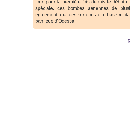
jour, pour la première fois depuis le début d’
spéciale, ces bombes aériennes de plus
également abattues sur une autre base milita
banlieue d’Odessa.
R