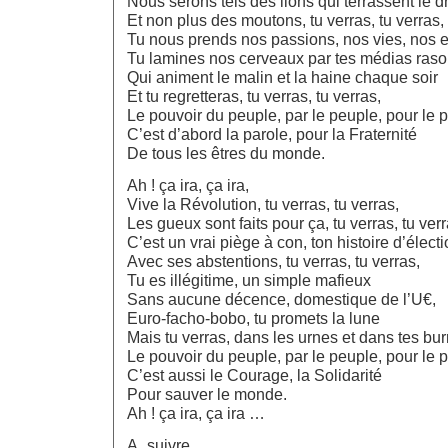
Nous serons tels des lions qui terrassent le 
Et non plus des moutons, tu verras, tu verras,
Tu nous prends nos passions, nos vies, nos e
Tu lamines nos cerveaux par tes médias raso
Qui animent le malin et la haine chaque soir
Et tu regretteras, tu verras, tu verras,
Le pouvoir du peuple, par le peuple, pour le 
C’est d’abord la parole, pour la Fraternité
De tous les êtres du monde.
Ah ! ça ira, ça ira,
Vive la Révolution, tu verras, tu verras,
Les gueux sont faits pour ça, tu verras, tu verr
C’est un vrai piège à con, ton histoire d’électi
Avec ses abstentions, tu verras, tu verras,
Tu es illégitime, un simple mafieux
Sans aucune décence, domestique de l’U€,
Euro-facho-bobo, tu promets la lune
Mais tu verras, dans les urnes et dans tes bu
Le pouvoir du peuple, par le peuple, pour le 
C’est aussi le Courage, la Solidarité
Pour sauver le monde.
Ah ! ça ira, ça ira …
A_suivre ….