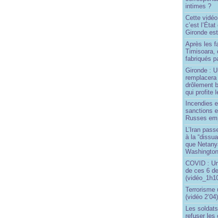
intimes ?
Cette vidéo
c’est l’État
Gironde est
Après les f
Timisoara, 
fabriqués pa
Gironde : U
remplacera 
drôlement b
qui profite 
Incendies 
sanctions 
Russes emp
L’Iran passe
à la “dissu
que Netany
Washingto
COVID : Un
de ces 6 de
(vidéo_1h10
Terrorisme
(vidéo 2’04
Les soldats
refuser les