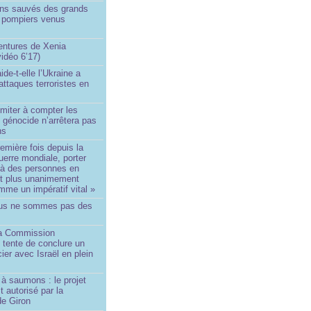
ins sauvés des grands
0 pompiers venus
ntures de Xenia
idéo 6’17)
de-t-elle l’Ukraine a
ttaques terroristes en
imiter à compter les
 génocide n’arrêtera pas
ns
remière fois depuis la
erre mondiale, porter
 à des personnes en
st plus unanimement
me un impératif vital »
us ne sommes pas des
a Commission
 tente de conclure un
cier avec Israël en plein
à saumons : le projet
t autorisé par la
de Giron