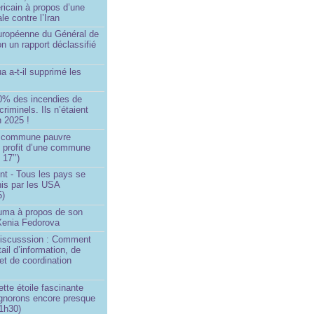
ricain à propos d’une
ale contre l’Iran
européenne du Général de
on un rapport déclassifié
a a-t-il supprimé les
0% des incendies de
criminels. Ils n’étaient
 2025 !
e commune pauvre
u profit d’une commune
 17’’)
nt - Tous les pays se
his par les USA
5)
Huma à propos de son
 Xenia Fedorova
 Discusssion : Comment
tail d’information, de
et de coordination
ette étoile fascinante
ignorons encore presque
 1h30)