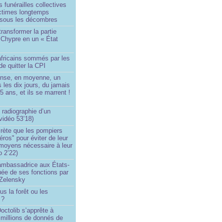
 funérailles collectives
ictimes longtemps
 sous les décombres
transformer la partie
 Chypre en un « État
?
africains sommés par les
de quitter la CPI
ense, en moyenne, un
s les dix jours, du jamais
5 ans, et ils se marrent !
 radiographie d’un
vidéo 53’18)
rète que les pompiers
éros" pour éviter de leur
 moyens nécessaire à leur
o 2’22)
’ambassadrice aux États-
ée de ses fonctions par
Zelensky
us la forêt ou les
 ?
ctolib s’apprête à
 millions de donnés de