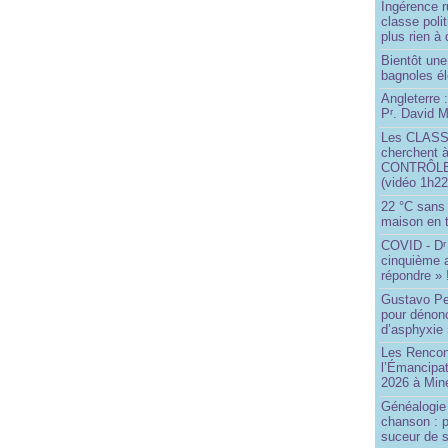
Ingérence ru
classe poli
plus rien à 
Bientôt une
bagnoles él
Angleterre :
P
. David Mi
r
Les CLAS
cherchent à
CONTRÔLE d
(vidéo 1h22
22 °C sans c
maison en t
COVID - D
r
cinquième 
répondre » 
Gustavo Pe
pour dénonc
d’asphyxie 
Les Rencon
l’Émancipat
2026 à Min
Généalogie 
chanson : p
suceur de 