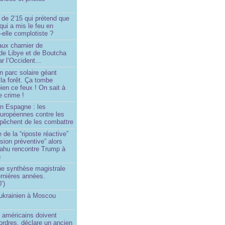
 de 2’15 qui prétend que
 qui a mis le feu en
-elle complotiste ?
aux charnier de
de Libye et de Boutcha
r l’Occident...
n parc solaire géant
la forêt. Ça tombe
ien ce feux ! On sait à
le crime !
en Espagne : les
européennes contre les
êchent de les combattre
 de la “riposte réactive”
asion préventive” alors
ahu rencontre Trump à
n
e synthèse magistrale
rnières années.
’)
 ukrainien à Moscou
)
 américains doivent
 ordres, déclare un ancien