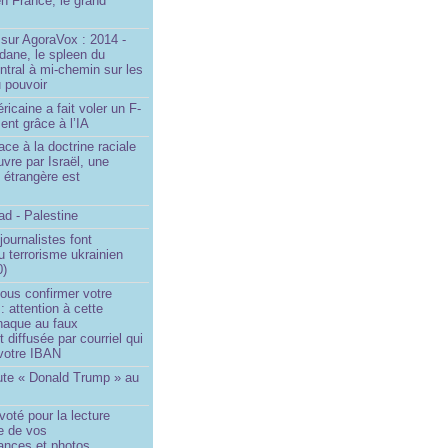
n France, le grand
u
sur AgoraVox : 2014 -
dane, le spleen du
ntral à mi-chemin sur les
 pouvoir
ricaine a fait voler un F-
ent grâce à l’IA
ace à la doctrine raciale
vre par Israël, une
n étrangère est
d - Palestine
ournalistes font
du terrorisme ukrainien
0)
ous confirmer votre
 : attention à cette
naque au faux
diffusée par courriel qui
votre IBAN
ute « Donald Trump » au
oté pour la lecture
e de vos
ances et photos