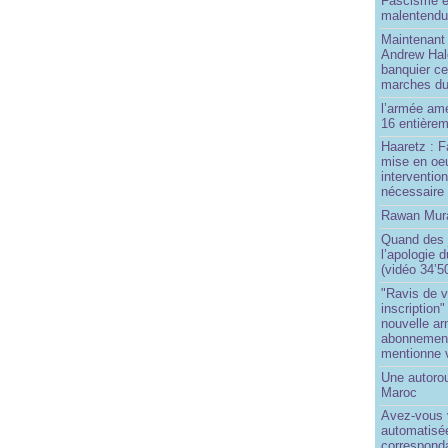
Fascisme e
malentend
Maintenant 
Andrew Hal
banquier ce
marches du
l’armée amé
16 entièrem
Haaretz : F
mise en oeu
interventio
nécessaire
Rawan Mura
Quand des j
l’apologie 
(vidéo 34’5
"Ravis de v
inscription"
nouvelle ar
abonnement 
mentionne 
Une autoro
Maroc
Avez-vous v
automatisé
correspond