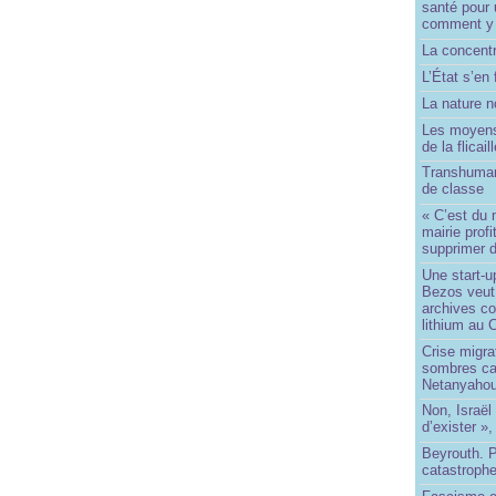
santé pour 
comment y
La concentr
L’État s’en 
La nature no
Les moyens
de la flicail
Transhuman
de classe
« C’est du 
mairie prof
supprimer d
Une start-u
Bezos veut 
archives co
lithium au
Crise migra
sombres ca
Netanyaho
Non, Israël 
d’exister »,
Beyrouth. P
catastroph