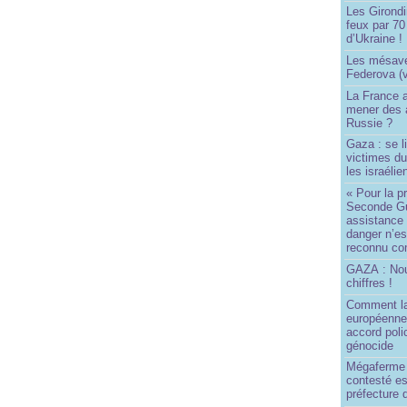
Les Girond
feux par 7
d’Ukraine !
Les mésave
Federova (v
La France ai
mener des a
Russie ?
Gaza : se l
victimes du
les israélie
« Pour la p
Seconde Gu
assistance
danger n’e
reconnu com
GAZA : No
chiffres !
Comment l
européenne
accord poli
génocide
Mégaferme 
contesté es
préfecture 