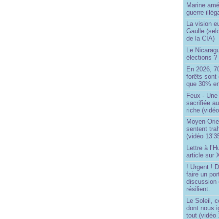
Marine amé
guerre illég
La vision 
Gaulle (sel
de la CIA)
Le Nicaragu
élections ?
En 2026, 7
forêts sont 
que 30% en
Feux - Un
sacrifiée a
riche (vidéo
Moyen-Orie
sentent tra
(vidéo 13’3
Lettre à l’
article sur
! Urgent !
faire un por
discussion 
résilient.
Le Soleil, c
dont nous 
tout (vidéo