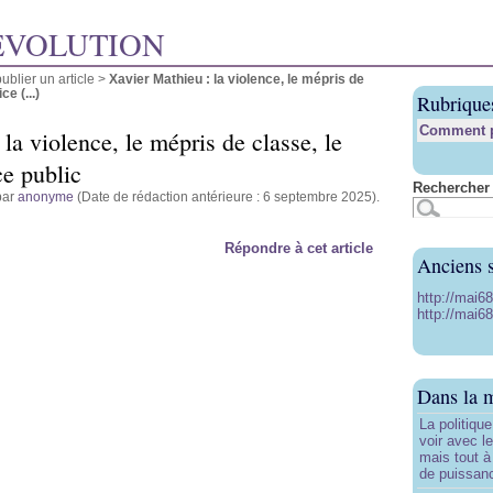
ÉVOLUTION
blier un article
>
Xavier Mathieu : la violence, le mépris de
e (...)
Rubrique
Comment pu
la violence, le mépris de classe, le
ce public
Rechercher 
par
anonyme
(Date de rédaction antérieure : 6 septembre 2025).
Répondre à cet article
Anciens s
http://mai6
http://mai68
Dans la 
La politiqu
voir avec 
mais tout à
de puissanc