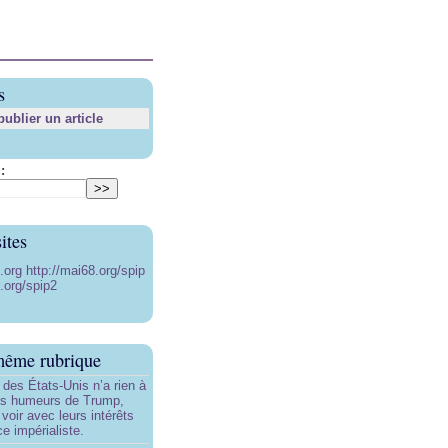
s
blier un article
:
ites
8.org
http://mai68.org/spip
.org/spip2
même rubrique
e des États-Unis n’a rien à
les humeurs de Trump,
 voir avec leurs intérêts
e impérialiste.