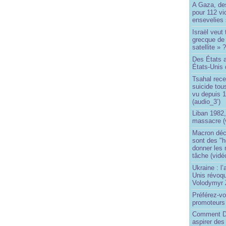
A Gaza, des
pour 112 v
ensevelies
Israël veut 
grecque de
satellite » 
Des États 
États-Unis 
Tsahal rec
suicide tou
vu depuis 1
(audio_3’)
Liban 1982,
massacre (
Macron déc
sont des "h
donner les
tâche (vidé
Ukraine : l
Unis révoqu
Volodymyr 
Préférez-vo
promoteurs
Comment Do
aspirer des