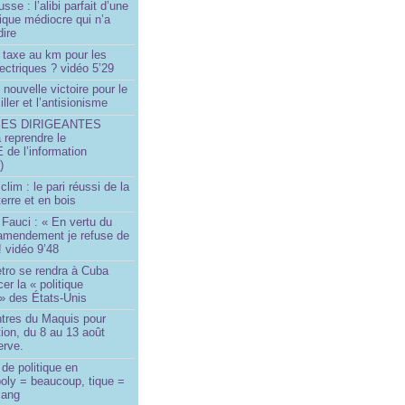
sse : l’alibi parfait d’une
tique médiocre qui n’a
dire
 taxe au km pour les
ectriques ? vidéo 5’29
 nouvelle victoire pour le
ller et l’antisionisme
SES DIRIGEANTES
 reprendre le
e l’information
)
lim : le pari réussi de la
erre et en bois
Fauci : « En vertu du
amendement je refuse de
! vidéo 9’48
tro se rendra à Cuba
er la « politique
» des États-Unis
tres du Maquis pour
ion, du 8 au 13 août
erve.
de politique en
oly = beaucoup, tique =
sang