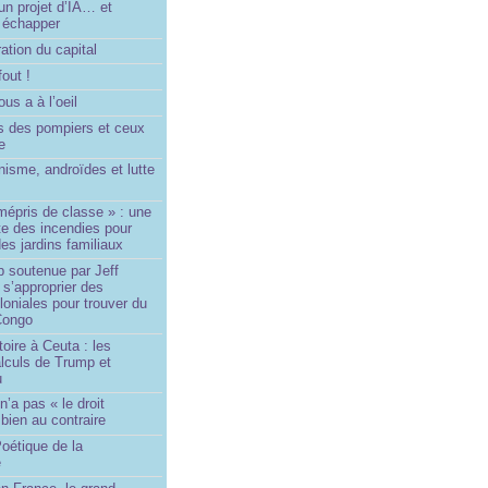
un projet d’IA… et
 échapper
ation du capital
fout !
us a à l’oeil
 des pompiers et ceux
le
isme, androïdes et lutte
mépris de classe » : une
ite des incendies pour
es jardins familiaux
p soutenue par Jeff
s’approprier des
loniales pour trouver du
 Congo
toire à Ceuta : les
lculs de Trump et
u
n’a pas « le droit
 bien au contraire
oétique de la
e